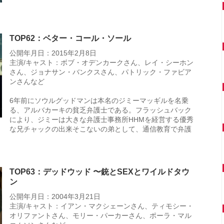
TOP62：ベター・コール・ソール
公開年月日：2015年2月8日
主演/キャスト：ボブ・オデンカークさん、レイ・シーホン
さん、ジョナサン・バンクスさん、パトリック・ファビア
ンさんなど
6年前にソウルグッドマンは本名のジミーマッギルを名乗
る、アルバカーキの貧乏弁護士である。フラッシュバック
により、ジミーは大きな弁護士事務所HHMを経営する優秀
な兄チャックの出来そこないの弟として、通信教育で弁護
TOP63：デッドウッド 〜銃とSEXとワイルドタウ
ン
公開年月日：2004年3月21日
主演/キャスト：イアン・マクシェーンさん、ティモシー・
オリファントさん、モリー・パーカーさん、ポーラ・マル