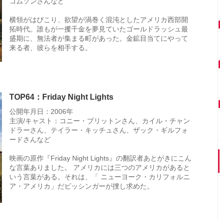
コムソンさんなど
横領がはびこり、欲望が渦巻く混沌としたアメリカ西部開
拓時代。誰もが一攫千金を夢見ていたゴールドラッシュ最
盛期に、無法者が集まる町があった。金鉱目当てにやって
来る者、彼らを相手する。
TOP64：Friday Night Lights
公開年月日：2006年
主演/キャスト：コニー・ブリットンさん、カイル・チャン
ドラーさん、テイラー・キッチュさん、ザック・ギルフォ
ードさんなど
映画の原作『Friday Night Lights』の翻訳者あとがきにこん
な言葉ありました。 アメリカには三つのアメリカがあると
いう言葉がある。それは、「 ニューヨーク・カリフォルニ
ア・アメリカ」だビッシンガーが捜し求めた。