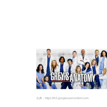
出典：
https://lh3.googleusercontent.com