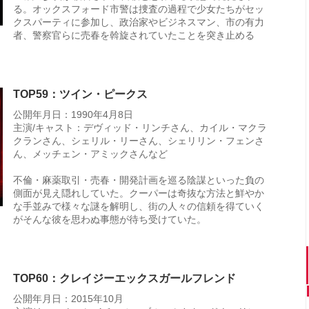
る。オックスフォード市警は捜査の過程で少女たちがセッ
クスパーティに参加し、政治家やビジネスマン、市の有力
者、警察官らに売春を斡旋されていたことを突き止める
TOP59：ツイン・ピークス
公開年月日：1990年4月8日
主演/キャスト：デヴィッド・リンチさん、カイル・マクラ
クランさん、シェリル・リーさん、シェリリン・フェンさ
ん、メッチェン・アミックさんなど
不倫・麻薬取引・売春・開発計画を巡る陰謀といった負の
側面が見え隠れしていた。クーパーは奇抜な方法と鮮やか
な手並みで様々な謎を解明し、街の人々の信頼を得ていく
がそんな彼を思わぬ事態が待ち受けていた。
TOP60：クレイジーエックスガールフレンド
公開年月日：2015年10月