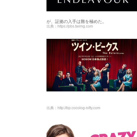
が、証拠の入手は難を極めた。
出典：
https://pbs.twimg.com
出典：
http://bp.cocolog-nifty.com