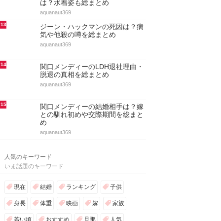
は？水着姿も総まとめ
aquanaut369
13
ジーン・ハックマンの死因は？病
気や他殺の噂を総まとめ
aquanaut369
14
関口メンディーのLDH退社理由・
脱退の真相を総まとめ
aquanaut369
15
関口メンディーの結婚相手は？嫁
との馴れ初めや交際期間を総まと
め
aquanaut369
人気のキーワード
いま話題のキーワード
現在
結婚
ランキング
子供
身長
体重
映画
嫁
家族
若い頃
おすすめ
旦那
人気