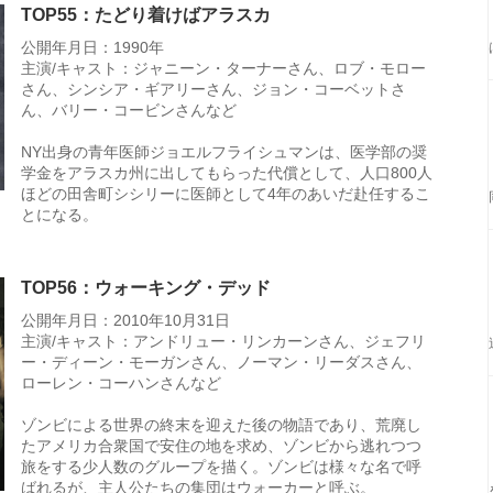
TOP55：たどり着けばアラスカ
公開年月日：1990年
主演/キャスト：ジャニーン・ターナーさん、ロブ・モロー
さん、シンシア・ギアリーさん、ジョン・コーベットさ
ん、バリー・コービンさんなど
NY出身の青年医師ジョエルフライシュマンは、医学部の奨
学金をアラスカ州に出してもらった代償として、人口800人
ほどの田舎町シシリーに医師として4年のあいだ赴任するこ
とになる。
TOP56：ウォーキング・デッド
公開年月日：2010年10月31日
主演/キャスト：アンドリュー・リンカーンさん、ジェフリ
ー・ディーン・モーガンさん、ノーマン・リーダスさん、
ローレン・コーハンさんなど
ゾンビによる世界の終末を迎えた後の物語であり、荒廃し
たアメリカ合衆国で安住の地を求め、ゾンビから逃れつつ
旅をする少人数のグループを描く。ゾンビは様々な名で呼
ばれるが、主人公たちの集団はウォーカーと呼ぶ。