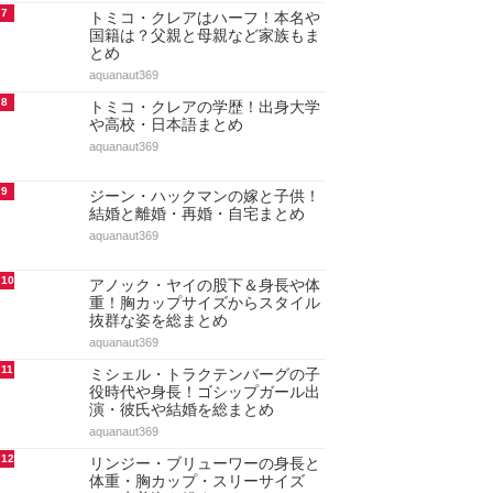
7
トミコ・クレアはハーフ！本名や
国籍は？父親と母親など家族もま
とめ
aquanaut369
8
トミコ・クレアの学歴！出身大学
や高校・日本語まとめ
aquanaut369
9
ジーン・ハックマンの嫁と子供！
結婚と離婚・再婚・自宅まとめ
aquanaut369
10
アノック・ヤイの股下＆身長や体
重！胸カップサイズからスタイル
抜群な姿を総まとめ
aquanaut369
11
ミシェル・トラクテンバーグの子
役時代や身長！ゴシップガール出
演・彼氏や結婚を総まとめ
aquanaut369
12
リンジー・ブリューワーの身長と
体重・胸カップ・スリーサイズ