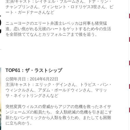
主演/キャスト：レイチェル・ブルームさん、ドナ・リン・
チャンプリンさん、ヴィンセント・ロドリゲス3世さん、ピ
ート・ガードナーさんなど
ニューヨークのエリート弁護士レベッカは何事も猪突猛
進。恋い焦がれる元彼のハートをゲットするため今の生活
を全部捨ててなんとカリフォルニアまで後を追う。
TOP61：ザ・ラストシップ
公開年月日：2014年6月22日
主演/キャスト：エリック・デインさん、トラビス・バン・
ウィンクルさん、アダム・ボールドウィンさん、マリッ
サ・ネイットリングさんなど
突然変異ウィルスの脅威からアジアの危機を救ったネイサ
ンジェームズの船員たち。 全人類絶滅の危機を引き起こす
新たなパンデミックから人類を救うため、またしても困難
に立ち向かう。