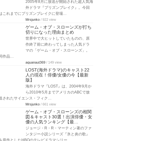
2005年8月に放送が開始された超人気海
外ドラマ『プリズンブレイク』。今回
はこれまでにプリズンブレイクに登場…
Mrsjunko
/ 922 view
ゲーム・オブ・スローンズが打ち
切りになった理由まとめ
世界中で大ヒットしていたものの、原
作終了前に終わってしまった人気ドラ
マの「ゲーム・オブ・スローンズ」。
同作品…
aquanaut369
/ 149 view
LOST(海外ドラマ)のキャスト22
人の現在！俳優/女優の今【最新
版】
海外ドラマ『LOST』は、2004年9月か
ら2010年5月までアメリカのABCで放
送されたサイエンス・フィク…
Mrsjunko
/ 661 view
ゲーム・オブ・スローンズの相関
図＆キャスト30選！出演俳優・女
優の人気ランキング【最…
ジョージ・R・R・マーティン著のファ
ンタジー小説シリーズ『氷と炎の歌』
を原作としたHBOのテレビドラマシリー…