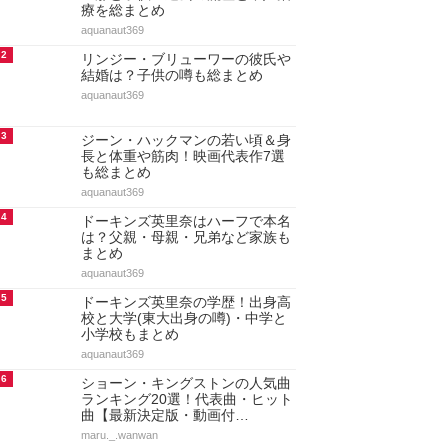
療を総まとめ
aquanaut369
2
リンジー・ブリューワーの彼氏や
結婚は？子供の噂も総まとめ
aquanaut369
3
ジーン・ハックマンの若い頃＆身
長と体重や筋肉！映画代表作7選
も総まとめ
aquanaut369
4
ドーキンズ英里奈はハーフで本名
は？父親・母親・兄弟など家族も
まとめ
aquanaut369
5
ドーキンズ英里奈の学歴！出身高
校と大学(東大出身の噂)・中学と
小学校もまとめ
aquanaut369
6
ショーン・キングストンの人気曲
ランキング20選！代表曲・ヒット
曲【最新決定版・動画付…
maru._.wanwan