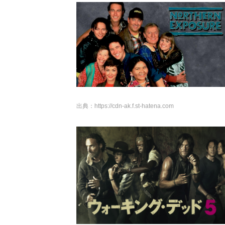
出典：
https://cdn-ak.f.st-hatena.com