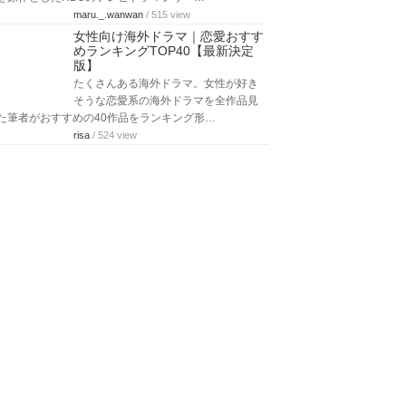
maru._.wanwan
/ 515 view
女性向け海外ドラマ｜恋愛おすす
めランキングTOP40【最新決定
版】
たくさんある海外ドラマ。女性が好き
そうな恋愛系の海外ドラマを全作品見
た筆者がおすすめの40作品をランキング形…
risa
/ 524 view