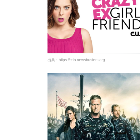
出典：
https://cdn.newsbusters.org