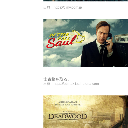
出典：
https://c.myjcom.jp
士資格を取る。
出典：
https://cdn-ak.f.st-hatena.com