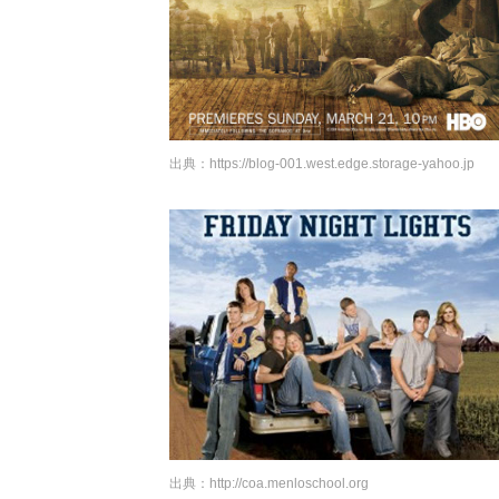
出典：
https://blog-001.west.edge.storage-yahoo.jp
出典：
http://coa.menloschool.org