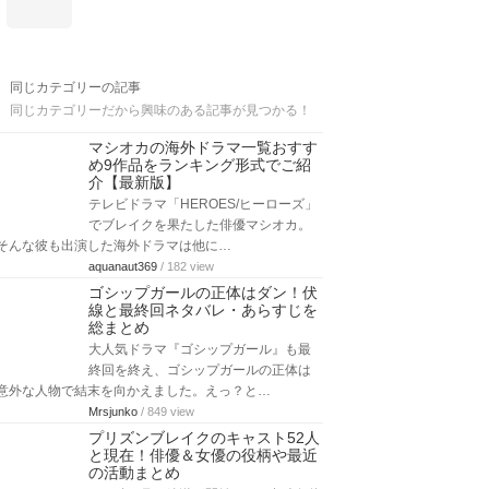
同じカテゴリーの記事
同じカテゴリーだから興味のある記事が見つかる！
マシオカの海外ドラマ一覧おすす
め9作品をランキング形式でご紹
介【最新版】
テレビドラマ「HEROES/ヒーローズ」
でブレイクを果たした俳優マシオカ。
そんな彼も出演した海外ドラマは他に…
aquanaut369
/ 182 view
ゴシップガールの正体はダン！伏
線と最終回ネタバレ・あらすじを
総まとめ
大人気ドラマ『ゴシップガール』も最
終回を終え、ゴシップガールの正体は
意外な人物で結末を向かえました。えっ？と…
Mrsjunko
/ 849 view
プリズンブレイクのキャスト52人
と現在！俳優＆女優の役柄や最近
の活動まとめ