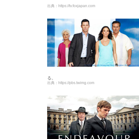
出典：
https://tv.foxjapan.com
る。
出典：
https://pbs.twimg.com