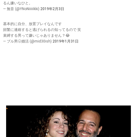
るん嫌いなひと。
— 無音 (@YNoNiiiiikki)
2019年2月3日
基本的に自分、放置プレイなんです
頻繁に連絡すると逃げられるの知ってるので 笑
束縛する男って嫌いじゃありません？😂
— ブル男🌝婚活 (@mid30ish)
2019年1月31日