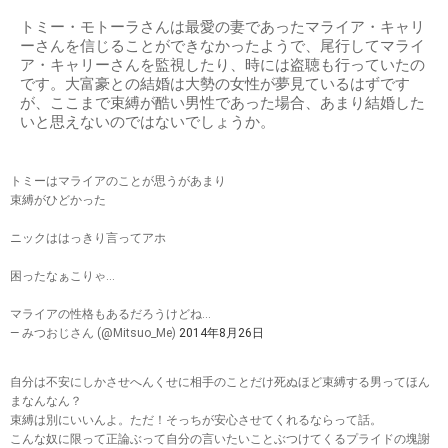
トミー・モトーラさんは最愛の妻であったマライア・キャリ
ーさんを信じることができなかったようで、尾行してマライ
ア・キャリーさんを監視したり、時には盗聴も行っていたの
です。大富豪との結婚は大勢の女性が夢見ているはずです
が、ここまで束縛が酷い男性であった場合、あまり結婚した
いと思えないのではないでしょうか。
トミーはマライアのことが思うがあまり
束縛がひどかった
ニックははっきり言ってアホ
困ったなぁこりゃ…
マライアの性格もあるだろうけどね…
— みつおじさん (@Mitsuo_Me)
2014年8月26日
自分は不安にしかさせへんくせに相手のことだけ死ぬほど束縛する男ってほん
まなんなん？
束縛は別にいいんよ。ただ！そっちが安心させてくれるならって話。
こんな奴に限って正論ぶって自分の言いたいことぶつけてくるプライドの塊謝