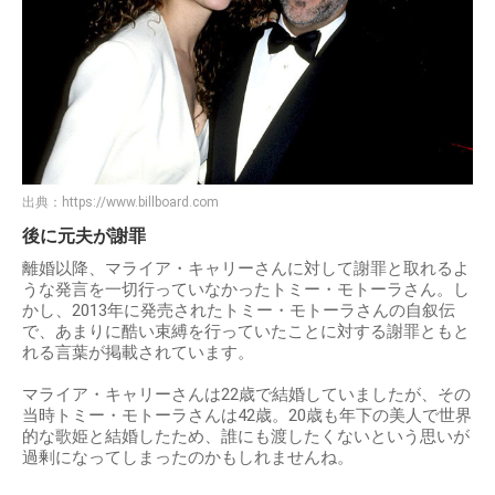
出典：
https://www.billboard.com
後に元夫が謝罪
離婚以降、マライア・キャリーさんに対して謝罪と取れるよ
うな発言を一切行っていなかったトミー・モトーラさん。し
かし、2013年に発売されたトミー・モトーラさんの自叙伝
で、あまりに酷い束縛を行っていたことに対する謝罪ともと
れる言葉が掲載されています。
マライア・キャリーさんは22歳で結婚していましたが、その
当時トミー・モトーラさんは42歳。20歳も年下の美人で世界
的な歌姫と結婚したため、誰にも渡したくないという思いが
過剰になってしまったのかもしれませんね。