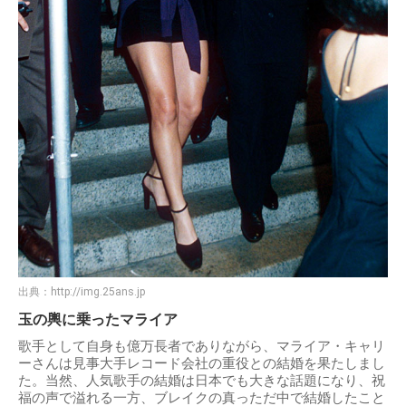
出典：
http://img.25ans.jp
玉の輿に乗ったマライア
歌手として自身も億万長者でありながら、マライア・キャリ
ーさんは見事大手レコード会社の重役との結婚を果たしまし
た。当然、人気歌手の結婚は日本でも大きな話題になり、祝
福の声で溢れる一方、ブレイクの真っただ中で結婚したこと