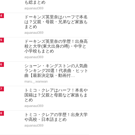
も総まとめ
aquanaut369
4
ドーキンズ英里奈はハーフで本名
は？父親・母親・兄弟など家族も
まとめ
aquanaut369
5
ドーキンズ英里奈の学歴！出身高
校と大学(東大出身の噂)・中学と
小学校もまとめ
aquanaut369
6
ショーン・キングストンの人気曲
ランキング20選！代表曲・ヒット
曲【最新決定版・動画付…
maru._.wanwan
7
トミコ・クレアはハーフ！本名や
国籍は？父親と母親など家族もま
とめ
aquanaut369
8
トミコ・クレアの学歴！出身大学
や高校・日本語まとめ
aquanaut369