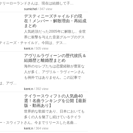
ケリーローランドさんは、現在は結婚して子…
sumichel
/ 347 view
デスティニーズチャイルドの現
在！メンバー・解散理由・再結成
まとめ
人気絶頂だった2005年に解散し、全世
界に衝撃を与えた音楽グループのデス
ティニーズ・チャイルド。今回は、デス…
kent.n
/ 505 view
アヴリルラヴィーンの歴代彼氏＆
結婚歴と離婚歴まとめ
海外のセレブたちは恋愛経験が豊富な
人が多く、アヴリル・ラヴィーンさん
も例外ではありません。この記事で
は、アヴ…
kent.n
/ 392 view
テイラースウィフトの人気曲40
選！名曲ランキングを公開【最新
版・動画あり】
世界的な歌姫であり、日本においても
多くの人を魅了し続けているテイラ
ー・スウィフトさん。今までリリースした名曲…
kent.n
/ 364 view