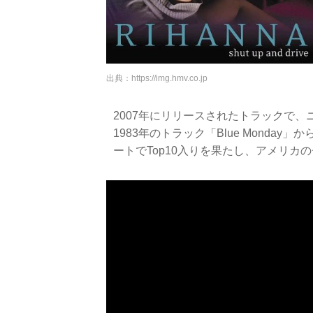
出典：
https://img.hmv.co.jp
2007年にリリースされたトラックで、ニ
1983年のトラック「Blue Mond
ートでTop10入りを果たし、アメリカ