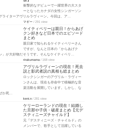
衝撃的なデビューで一躍世界の大スタ
ーとなったカナダの女性シンガーソン
グライターアヴリルラヴィーン。今回は、ア…
マギー
/ 291 view
ケイティペリーは親日！からあげ
クン好きなど日本でのエピソード
まとめ
親日家で知られるケイティペリーさん
ですが、なんと日本の「からあげク
ン」が大好物だそうです。そんなケイティペリ…
rirakumama
/ 168 view
アヴリルラヴィーンの現在！死去
説と影武者説の真相も総まとめ
ロックシンガーのアヴリル・ラヴィー
ンさんは、現在も存命中で積極的な音
楽活動を展開しています。しかし、な
ぜか死…
kent.n
/ 281 view
ケリーローランドの現在！結婚し
た旦那や子供・破産まとめ【元デ
スティニーズチャイルド】
元『デスティニーズ・チャイルド』の
メンバーで、歌手として活躍している