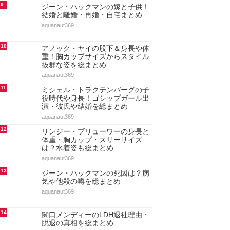
9
ジーン・ハックマンの嫁と子供！
結婚と離婚・再婚・自宅まとめ
aquanaut369
10
アノック・ヤイの股下＆身長や体
重！胸カップサイズからスタイル
抜群な姿を総まとめ
aquanaut369
11
ミシェル・トラクテンバーグの子
役時代や身長！ゴシップガール出
演・彼氏や結婚を総まとめ
aquanaut369
12
リンジー・ブリューワーの身長と
体重・胸カップ・スリーサイズ
は？水着姿も総まとめ
aquanaut369
13
ジーン・ハックマンの死因は？病
気や他殺の噂を総まとめ
aquanaut369
14
関口メンディーのLDH退社理由・
脱退の真相を総まとめ