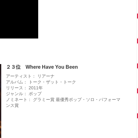
２３位 Where Have You Been
アーティスト： リアーナ
アルバム： トーク・ザット・トーク
リリース： 2011年
ジャンル： ポップ
ノミネート： グラミー賞 最優秀ポップ・ソロ・パフォーマ
ンス賞