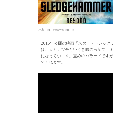
出典：
http://www.songtree.jp
2016年公開の映画「スター・トレック Be
は、大カナヅチという意味の言葉で、
になっています。重めのバラードです
てくれます。