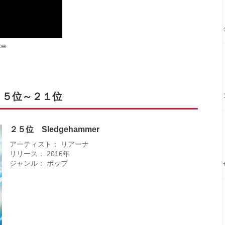
be
２５位～２１位
２５位 Sledgehammer
アーティスト： リアーナ
リリース： 2016年
ジャンル： ポップ