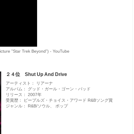
ture ”Star Trek Beyond”) - YouTube
２４位 Shut Up And Drive
アーティスト： リアーナ
アルバム： グッド・ガール・ゴーン・バッド
リリース： 2007年
受賞歴： ピープルズ・チョイス・アワード R&Bソング賞
ジャンル： R&B/ソウル、 ポップ