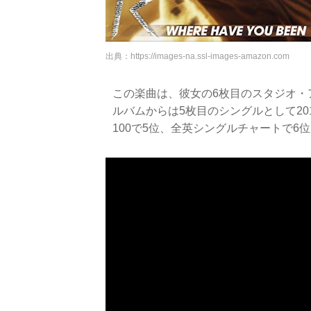
出典：
https://images-na.ssl-images-amazon.com
この楽曲は、彼女の6枚目のスタジオ・
ルバムからは5枚目のシングルとして2012年
100で5位、全英シングルチャートで