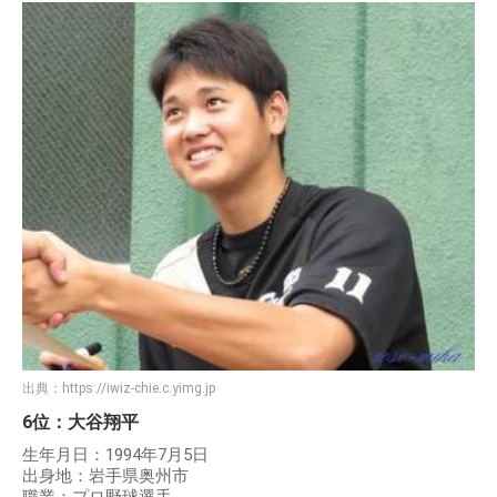
出典：
https://iwiz-chie.c.yimg.jp
6位：大谷翔平
生年月日：1994年7月5日
出身地：岩手県奥州市
職業：プロ野球選手