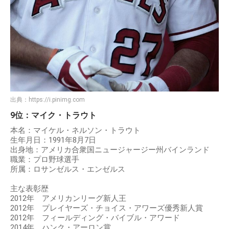
出典：
https://i.pinimg.com
9位：マイク・トラウト
本名：マイケル・ネルソン・トラウト
生年月日：1991年8月7日
出身地：アメリカ合衆国ニュージャージー州バインランド
職業：プロ野球選手
所属：ロサンゼルス・エンゼルス
主な表彰歴
2012年 アメリカンリーグ新人王
2012年 プレイヤーズ・チョイス・アワーズ優秀新人賞
2012年 フィールディング・バイブル・アワード
2014年 ハンク・アーロン賞