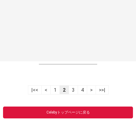
----------------------------------------------------------------
|<<
<
1
2
3
4
>
>>|
Celebyトップページに戻る