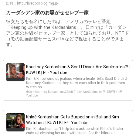
出典：
http://livedoor.blogimg.jp
カーダシアン家のお騒がせセレブ一家
彼女たちを有名にしたのは、アメリカのテレビ番組
「Keeping Up with the Kardashians」。日本では「カーダシ
アン家のお騒がせセレブ一家」として知られており、NTTド
コモの動画配信サービスdTVなどで視聴することができま
す。
Kourtney Kardashian & Scott Disick Are Soulmates?! |
KUWTK | E! - YouTube
Kim & Khloe wind up jealous when a healer tells Scott Disick &
Kourtney Kardashian they knew each other in their past lives.
Watch on
出典：Kourtney Kardashian & Scott Disick Are Soulmates?! | KUWTK | E! -
YouTube
Khloé Kardashian Gets Burped on in Bali and Kim
Watches! | KUWTK | E! - YouTube
Kim Kardashian can't help but crack up when Khloe's healer
ends up cleaning her aura with burps. See the hilarious