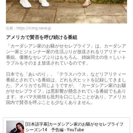
出典：
https://rr.img.naver.jp
アメリカで賛否を呼び続ける番組
「カーダシアン家のお騒がせセレブライフ」は、カーダシア
ン一家とジェンナー家の生活ぶりが放送されるリアリティー
番組。優雅なセレブぶりはもちろん、姉妹同士の生々しいト
ラブルもそのまま放送されているのです。
日本でも「あいのり」、「テラスハウス」などリアリティー
番組とされている番組は、どれも大ヒットを記録してきまし
た。アメリカでも同じようですが、「カーダシアン家のお騒
がせセレブライフ」は悪影響が懸念されている番組でもあり
ます。オバマ大統領も批判を口にしたことがあり、アメリカ
国内で賛否を呼ぶことも少なくありません。
[日本語字幕]カーダシアン家のお騒がせセレブライフ
シーズン14 予告編 - YouTube