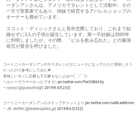
ーダシアンさんは、アメリカでタレントとして活動中。その
一方で実業家でもあり、姉妹で経営するアパレルショップの
オーナーも務めています。
スコット・ディシックさんと長年交際しており、これまで結
婚せずに3人の子供が誕生しています。第一子妊娠は2009年
に判明しましたが、その際、「ピルを飲み忘れた」との爆弾
発言が賛否を呼びました。
コートニーカーダシアンのサラダレシピがニュースになってたけど美味しそう
だったので参考にしてみた🌟
美味しいモノに正解も不正解もないよね〜( ´ ▽ ` )✨
ヘルシーでウマ〜かったですぞ♪
pic.twitter.com/PerGSN66Sy
— ryoryo (@pzesnthdgf)
2019年4月23日
コートニーカーダシアンのスナップチャットより
pic.twitter.com/oaNLeeMUom
— JB JAPAN (@bieberupdate_jp)
2016年6月22日