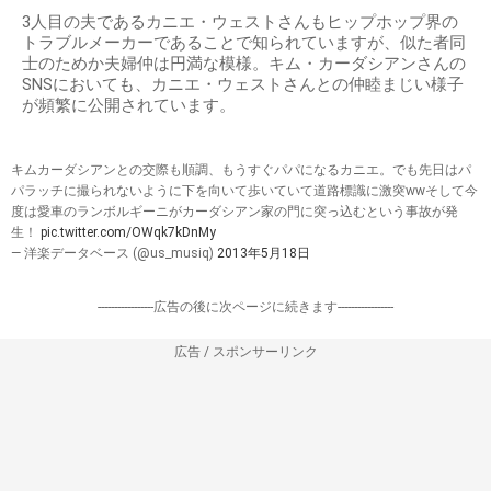
3人目の夫であるカニエ・ウェストさんもヒップホップ界の
トラブルメーカーであることで知られていますが、似た者同
士のためか夫婦仲は円満な模様。キム・カーダシアンさんの
SNSにおいても、カニエ・ウェストさんとの仲睦まじい様子
が頻繁に公開されています。
キムカーダシアンとの交際も順調、もうすぐパパになるカニエ。でも先日はパ
パラッチに撮られないように下を向いて歩いていて道路標識に激突wwそして今
度は愛車のランボルギーニがカーダシアン家の門に突っ込むという事故が発
生！
pic.twitter.com/OWqk7kDnMy
— 洋楽データベース (@us_musiq)
2013年5月18日
-----------------広告の後に次ページに続きます-----------------
広告 / スポンサーリンク