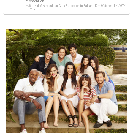
moment on
出典：Khloé Kardashian Gets Burped on in Bali and Kim Watches! | KUWTK |
E! - YouTube