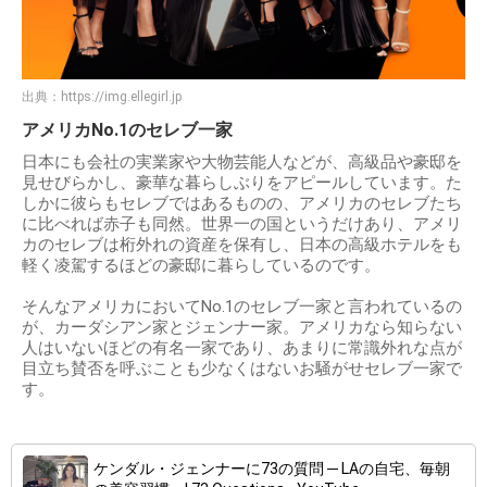
出典：
https://img.ellegirl.jp
アメリカNo.1のセレブ一家
日本にも会社の実業家や大物芸能人などが、高級品や豪邸を
見せびらかし、豪華な暮らしぶりをアピールしています。た
しかに彼らもセレブではあるものの、アメリカのセレブたち
に比べれば赤子も同然。世界一の国というだけあり、アメリ
カのセレブは桁外れの資産を保有し、日本の高級ホテルをも
軽く凌駕するほどの豪邸に暮らしているのです。
そんなアメリカにおいてNo.1のセレブ一家と言われているの
が、カーダシアン家とジェンナー家。アメリカなら知らない
人はいないほどの有名一家であり、あまりに常識外れな点が
目立ち賛否を呼ぶことも少なくはないお騒がせセレブ一家で
す。
ケンダル・ジェンナーに73の質問 ─ LAの自宅、毎朝