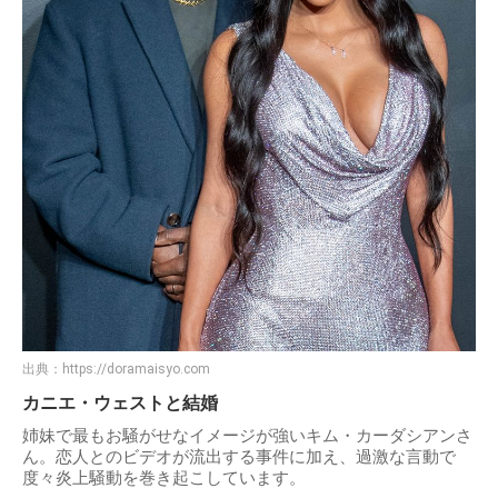
出典：
https://doramaisyo.com
カニエ・ウェストと結婚
姉妹で最もお騒がせなイメージが強いキム・カーダシアンさ
ん。恋人とのビデオが流出する事件に加え、過激な言動で
度々炎上騒動を巻き起こしています。