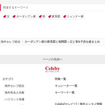
関連するキーワード
父
カーダシアン家
母
家系図
ジェンナー家
海外セレブ総合
カーダシアン家の家系図と相関図～父と母&子供を総まとめ
ページの先頭へ
カテゴリ
特集一覧
海外セレブ総合
キュレーター一覧
海外有名人全般
キーワード一覧
ハリウッド俳優
Celeby[セレビー]｜海外エンタメ情報