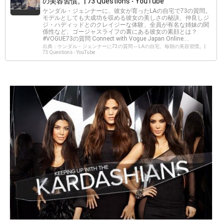
の美容習慣。| 73 Questions - YouTube
ケンダル・ジェンナーに、彼女が育ったLAの自宅で73の質問。
モデルとしても大成功を収める彼女の美しさの秘訣、仲良しジ
ジ・ハディッドとのクレイジーな体験、全員が有名な姉妹の関
係性など、ゴージャスライフの裏にある彼女の素顔とは？
#VOGUE73の質問 Connect with Vogue Japan Online:...
出典：ケンダル・ジェンナーに73の質問 ─ LAの自宅、毎朝の美容習慣。|
73 Questions - YouTube