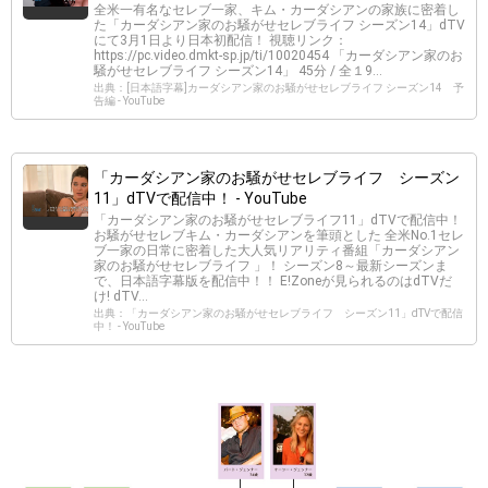
全米一有名なセレブ一家、キム・カーダシアンの家族に密着し
た「カーダシアン家のお騒がせセレブライフ シーズン14」dTV
にて3月1日より日本初配信！ 視聴リンク：
https://pc.video.dmkt-sp.jp/ti/10020454 「カーダシアン家のお
騒がせセレブライフ シーズン14」 45分 / 全１9...
出典：[日本語字幕]カーダシアン家のお騒がせセレブライフ シーズン14 予
告編 - YouTube
「カーダシアン家のお騒がせセレブライフ シーズン
11」dTVで配信中！ - YouTube
「カーダシアン家のお騒がせセレブライフ11」dTVで配信中！
お騒がせセレブキム・カーダシアンを筆頭とした 全米No.1セレ
ブ一家の日常に密着した大人気リアリティ番組「カーダシアン
家のお騒がせセレブライフ 」！ シーズン8～最新シーズンま
で、日本語字幕版を配信中！！ E!Zoneが見られるのはdTVだ
け! dTV...
出典：「カーダシアン家のお騒がせセレブライフ シーズン11」dTVで配信
中！ - YouTube