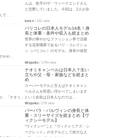
んは、歌手のザ・ウィークエンドさん
と交際していました。今回は、2人が歩
んで…
kent.n
/ 232 view
パリコレの日本人モデル14名！身
長と体重・条件や収入も総まとめ
世界の華やかなファッション界で活躍
する花形職業であるパリ・コレクショ
ン（パリコレ）のモデル。身長や体型
でやや…
Mrsjunko
/ 1754 view
ナオミキャンベルは日本人？生い
立ちや父・母・家族などを総まと
め
スーパーモデルと言えばナオミキャン
ベルさんを即思い浮かべてしまいます
が、「ナオミ」という名前は日本人なのでは…
Mrsjunko
/ 278 view
バーバラ・パルヴィンの身長と体
重・スリーサイズを総まとめ【ヴ
ィクシーモデル】
‟ヴィクシー”こと『ヴィクトリアズ・シ
ークレット』のモデルとして絶大な人