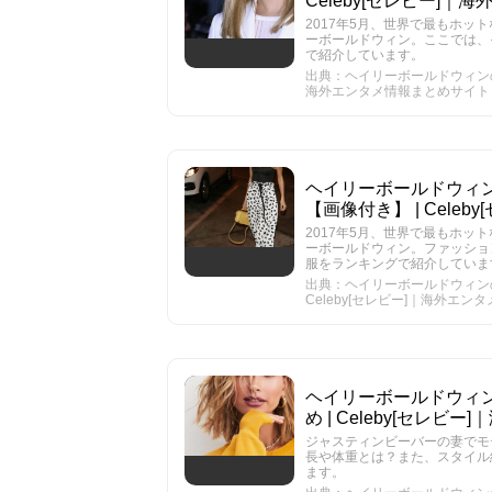
Celeby[セレビー]
2017年5月、世界で最もホッ
ーボールドウィン。ここでは、
で紹介しています。
出典：ヘイリーボールドウィンの髪
海外エンタメ情報まとめサイト
ヘイリーボールドウィ
【画像付き】 | Cel
2017年5月、世界で最もホッ
ーボールドウィン。ファッショ
服をランキングで紹介していま
出典：ヘイリーボールドウィン
Celeby[セレビー]｜海外エ
ヘイリーボールドウィ
め | Celeby[セレ
ジャスティンビーバーの妻でモ
長や体重とは？また、スタイル
ます。