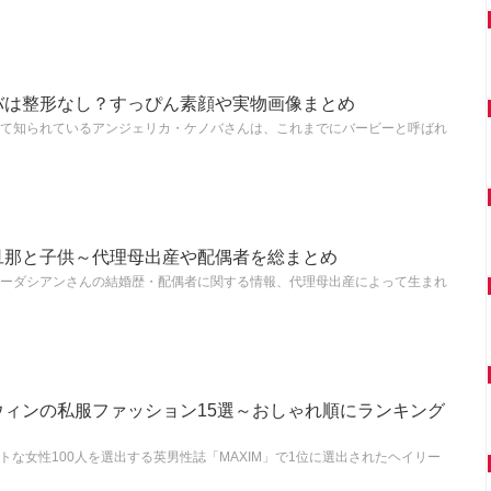
バは整形なし？すっぴん素顔や実物画像まとめ
て知られているアンジェリカ・ケノバさんは、これまでにバービーと呼ばれ
旦那と子供～代理母出産や配偶者を総まとめ
ーダシアンさんの結婚歴・配偶者に関する情報、代理母出産によって生まれ
ウィンの私服ファッション15選～おしゃれ順にランキング
ットな女性100人を選出する英男性誌「MAXIM」で1位に選出されたヘイリー