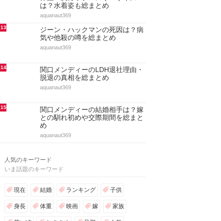
は？水着姿も総まとめ
aquanaut369
13
ジーン・ハックマンの死因は？病
気や他殺の噂を総まとめ
aquanaut369
14
関口メンディーのLDH退社理由・
脱退の真相を総まとめ
aquanaut369
15
関口メンディーの結婚相手は？嫁
との馴れ初めや交際期間を総まと
め
aquanaut369
人気のキーワード
いま話題のキーワード
現在
結婚
ランキング
子供
身長
体重
映画
嫁
家族