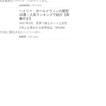
気を集めたバーバラ・パルヴィンさん。…
sumichel
/ 254 view
ヘイリー・ボールドウィンの髪型
15選～人気ランキングで紹介【画
像付き】
2017年5月、世界で最もホットな女性
100人を選出する英男性誌「MAXIM」
で1位に選出されたヘイリーボー…
kii428
/ 160 view