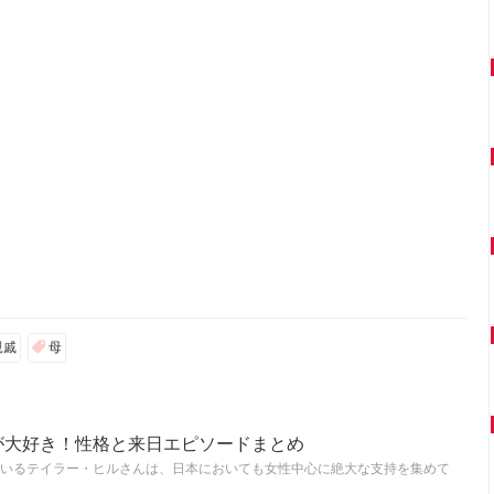
親戚
母
が大好き！性格と来日エピソードまとめ
いるテイラー・ヒルさんは、日本においても女性中心に絶大な支持を集めて