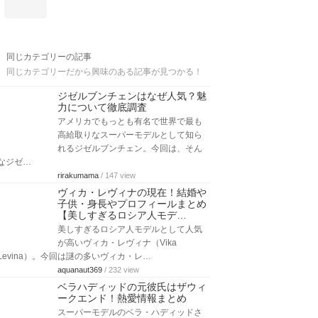
同じカテゴリーの記事
同じカテゴリーだから興味のある記事が見つかる！
ジゼルブンチェンはなぜ人気？魅
力について徹底調査
アメリカでもっとも有名で世界で最も
高給取りなスーパーモデルとして知ら
れるジゼルブンチェン。今回は、そん
なジゼ…
rirakumama
/ 147 view
ヴィカ・レヴィナの現在！結婚や
子供・身長やプロフィールまとめ
【美しすぎるロシア人モデ…
美しすぎるロシア人モデルとして人気
が高いヴィカ・レヴィナ（Vika
Levina）。今回は謎の多いヴィカ・レ…
aquanaut369
/ 232 view
ベラハディッドの元彼氏はザウィ
ークエンド！熱愛情報まとめ
スーパーモデルのベラ・ハディッドさ