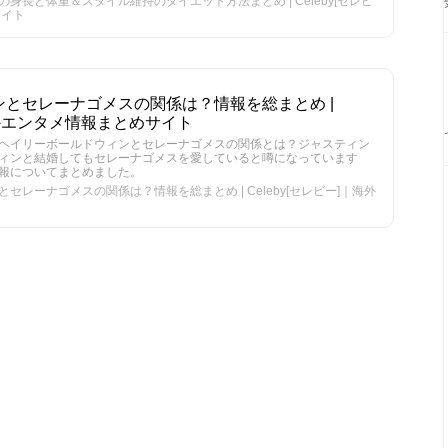
身長と体重＆スタイル維持のダイエット方法まとめ | Celeby[セレビ
サイト
とセレーナゴメスの関係は？情報を総まとめ |
｜海外エンタメ情報まとめサイト
ヘイリーボールドウィンとセレーナゴメスの関係とは？ジャスティン
ィンと結婚してもセレーナゴメスを愛していると噂になっています
報についてまとめました。
レーナゴメスの関係は？情報を総まとめ | Celeby[セレビー]｜海外