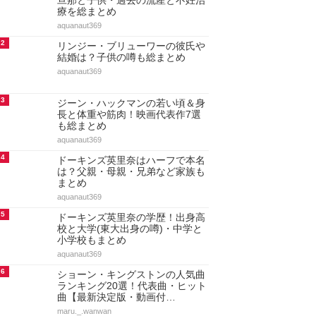
旦那と子供・過去の流産と不妊治
療を総まとめ
aquanaut369
2
リンジー・ブリューワーの彼氏や
結婚は？子供の噂も総まとめ
aquanaut369
3
ジーン・ハックマンの若い頃＆身
長と体重や筋肉！映画代表作7選
も総まとめ
aquanaut369
4
ドーキンズ英里奈はハーフで本名
は？父親・母親・兄弟など家族も
まとめ
aquanaut369
5
ドーキンズ英里奈の学歴！出身高
校と大学(東大出身の噂)・中学と
小学校もまとめ
aquanaut369
6
ショーン・キングストンの人気曲
ランキング20選！代表曲・ヒット
曲【最新決定版・動画付…
maru._.wanwan