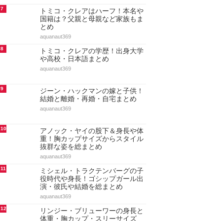
7
トミコ・クレアはハーフ！本名や
国籍は？父親と母親など家族もま
とめ
aquanaut369
8
トミコ・クレアの学歴！出身大学
や高校・日本語まとめ
aquanaut369
9
ジーン・ハックマンの嫁と子供！
結婚と離婚・再婚・自宅まとめ
aquanaut369
10
アノック・ヤイの股下＆身長や体
重！胸カップサイズからスタイル
抜群な姿を総まとめ
aquanaut369
11
ミシェル・トラクテンバーグの子
役時代や身長！ゴシップガール出
演・彼氏や結婚を総まとめ
aquanaut369
12
リンジー・ブリューワーの身長と
体重・胸カップ・スリーサイズ