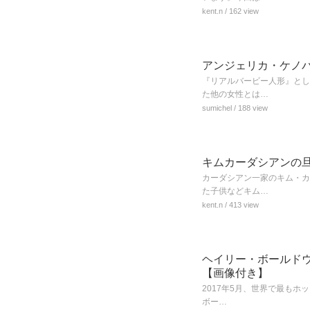
kent.n
/ 162 view
アンジェリカ・ケノ
『リアルバービー人形』とし
た他の女性とは…
sumichel
/ 188 view
キムカーダシアンの
カーダシアン一家のキム・カ
た子供などキム…
kent.n
/ 413 view
ヘイリー・ボールド
【画像付き】
2017年5月、世界で最もホ
ボー…