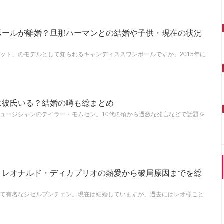
ポールが離婚？旦那ハーマンとの結婚や子供・現在の状況
ット」のモデルとして知られるキャンディススワンポールですが、2015年に
は彼氏いる？結婚の噂も総まとめ
ュージシャンのテイラー・モムセン。10代の頃から過激な発言などで話題を
とレオナルド・ディカプリオの熱愛から破局原因までを総
て有名なジゼルブンチェン。現在は結婚していますが、過去にはレオ様こと