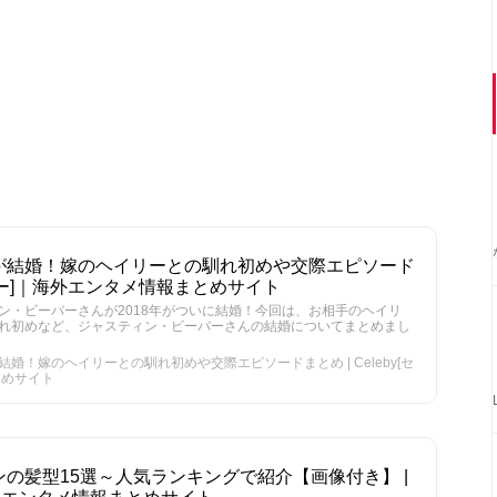
が結婚！嫁のヘイリーとの馴れ初めや交際エピソード
セレビー]｜海外エンタメ情報まとめサイト
ン・ビーバーさんが2018年がついに結婚！今回は、お相手のヘイリ
れ初めなど、ジャスティン・ビーバーさんの結婚についてまとめまし
婚！嫁のヘイリーとの馴れ初めや交際エピソードまとめ | Celeby[セ
とめサイト
の髪型15選～人気ランキングで紹介【画像付き】 |