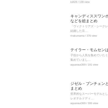
kii428
/ 139 view
キャンディススワン
などを総まとめ
「ヴィクトリアズ・シークレ
結婚した旦…
rirakumama
/ 376 view
テイラー・モムセン
子役から人気を集めていたミ
集めていまし…
aquanaut369
/ 191 view
ジゼル・ブンチェン
まとめ
世界的なスーパーモデルとし
レオナルドディ…
aquanaut369
/ 306 view