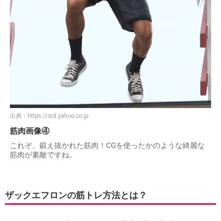
出典：
https://ord.yahoo.co.jp
筋肉画像④
これぞ、鍛え抜かれた筋肉！CGを使ったかのような綺麗な
筋肉が素敵ですね。
ザックエフロンの筋トレ方法とは？