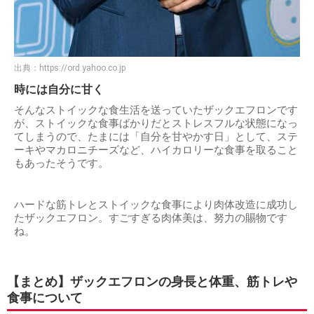
出典：
https://ord.yahoo.co.jp
時には自分に甘く
そんなストイックな食生活を送っていたザックエフロンです
が、ストイックな食事ばかりだとストレスフルな状態になっ
てしまうので、たまには「自分を甘やかす日」として、ステ
ーキやマカロニチーズなど、ハイカロリーな食事を取ること
もあったそうです。
ハードな筋トレとストイックな食事により肉体改造に成功し
たザックエフロン。すごすぎる肉体美は、努力の賜物です
ね。
【まとめ】ザックエフロンの身長と体重、筋トレや
食事について