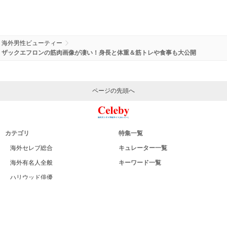
海外男性ビューティー
ザックエフロンの筋肉画像が凄い！身長と体重＆筋トレや食事も大公開
ページの先頭へ
カテゴリ
特集一覧
海外セレブ総合
キュレーター一覧
海外有名人全般
キーワード一覧
ハリウッド俳優
Celeby[セレビー]｜海外エンタメ情報
ハリウッド女優
サイトについて
海外男性モデル
運営者
海外女性モデル
利用規約