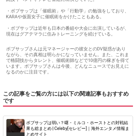
・ボブサップは「催眠術」や「行動学」の勉強をしており、
KARAや仮面女子に催眠術をかけたこともある。
・ボブサップは近年も日本の番組や大会に出演しているが、
現在はグアテマラに住みトレーニングを続けている。
ボブサップさんは元マネージャーの彼女とのDV疑惑があり
ながら、その真相は明らかになっていません。また、これま
で格闘技からタレント、催眠術師などで10億円の稼ぎを得て
います。ボブサップさんは今後、どんなニュースでお見えに
なるのかに注目です。
この記事をご覧の方には以下の関連記事もおすすめ
です
ボブサップは弱い？曙・ミルコ・ホーストとの対戦結
果も総まとめ | Celeby[セレビー]｜海外エンタメ情報ま
とめサイト