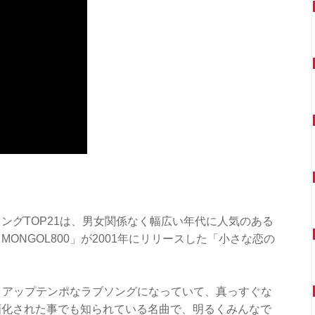
ングTOP21は、男女関係なく幅広い年代に人気のある
ONGOL800」が2001年にリリースした「小さな恋の
は、アップテンポなラブソングになっていて、真っすぐな
画化された事でも知られている名曲で、明るくみんなで