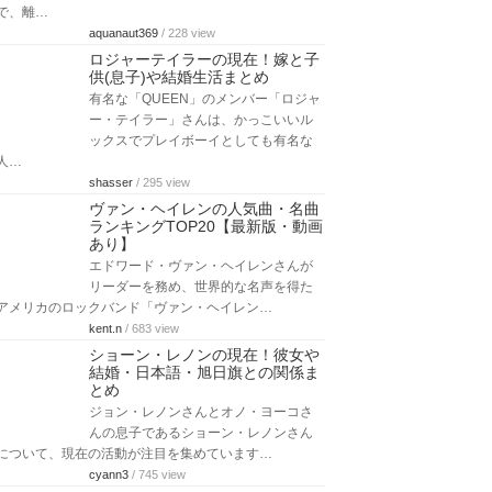
で、離…
aquanaut369
/ 228 view
ロジャーテイラーの現在！嫁と子
供(息子)や結婚生活まとめ
有名な「QUEEN」のメンバー「ロジャ
ー・テイラー」さんは、かっこいいル
ックスでプレイボーイとしても有名な
人…
shasser
/ 295 view
ヴァン・ヘイレンの人気曲・名曲
ランキングTOP20【最新版・動画
あり】
エドワード・ヴァン・ヘイレンさんが
リーダーを務め、世界的な名声を得た
アメリカのロックバンド「ヴァン・ヘイレン…
kent.n
/ 683 view
ショーン・レノンの現在！彼女や
結婚・日本語・旭日旗との関係ま
とめ
ジョン・レノンさんとオノ・ヨーコさ
んの息子であるショーン・レノンさん
について、現在の活動が注目を集めています…
cyann3
/ 745 view