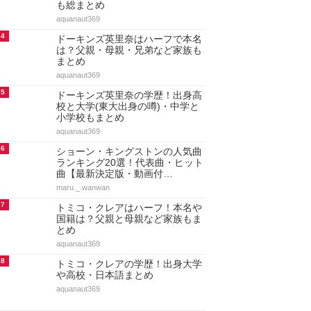
も総まとめ
aquanaut369
4
ドーキンズ英里奈はハーフで本名
は？父親・母親・兄弟など家族も
まとめ
aquanaut369
5
ドーキンズ英里奈の学歴！出身高
校と大学(東大出身の噂)・中学と
小学校もまとめ
aquanaut369
6
ショーン・キングストンの人気曲
ランキング20選！代表曲・ヒット
曲【最新決定版・動画付…
maru._.wanwan
7
トミコ・クレアはハーフ！本名や
国籍は？父親と母親など家族もま
とめ
aquanaut369
8
トミコ・クレアの学歴！出身大学
や高校・日本語まとめ
aquanaut369