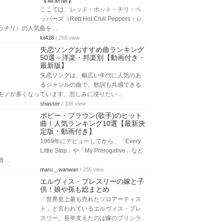
ここでは、レッド・ホット・チリ・ペ
ッパーズ（Red Hot Chili Peppers・レ
ッチリ）の人気曲を…
kii428
/ 268 view
失恋ソングおすすめ曲ランキング
50選～洋楽・邦楽別【動画付き・
最新版】
失恋ソングは、幅広い年代に人気のあ
るジャンルの曲で、歌詞も共感できる
モノが多くなっています。悲しみに浸りたい…
shasser
/ 336 view
ボビー・ブラウン(歌手)のヒット
曲！人気ランキング10選【最新決
定版・動画付き】
1969年にデビューしてから、「Every
Little Step」や「My Prerogative」など
数…
maru._.wanwan
/ 236 view
エルヴィス・プレスリーの嫁と子
供！娘や孫も総まとめ
「世界史上最も売れたソロアーティス
ト」と言われているエルヴィス・プレ
スリー。長年支えたのは嫁のプリシラ