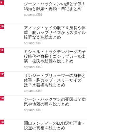
9
ジーン・ハックマンの嫁と子供！
結婚と離婚・再婚・自宅まとめ
aquanaut369
10
アノック・ヤイの股下＆身長や体
重！胸カップサイズからスタイル
抜群な姿を総まとめ
aquanaut369
11
ミシェル・トラクテンバーグの子
役時代や身長！ゴシップガール出
演・彼氏や結婚を総まとめ
aquanaut369
12
リンジー・ブリューワーの身長と
体重・胸カップ・スリーサイズ
は？水着姿も総まとめ
aquanaut369
13
ジーン・ハックマンの死因は？病
気や他殺の噂を総まとめ
aquanaut369
14
関口メンディーのLDH退社理由・
脱退の真相を総まとめ