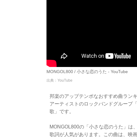
MONGOL800 / 小さな恋のうた - YouTube
出典：YouTube
邦楽のアップテンポなおすすめ曲ランキ
アーティストのロックバンドグループ「M
歌」です。
MONGOL800の「小さな恋のうた」
歌詞が人気があります。この曲は、映