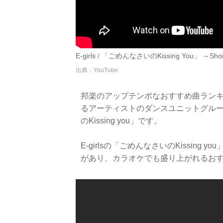
E-girls / 「ごめんなさいのKissing You」 ～Short
出典：YouTube
邦楽のアップテンポなおすすめ曲ランキ
るアーティストのダンスユニットグループ「
のKissing you」です。
E-girlsの「ごめんなさいのKissin
があり、カラオケでも盛り上がれるお