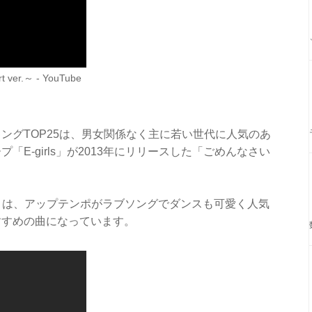
 ver.～ - YouTube
ングTOP25は、男女関係なく主に若い世代に人気のあ
E-girls」が2013年にリリースした「ごめんなさい
g you」は、アップテンポがラブソングでダンスも可愛く人気
すすめの曲になっています。