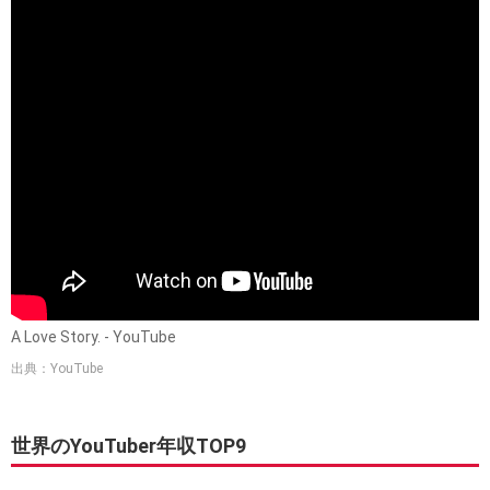
A Love Story. - YouTube
出典：YouTube
世界のYouTuber年収TOP9