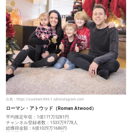
出典：
https://scontent-lht6-1.cdninstagram.com
ローマン・アトウッド（Roman Atwood）
平均推定年収：1億171万5281円
チャンネル登録者数：1533万9778人
総獲得金額：6億1029万1686円