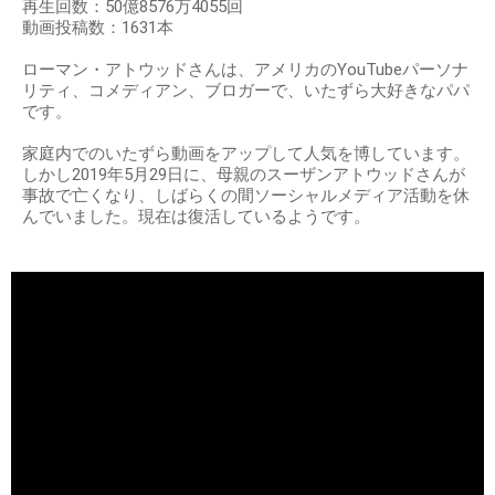
再生回数：50億8576万4055回
動画投稿数：1631本
ローマン・アトウッドさんは、アメリカのYouTubeパーソナ
リティ、コメディアン、ブロガーで、いたずら大好きなパパ
です。
家庭内でのいたずら動画をアップして人気を博しています。
しかし2019年5月29日に、母親のスーザンアトウッドさんが
事故で亡くなり、しばらくの間ソーシャルメディア活動を休
んでいました。現在は復活しているようです。