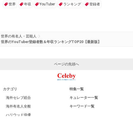
世界
年収
YouTuber
ランキング
登録者
世界の有名人・芸能人
世界のYouTuber登録者数＆年収ランキングTOP20【最新版】
ページの先頭へ
カテゴリ
特集一覧
海外セレブ総合
キュレーター一覧
海外有名人全般
キーワード一覧
ハリウッド俳優
Celeby[セレビー]｜海外エンタメ情報
ハリウッド女優
サイトについて
海外男性モデル