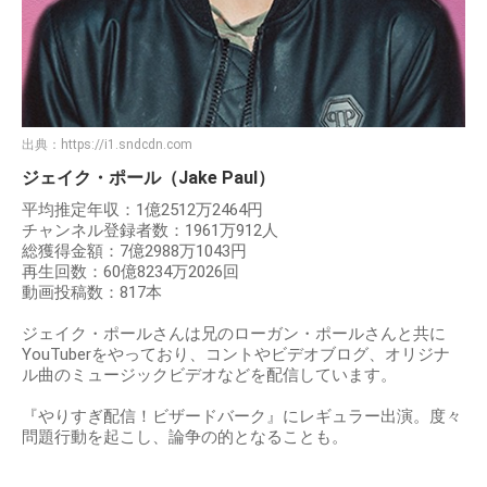
出典：
https://i1.sndcdn.com
ジェイク・ポール（Jake Paul）
平均推定年収：1億2512万2464円
チャンネル登録者数：1961万912人
総獲得金額：7億2988万1043円
再生回数：60億8234万2026回
動画投稿数：817本
ジェイク・ポールさんは兄のローガン・ポールさんと共に
YouTuberをやっており、コントやビデオブログ、オリジナ
ル曲のミュージックビデオなどを配信しています。
『やりすぎ配信！ビザードバーク』にレギュラー出演。度々
問題行動を起こし、論争の的となることも。