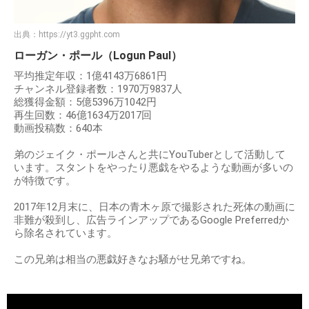
出典：
https://yt3.ggpht.com
ローガン・ポール（Logun Paul）
平均推定年収：1億4143万6861円
チャンネル登録者数：1970万9837人
総獲得金額：5億5396万1042円
再生回数：46億1634万2017回
動画投稿数：640本
弟のジェイク・ポールさんと共にYouTuberとして活動して
います。スタントをやったり悪戯をやるような動画が多いの
が特徴です。
2017年12月末に、日本の青木ヶ原で撮影された死体の動画に
非難が殺到し、広告ラインアップであるGoogle Preferredか
ら除名されています。
この兄弟は相当の悪戯好きなお騒がせ兄弟ですね。