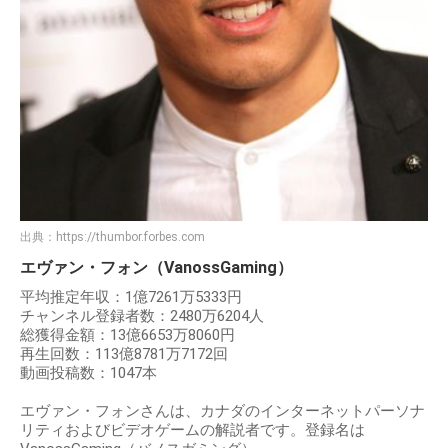
出典：
https://thumbor.forbes.com
エヴァン・フォン（VanossGaming）
平均推定年収：1億7261万5333円
チャンネル登録者数：2480万6204人
総獲得金額：13億6653万8060円
再生回数：113億8781万7172回
動画投稿数：1047本
エヴァン・フォンさんは、カナダのインターネットパーソナ
リティおよびビデオゲームの解説者です。登録名は