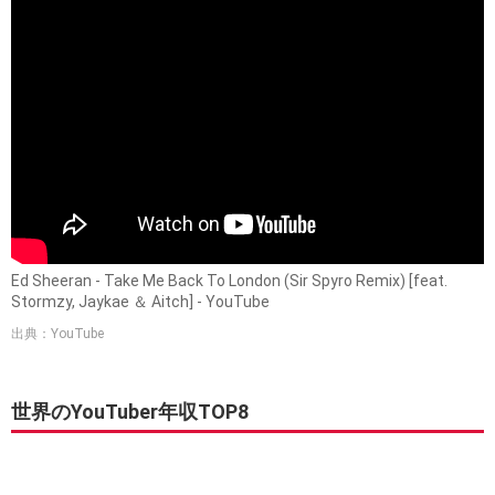
Ed Sheeran - Take Me Back To London (Sir Spyro Remix) [feat.
Stormzy, Jaykae ＆ Aitch] - YouTube
出典：YouTube
世界のYouTuber年収TOP8