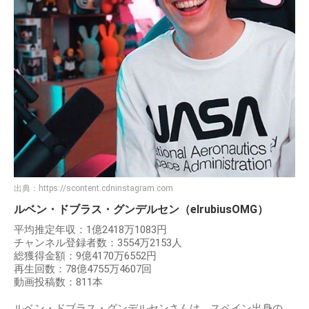
出典：
https://scontent.cdninstagram.com
ルベン・ドブラス・グンデルセン（elrubiusOMG）
平均推定年収：1億2418万1083円
チャンネル登録者数：3554万2153人
総獲得金額：9億4170万6552円
再生回数：78億4755万4607回
動画投稿数：811本
ルベン・ドブラス・グンデルセンさんは、スペイン出身の