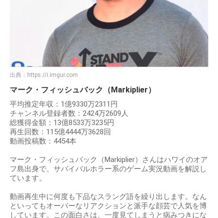
出典：
https://i.imgur.com
マーク・フィッシュバック（Markiplier）
平均推定年収：1億9330万2311円
チャンネル登録者数：2424万2609人
総獲得金額：13億8533万3235円
再生回数：115億4444万3628回
動画投稿数：4454本
マーク・フィッシュバック（Markiplier）さんはハワイのオア
フ島出身で、サバイバルホラー系のゲーム実況動画を解説し
ています。
動画再生中に何度も下品なスラング語を繰り出します。なん
といってもオーバーなリアクションと派手な顔芸で人気を博
しています。この面白さは、一度見てしまうと病みつきにな