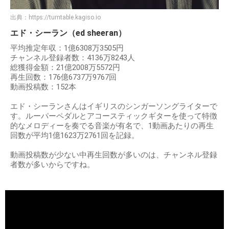
出典：
https://turntable.kagiso.io
エド・シーラン（ed sheeran）
平均推定年収：1億6308万3505円
チャンネル登録者数：4136万8243人
総獲得金額：21億2008万5572円
再生回数：176億6737万9767回
動画投稿数：152本
エド・シーランさんはイギリスのシンガーソングライターで
す。ルーパーペダルとアコースティックギターを使って特徴
的なメロディーを奏でる音楽が有名で、1動画あたりの再生
回数が平均1億1623万2761回を記録。
動画投稿数が少ない中再生回数が多いのは、チャンネル登録
者数が多いからですね。