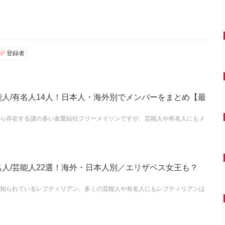
登録者
人/有名人14人！日本人・海外別でメンバーをまとめ【最
ら存在する謎の多い友愛結社フリーメイソンですが、芸能人や有名人にもメ
人/芸能人22選！海外・日本人別／エリザベス女王も？
知られているレプティリアン。多くの芸能人や有名人にもレプティリアンは