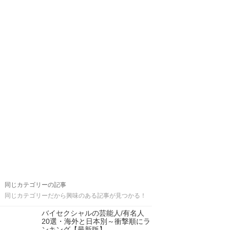
同じカテゴリーの記事
同じカテゴリーだから興味のある記事が見つかる！
バイセクシャルの芸能人/有名人
20選・海外と日本別～衝撃順にラ
ンキング【最新版】