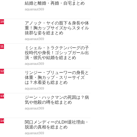
結婚と離婚・再婚・自宅まとめ
aquanaut369
10
アノック・ヤイの股下＆身長や体
重！胸カップサイズからスタイル
抜群な姿を総まとめ
aquanaut369
11
ミシェル・トラクテンバーグの子
役時代や身長！ゴシップガール出
演・彼氏や結婚を総まとめ
aquanaut369
12
リンジー・ブリューワーの身長と
体重・胸カップ・スリーサイズ
は？水着姿も総まとめ
aquanaut369
13
ジーン・ハックマンの死因は？病
気や他殺の噂を総まとめ
aquanaut369
14
関口メンディーのLDH退社理由・
脱退の真相を総まとめ
aquanaut369