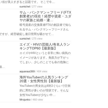
い頃が美人すぎると話題です。 そこで今…
sumichel
/ 277 view
サム・バンクマン＝フリード(FTX
創業者)の現在！経歴や資産・ユダ
ヤの家族と結婚・逮…
暗号資産の交換業者FTXの創設者で知ら
れるサム・バンクマン＝フリードさん
ですが、経営破綻し連日世間を騒がせて…
sumichel
/ 275 view
エイズ・HIVの芸能人/有名人ラン
キングTOP60【最新版】
エイズやHIVというと非常に怖い病気の
イメージがあります。免疫力が下がっ
てしまい、少しのことでも命の危険に
陥…
aquanaut369
/ 404 view
海外YouTuberの人気ランキング
20選・女性男性別【最新版】
YouTuberの男女比は8対2ぐらいで圧倒
的に男性が多いのが現状です。そんな
女性YouTuberが少ない中…
Mrsjunko
/ 460 view