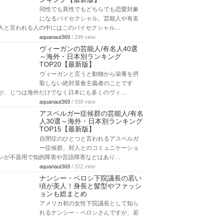
同性でも異性でもどちらでも恋愛対象
になるバイセクシャル。芸能人や有名
人と言われる人の中にはこのバイセクシャル…
aquanaut369
/ 299 view
ヴィーガンの芸能人/有名人40選
～海外・日本別ランキング
TOP20【最新版】
ヴィーガンと言うと動物から栄養を摂
取しない絶対菜食主義者のことです
が、じつは海外だけでなく日本にも多くのヴィ…
aquanaut369
/ 338 view
アスペルガー症候群の芸能人/有名
人30選～海外・日本別ランキング
TOP15【最新版】
自閉症のひとつと言われるアスペルガ
ー症候群。対人とのコミュニケーショ
ンが不器用で知的障害や言語障害などはあり…
aquanaut369
/ 372 view
ナンシー・ペロシ下院議長の若い
頃が美人！身長と髪型やファッシ
ョンも総まとめ
アメリカ初の女性下院議長として知ら
れるナンシー・ペロシさんですが、若