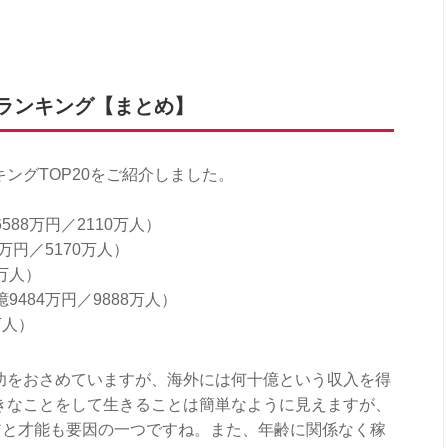
年収ランキング【まとめ】
ンキングTOP20をご紹介しました。
588万円／2110万人）
万円／5170万人）
3万人）
9484万円／9888万人）
万人）
が成功をおさめていますが、海外には何十億という収入を得
。好きなことをして生きることは簡単なように見えますが、
アと才能も要因の一つですね。また、年齢に関係なく稼