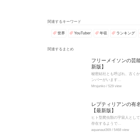
関連するキーワード
世界
YouTuber
年収
ランキング
関連するまとめ
フリーメイソンの芸能
新版】
秘密結社とも呼ばれ、古くか
ンバーがいます…
Mrsjunko
/ 529 view
レプティリアンの有名
【最新版】
ヒト型爬虫類の宇宙人として
存在するようで…
aquanaut369
/ 5468 view