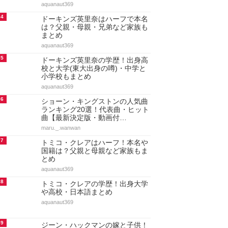
aquanaut369
4
ドーキンズ英里奈はハーフで本名
は？父親・母親・兄弟など家族も
まとめ
aquanaut369
5
ドーキンズ英里奈の学歴！出身高
校と大学(東大出身の噂)・中学と
小学校もまとめ
aquanaut369
6
ショーン・キングストンの人気曲
ランキング20選！代表曲・ヒット
曲【最新決定版・動画付…
maru._.wanwan
7
トミコ・クレアはハーフ！本名や
国籍は？父親と母親など家族もま
とめ
aquanaut369
8
トミコ・クレアの学歴！出身大学
や高校・日本語まとめ
aquanaut369
9
ジーン・ハックマンの嫁と子供！