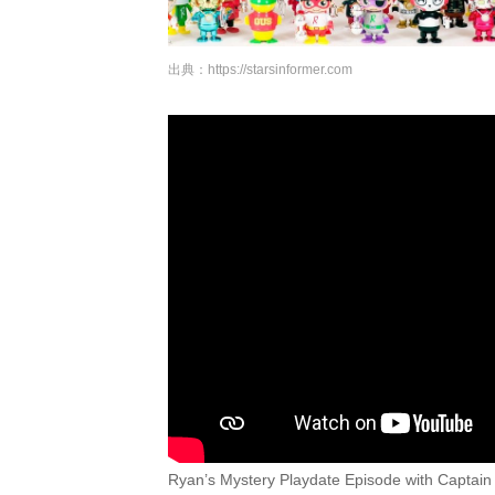
出典：
https://starsinformer.com
Ryan’s Mystery Playdate Episode with Captain