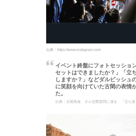
出典：
https://www.instagram.com
イベント終盤にフォトセッショ
セットはできましたか？」「立
しますか？」などダルビッシュ
に笑顔を向けていた古閑の表情
た。
出典：
古閑美保、ダル交際質問に凍る 「立ち直りまし