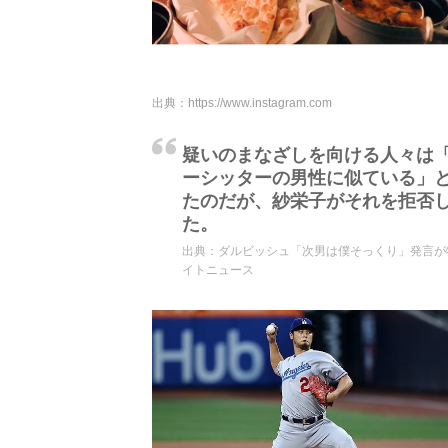
出典：
https://www.instagram.com
疑いのまなざしを向ける人々は
ーシッターの男性に似ている」と
たのだが、紗栄子がそれを拒否
た。
出典：
ダルビッシュ「次男は僕そっくり」発言が物議 
イトニュース