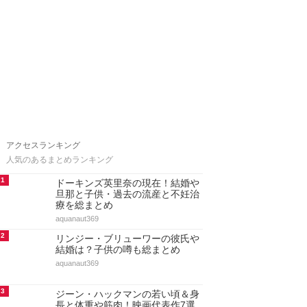
アクセスランキング
人気のあるまとめランキング
1
ドーキンズ英里奈の現在！結婚や
旦那と子供・過去の流産と不妊治
療を総まとめ
aquanaut369
2
リンジー・ブリューワーの彼氏や
結婚は？子供の噂も総まとめ
aquanaut369
3
ジーン・ハックマンの若い頃＆身
長と体重や筋肉！映画代表作7選