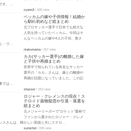
です。…
cyann3
/ 409 view
ベッカムの嫁や子供情報！結婚か
ら馴れ初めなど総まとめ
元プロサッカー選手で日本でも絶大な
人気を誇っていたベッカム。今回はそ
んなベッカムの嫁や4人の子供、奥さ
ん・ヴ…
rirakumama
/ 267 view
カカ(サッカー選手)の離婚した嫁
と子供や再婚まとめ
世界中で知られている有名なサッカー
選手の「カカ」さんは、嫁との離婚や
再婚が話題になっていました。この記
事では…
shasser
/ 253 view
ロジャー・クレメンスの現在！ス
テロイド薬物疑惑や引退・落選を
総まとめ
元メジャーリーガーで“ロケット”愛称で
ファンから愛されたロジャー・クレメ
ンスさんは、輝かしい実績と共にステロ…
sumichel
/ 208 view