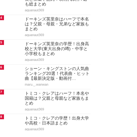
も総まとめ
aquanaut369
4
ドーキンズ英里奈はハーフで本名
は？父親・母親・兄弟など家族も
まとめ
aquanaut369
5
ドーキンズ英里奈の学歴！出身高
校と大学(東大出身の噂)・中学と
小学校もまとめ
aquanaut369
6
ショーン・キングストンの人気曲
ランキング20選！代表曲・ヒット
曲【最新決定版・動画付…
maru._.wanwan
7
トミコ・クレアはハーフ！本名や
国籍は？父親と母親など家族もま
とめ
aquanaut369
8
トミコ・クレアの学歴！出身大学
や高校・日本語まとめ
aquanaut369