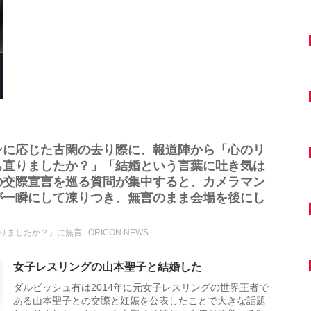
ンに応じた古閑の去り際に、報道陣から「心のリ
ち直りましたか？」「結婚という言葉に吐き気は
の交際宣言を巡る質問が集中すると、カメラマン
が一瞬にして凍りつき、無言のまま会場を後にし
たか？」に無言 | ORICON NEWS
女子レスリングの山本聖子と結婚した
ダルビッシュ有は2014年に元女子レスリングの世界王者で
ある山本聖子との交際と妊娠を公表したことで大きな話題