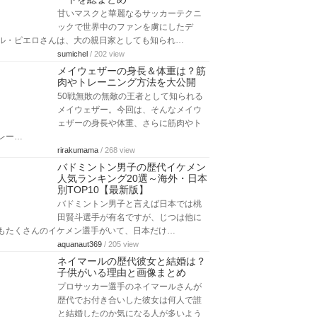
甘いマスクと華麗なるサッカーテクニ
ックで世界中のファンを虜にしたデ
ル・ピエロさんは、大の親日家としても知られ…
sumichel
/ 202 view
メイウェザーの身長＆体重は？筋
肉やトレーニング方法を大公開
50戦無敗の無敵の王者として知られる
メイウェザー。今回は、そんなメイウ
ェザーの身長や体重、さらに筋肉やト
レー…
rirakumama
/ 268 view
バドミントン男子の歴代イケメン
人気ランキング20選～海外・日本
別TOP10【最新版】
バドミントン男子と言えば日本では桃
田賢斗選手が有名ですが、じつは他に
もたくさんのイケメン選手がいて、日本だけ…
aquanaut369
/ 205 view
ネイマールの歴代彼女と結婚は？
子供がいる理由と画像まとめ
プロサッカー選手のネイマールさんが
歴代でお付き合いした彼女は何人で誰
と結婚したのか気になる人が多いよう