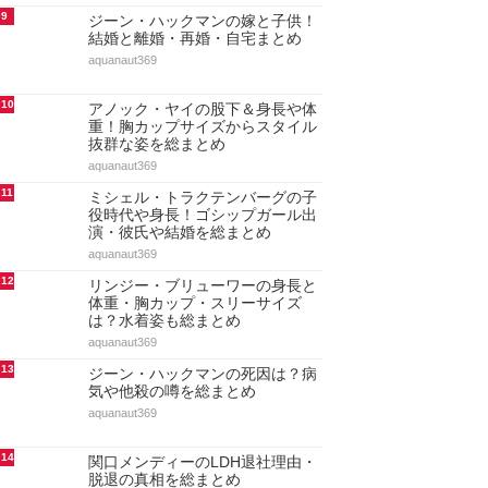
9
ジーン・ハックマンの嫁と子供！
結婚と離婚・再婚・自宅まとめ
aquanaut369
10
アノック・ヤイの股下＆身長や体
重！胸カップサイズからスタイル
抜群な姿を総まとめ
aquanaut369
11
ミシェル・トラクテンバーグの子
役時代や身長！ゴシップガール出
演・彼氏や結婚を総まとめ
aquanaut369
12
リンジー・ブリューワーの身長と
体重・胸カップ・スリーサイズ
は？水着姿も総まとめ
aquanaut369
13
ジーン・ハックマンの死因は？病
気や他殺の噂を総まとめ
aquanaut369
14
関口メンディーのLDH退社理由・
脱退の真相を総まとめ