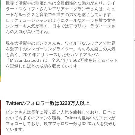
世界で活躍中の歌姫たちは全員個性的な魅力があり、テイ
ラー・スウィフトさんやアリアナ・グランデさんは、キュ
ートなルックスと音楽で全世界の男女を魅了しています。
ロックミュージシャンのようにクールなオーラを放つ女性
シンガーも人気が高く、日本ではアヴリル・ラヴィーンさ
んの人気が高いですね。
現在大活躍中のピンクさんも、ワイルドなルックスで世界
を魅了中のシンガーソングライター。もちろん楽曲の人気
も高く、2001年にリリースしたセカンドアルバム
「Missundaztood」は、全米だけで562万枚を超えるヒット
を記録したほどの成功を収めています。
Twitterのフォロワー数は3220万人以上
ピンクさんは長年に渡り高い人気を維持しており、日本に
おいても多くのファンを獲得。Twitterも世界中のファンが
フォローしており、現在フォロワー数は3220万人を突破し
ています。