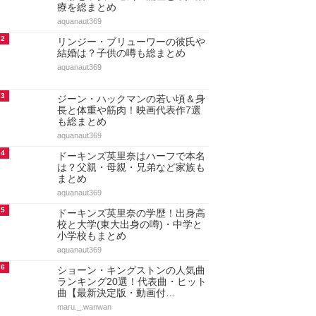
療を総まとめ
aquanaut369
2
リンジー・ブリューワーの彼氏や
結婚は？子供の噂も総まとめ
aquanaut369
3
ジーン・ハックマンの若い頃＆身
長と体重や筋肉！映画代表作7選
も総まとめ
aquanaut369
4
ドーキンズ英里奈はハーフで本名
は？父親・母親・兄弟など家族も
まとめ
aquanaut369
5
ドーキンズ英里奈の学歴！出身高
校と大学(東大出身の噂)・中学と
小学校もまとめ
aquanaut369
6
ショーン・キングストンの人気曲
ランキング20選！代表曲・ヒット
曲【最新決定版・動画付…
maru._.wanwan