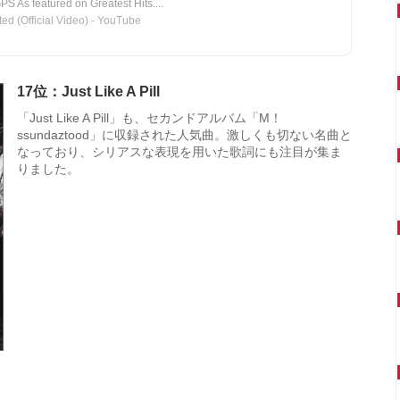
PS As featured on Greatest Hits....
d (Official Video) - YouTube
17位：Just Like A Pill
「Just Like A Pill」も、セカンドアルバム「M！
ssundaztood」に収録された人気曲。激しくも切ない名曲と
なっており、シリアスな表現を用いた歌詞にも注目が集ま
りました。