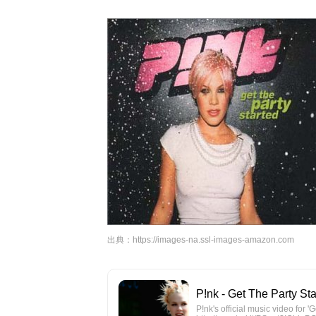
出典：
https://images-na.ssl-images-amazon.com
P!nk - Get The Party Sta
P!nk's official music video for 'G