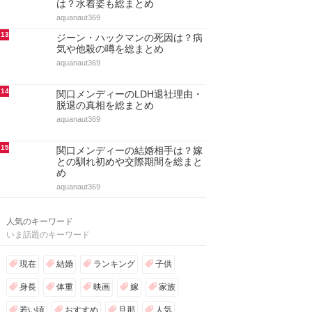
は？水着姿も総まとめ
aquanaut369
13
ジーン・ハックマンの死因は？病
気や他殺の噂を総まとめ
aquanaut369
14
関口メンディーのLDH退社理由・
脱退の真相を総まとめ
aquanaut369
15
関口メンディーの結婚相手は？嫁
との馴れ初めや交際期間を総まと
め
aquanaut369
人気のキーワード
いま話題のキーワード
現在
結婚
ランキング
子供
身長
体重
映画
嫁
家族
若い頃
おすすめ
旦那
人気