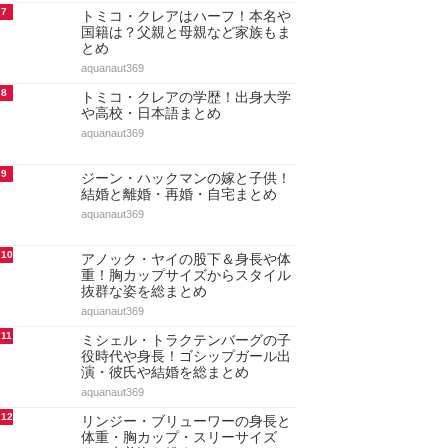
7
トミコ・クレアはハーフ！本名や
国籍は？父親と母親など家族もま
とめ
aquanaut369
8
トミコ・クレアの学歴！出身大学
や高校・日本語まとめ
aquanaut369
9
ジーン・ハックマンの嫁と子供！
結婚と離婚・再婚・自宅まとめ
aquanaut369
10
アノック・ヤイの股下＆身長や体
重！胸カップサイズからスタイル
抜群な姿を総まとめ
aquanaut369
11
ミシェル・トラクテンバーグの子
役時代や身長！ゴシップガール出
演・彼氏や結婚を総まとめ
aquanaut369
12
リンジー・ブリューワーの身長と
体重・胸カップ・スリーサイズ