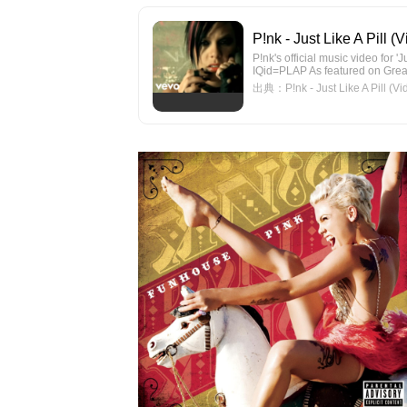
P!nk - Just Like A Pill 
P!nk's official music video for 'Ju
IQid=PLAP As featured on Greate
出典：P!nk - Just Like A Pill (Vi