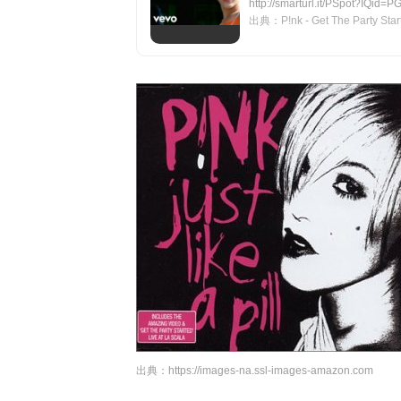
http://smarturl.it/PSpot?IQid=PG
出典：P!nk - Get The Party Starte
出典：
https://images-na.ssl-images-amazon.com