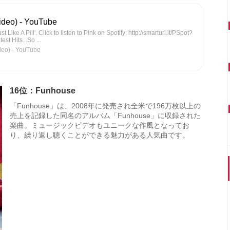
(Video) - YouTube
st Like A Pill'. Click to listen to P!nk on Spotify: http://smarturl.it/PSpot?
st Hits...So ...
deo) - YouTube
16位：Funhouse
「Funhouse」は、2008年に発売され全米で196万枚以上の
売上を記録した同名のアルバム「Funhouse」に収録された
楽曲。ミュージックビデオもユニークな作風となってお
り、繰り返し聴くことができる魅力がある人気曲です。