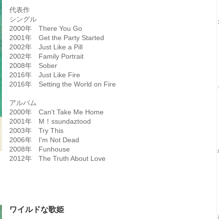
代表作
シングル
2000年 There You Go
2001年 Get the Party Started
2002年 Just Like a Pill
2002年 Family Portrait
2008年 Sober
2016年 Just Like Fire
2016年 Setting the World on Fire
アルバム
2000年 Can't Take Me Home
2001年 M！ssundaztood
2003年 Try This
2006年 I'm Not Dead
2008年 Funhouse
2012年 The Truth About Love
ワイルドな歌姫