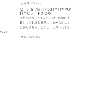
cyann3
/ 377 view
ビヨンセは親日？反日？日本や来
日エピソードまとめ
海外のスターたちの中には、頻繁に来
日してくれる親日家のスターも少なく
はありません。しかし、ビヨンセさん
はあま…
kent.n
/ 219 view