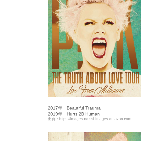
2017年 Beautiful Trauma
2019年 Hurts 2B Human
出典：
https://images-na.ssl-images-amazon.com