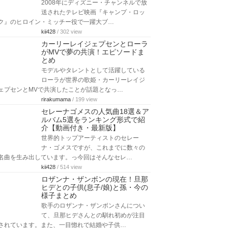
2008年にディズニー・チャンネルで放
送されたテレビ映画『キャンプ・ロッ
ク』のヒロイン・ミッチー役で一躍大ブ…
kii428
/ 302 view
カーリーレイジェプセンとローラ
がMVで夢の共演！エピソードま
とめ
モデルやタレントとして活躍している
ローラが世界の歌姫・カーリーレイジ
ェプセンとMVで共演したことが話題となっ…
rirakumama
/ 199 view
セレーナゴメスの人気曲18選＆ア
ルバム5選をランキング形式で紹
介【動画付き・最新版】
世界的トップアーティストのセレー
ナ・ゴメスですが、これまでに数々の
名曲を生み出しています。っ今回はそんなセレ…
kii428
/ 514 view
ロザンナ・ザンボンの現在！旦那
ヒデとの子供(息子/娘)と孫・今の
様子まとめ
歌手のロザンナ・ザンボンさんについ
て、旦那ヒデさんとの馴れ初めが注目
されています。また、一目惚れで結婚や子供…