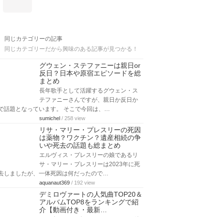
同じカテゴリーの記事
同じカテゴリーだから興味のある記事が見つかる！
グウェン・ステファニーは親日or
反日？日本や原宿エピソードを総
まとめ
長年歌手として活躍するグウェン・ス
テファニーさんですが、親日か反日か
で話題となっています。 そこで今回は、…
sumichel
/ 258 view
リサ・マリー・プレスリーの死因
は薬物？ワクチン？遺産相続の争
いや死去の話題も総まとめ
エルヴィス・プレスリーの娘であるリ
サ・マリー・プレスリーは2023年に死
去しましたが、一体死因は何だったので…
aquanaut369
/ 192 view
デミロヴァートの人気曲TOP20＆
アルバムTOP8をランキングで紹
介【動画付き・最新…