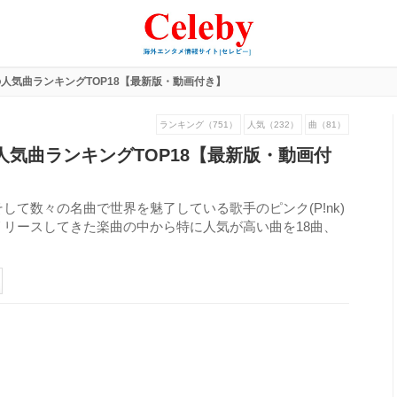
)の人気曲ランキングTOP18【最新版・動画付き】
ランキング（751）
人気（232）
曲（81）
)の人気曲ランキングTOP18【最新版・動画付
て数々の名曲で世界を魅了している歌手のピンク(P!nk)
リースしてきた楽曲の中から特に人気が高い曲を18曲、
258
view