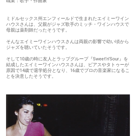
職業：歌手・作曲家
ミドルセックス州エンフィールドで生まれたエイミーワイン
ハウスさんは、父親がジャズ歌手のミッチ・ワインハウスで
母親は薬剤師だったそうです。
そんなエイミーワインハウスさんは両親の影響で幼い頃から
ジャズを聴いていたそうです。
そして10歳の時に友人とラップグループ『Sweet’n’Sour』を
結成したエイミーワインハウスさんは、ピアスやタトゥーが
原因で14歳で退学処分となり、16歳でプロの音楽家になるこ
とを決意したそうです。