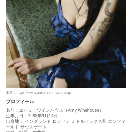
出典：
https://www.universal-music.co.jp
プロフィール
名前：エイミーワインハウス（Amy Winehouse）
生年月日：1983年9月14日
出身地： イングランド ロンドン ミドルセックス州 エンフィ
ールド サウスゲート