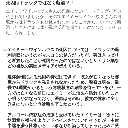
死因はドラッグではなく断酒？！
エイミーワインハウスさんの死因について、ドラッグが有力
視されていましたが、その後エイミーワインハウスさんの自
宅からはドラッグも発見されなかったことから、いきなり断
酒したことにより体が異常反応を起こしたのではないかとも
報じられました。
エイミー・ワインハウスの死因については、ドラッグの過
剰摂取というのがマスコミの見方だったが、実はきっぱり
と断酒したことが死因だったのではないかとザ・サン紙な
どの複数の英国メディアが伝えている。
遺体解剖による死因の特定はできず、彼女が亡くなった部
屋からドラッグも発見されなかったため、警察は現在、最
長で4週間かかるという毒物検査の結果を待っているが、一
方では亡くなる前日にエイミーが主治医を訪れていたこと
が明らかになっており、医師はその時、彼女の健康に全く
異常はないという診断を下したという。
アルコール依存症の治療も受けていたエイミーは、徐々に
飲酒量を減らすようアドバイスされていたそうだが、中途
半端を嫌う性格から、いきなり断酒してしまったために激