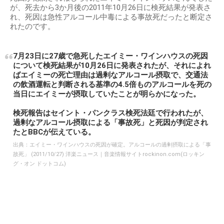
が、死去から3か月後の2011年10月26日に検死結果が発表さ
れ、死因は急性アルコール中毒による事故死だったと断定さ
れたのです。
7月23日に27歳で急死したエイミー・ワインハウスの死因
について検死結果が10月26日に発表されたが、それによれ
ばエイミーの死亡理由は過剰なアルコール摂取で、交通法
の飲酒運転と判断される基準の4.5倍ものアルコールを死の
当日にエイミーが摂取していたことが明らかになった。
検死報告はセイント・パンクラス検死法廷で行われたが、
過剰なアルコール摂取による「事故死」と死因が判定され
たとBBCが伝えている。
出典：
エイミー・ワインハウスの死因が確定。アルコールの過剰摂取による「事
故死」 (2011/10/27) 洋楽ニュース｜音楽情報サイトrockinon.com(ロッキン
グ・オン ドットコム)