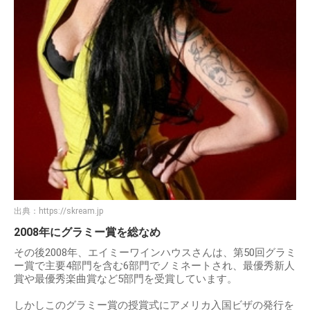
出典：
https://skream.jp
2008年にグラミー賞を総なめ
その後2008年、エイミーワインハウスさんは、第50回グラミ
ー賞で主要4部門を含む6部門でノミネートされ、最優秀新人
賞や最優秀楽曲賞など5部門を受賞しています。
しかしこのグラミー賞の授賞式にアメリカ入国ビザの発行を