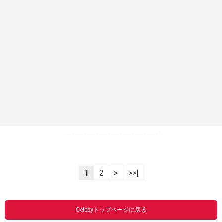
----------------------------------------------------------------
1
2
>
>>|
Celebyトップページに戻る