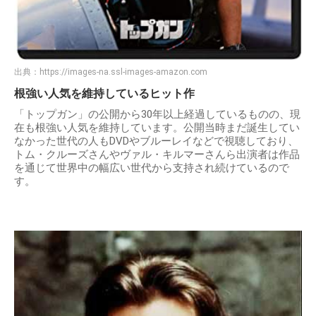
出典：
https://images-na.ssl-images-amazon.com
根強い人気を維持しているヒット作
「トップガン」の公開から30年以上経過しているものの、現
在も根強い人気を維持しています。公開当時まだ誕生してい
なかった世代の人もDVDやブルーレイなどで視聴しており、
トム・クルーズさんやヴァル・キルマーさんら出演者は作品
を通じて世界中の幅広い世代から支持され続けているので
す。