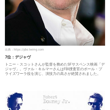
出典：
https://pbs.twimg.com
7位：デジャヴ
トニー・スコットさんが監督を務めたSFサスペンス映画「デ
ジャヴ」。ヴァル・キルマーさんはFBI捜査官のポール・プ
ライズワーラ役を演じ、演技力の高さが絶賛されました。