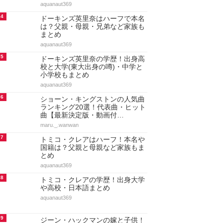
aquanaut369
4
ドーキンズ英里奈はハーフで本名
は？父親・母親・兄弟など家族も
まとめ
aquanaut369
5
ドーキンズ英里奈の学歴！出身高
校と大学(東大出身の噂)・中学と
小学校もまとめ
aquanaut369
6
ショーン・キングストンの人気曲
ランキング20選！代表曲・ヒット
曲【最新決定版・動画付…
maru._.wanwan
7
トミコ・クレアはハーフ！本名や
国籍は？父親と母親など家族もま
とめ
aquanaut369
8
トミコ・クレアの学歴！出身大学
や高校・日本語まとめ
aquanaut369
9
ジーン・ハックマンの嫁と子供！