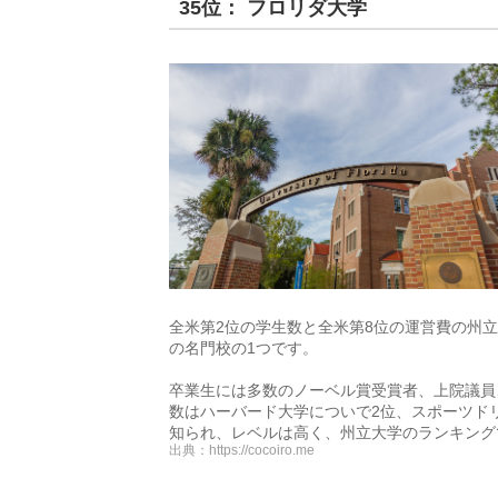
35位： フロリダ大学
全米第2位の学生数と全米第8位の運営費の州立
の名門校の1つです。
卒業生には多数のノーベル賞受賞者、上院議員
数はハーバード大学についで2位、スポーツド
知られ、レベルは高く、州立大学のランキング
出典：
https://cocoiro.me