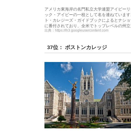
アメリカ東海岸の名門私立大学連盟アイビーリ
ック・アイビーの一校として名を連ねています。
ト・カレジーズ・ガイドブックによるとナショ
に番付されており、全米でトップレベルの州立
出典：
https://lh3.googleusercontent.com
37位： ボストンカレッジ