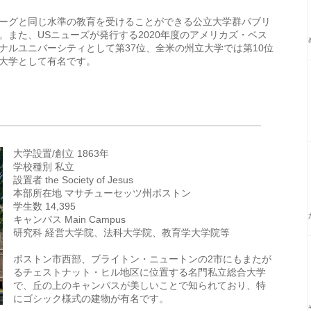
ーグと同じ水準の教育を受けることができる公立大学群パブリ
また、USニューズが発行する2020年度のアメリカズ・ベス
ナルユニバーシティとして第37位、全米の州立大学では第10位
大学として有名です。
大学設置/創立 1863年
学校種別 私立
設置者 the Society of Jesus
本部所在地 マサチューセッツ州ボストン
学生数 14,395
キャンパス Main Campus
研究科 経営大学院、法科大学院、教育学大学院等
ボストン市西部、ブライトン・ニュートンの2市にもまたが
るチェストナット・ヒル地区に位置する名門私立総合大学
で、丘の上のキャンパスが美しいことで知られており、特
にゴシック様式の建物が有名です。