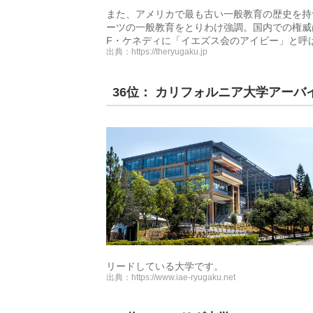
また、アメリカで最も古い一般教育の歴史を持
ーツの一般教育をとりわけ強調。国内での権威
F・ケネディに「イエズス会のアイビー」と呼
出典：
https://theryugaku.jp
36位： カリフォルニア大学アーバ
リードしている大学です。
出典：
https://www.iae-ryugaku.net