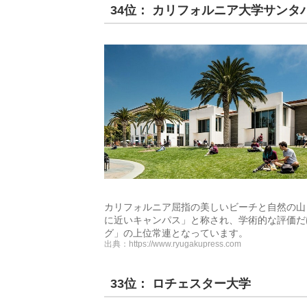
34位： カリフォルニア大学サンタ
カリフォルニア屈指の美しいビーチと自然の山
に近いキャンパス」と称され、学術的な評価だ
グ」の上位常連となっています。
出典：
https://www.ryugakupress.com
33位： ロチェスター大学