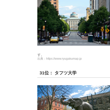
す。
出典：
https://www.ryugakumap.jp
31位： タフツ大学