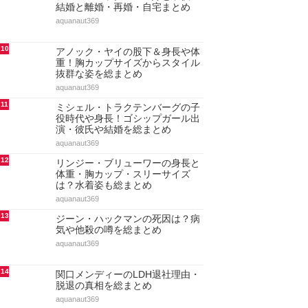
結婚と離婚・再婚・自宅まとめ
aquanaut369
10
アノック・ヤイの股下＆身長や体
重！胸カップサイズからスタイル
抜群な姿を総まとめ
aquanaut369
11
ミシェル・トラクテンバーグの子
役時代や身長！ゴシップガール出
演・彼氏や結婚を総まとめ
aquanaut369
12
リンジー・ブリューワーの身長と
体重・胸カップ・スリーサイズ
は？水着姿も総まとめ
aquanaut369
13
ジーン・ハックマンの死因は？病
気や他殺の噂を総まとめ
aquanaut369
14
関口メンディーのLDH退社理由・
脱退の真相を総まとめ
aquanaut369