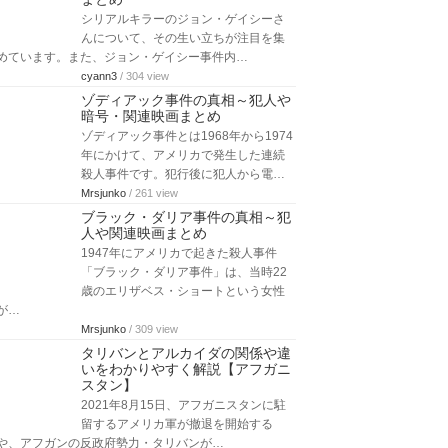
シリアルキラーのジョン・ゲイシーさ
んについて、その生い立ちが注目を集
めています。また、ジョン・ゲイシー事件内…
cyann3
/ 304 view
ゾディアック事件の真相～犯人や
暗号・関連映画まとめ
ゾディアック事件とは1968年から1974
年にかけて、アメリカで発生した連続
殺人事件です。犯行後に犯人から電…
Mrsjunko
/ 261 view
ブラック・ダリア事件の真相～犯
人や関連映画まとめ
1947年にアメリカで起きた殺人事件
「ブラック・ダリア事件」は、当時22
歳のエリザベス・ショートという女性
が…
Mrsjunko
/ 309 view
タリバンとアルカイダの関係や違
いをわかりやすく解説【アフガニ
スタン】
2021年8月15日、アフガニスタンに駐
留するアメリカ軍が撤退を開始する
や、アフガンの反政府勢力・タリバンが…