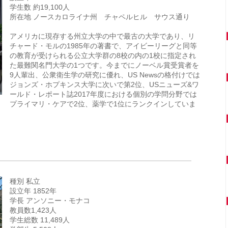
学生数 約19,100人
所在地 ノースカロライナ州 チャペルヒル サウス通り
アメリカに現存する州立大学の中で最古の大学であり、リ
チャード・モルの1985年の著書で、アイビーリーグと同等
の教育が受けられる公立大学群の8校の内の1校に指定され
た最難関名門大学の1つです。今までにノーベル賞受賞者を
9人輩出、公衆衛生学の研究に優れ、US Newsの格付けでは
ジョンズ・ホプキンス大学に次いで第2位、USニューズ&ワ
ールド・レポート誌2017年度における個別の学問分野では
プライマリ・ケアで2位、薬学で1位にランクインしていま
種別 私立
設立年 1852年
学長 アンソニー・モナコ
教員数1,423人
学生総数 11,489人