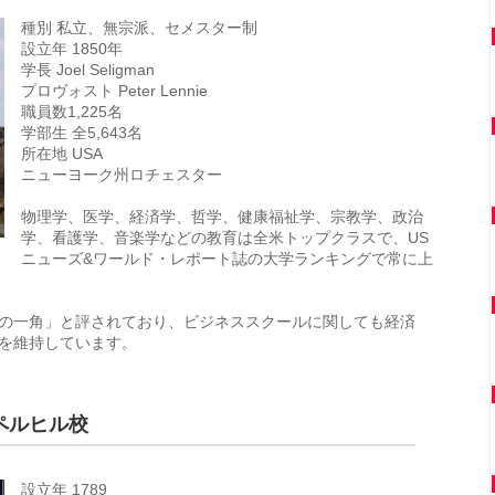
種別 私立、無宗派、セメスター制
設立年 1850年
学長 Joel Seligman
プロヴォスト Peter Lennie
職員数1,225名
学部生 全5,643名
所在地 USA
ニューヨーク州ロチェスター
物理学、医学、経済学、哲学、健康福祉学、宗教学、政治
学、看護学、音楽学などの教育は全米トップクラスで、US
ニューズ&ワールド・レポート誌の大学ランキングで常に上
の一角」と評されており、ビジネススクールに関しても経済
を維持しています。
ペルヒル校
設立年 1789