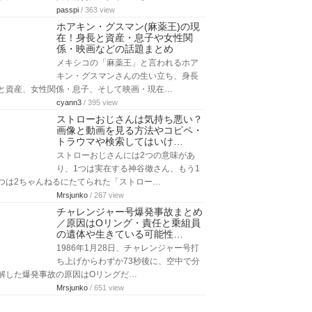
passpi
/ 363 view
ホアキン・グスマン(麻薬王)の現
在！身長と資産・息子や女性関
係・映画などの話題まとめ
メキシコの「麻薬王」と言われるホア
キン・グスマンさんの生い立ち、身長
と資産、女性関係・息子、そして映画・現在…
cyann3
/ 395 view
ストローおじさんは気持ち悪い？
画像と動画を見る方法やコピペ・
トラウマや検索してはいけ…
ストローおじさんには2つの意味があ
り、1つは実在する神谷徹さん、もう1
つは2ちゃんねるにたてられた「ストロー…
Mrsjunko
/ 267 view
チャレンジャー号爆発事故まとめ
／原因はOリング・責任と乗組員
の遺体や生きている可能性…
1986年1月28日、チャレンジャー号打
ち上げからわずか73秒後に、空中で分
解した爆発事故の原因はOリングだ…
Mrsjunko
/ 651 view