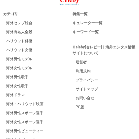
カテゴリ
特集一覧
海外セレブ総合
キュレーター一覧
海外有名人全般
キーワード一覧
ハリウッド俳優
Celeby[セレビー]｜海外エンタメ情報
ハリウッド女優
サイトについて
海外男性モデル
運営者
海外女性モデル
利用規約
海外男性歌手
プライバシー
海外女性歌手
サイトマップ
海外ドラマ
お問い合せ
海外・ハリウッド映画
PC版
海外男性スポーツ選手
海外女性スポーツ選手
海外男性ビューティー