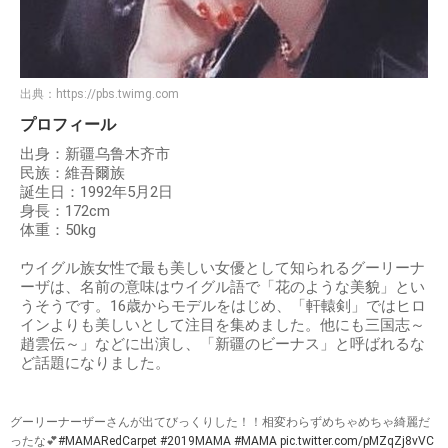
出典：
https://pbs.twimg.com
プロフィール
出身：新疆乌鲁木齐市
民族：維吾爾族
誕生日：1992年5月2日
身長：172cm
体重：50kg
ウイグル族女性で最も美しい女優として知られるグーリーナ
ーザは、名前の意味はウイグル語で「花のような美貌」とい
うそうです。16歳からモデルをはじめ、「軒轅剣」ではヒロ
インよりも美しいとして注目を集めました。他にも三国志～
趙雲伝～」などに出演し、「新疆のビーナス」と呼ばれるな
ど話題になりました。
グーリーナーザーさんが出てびっくりした！！相変わらずめちゃめちゃ綺麗だ
ったな💕
#MAMARedCarpet
#2019MAMA
#MAMA
pic.twitter.com/pMZqZj8vVC