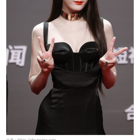
出典：
https://pbs.twimg.com