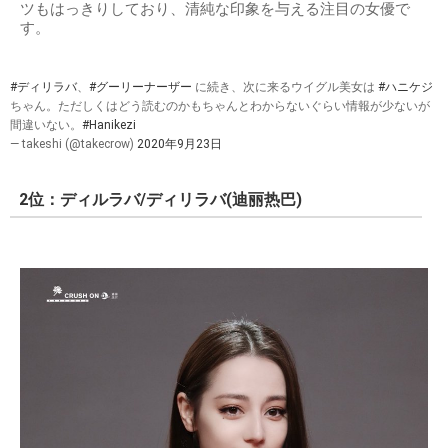
ツもはっきりしており、清純な印象を与える注目の女優で
す。
#ディリラバ
、
#グーリーナーザー
に続き、次に来るウイグル美女は
#ハニケジ
ちゃん。ただしくはどう読むのかもちゃんとわからないぐらい情報が少ないが
間違いない。
#Hanikezi
— takeshi (@takecrow)
2020年9月23日
2位：ディルラバ/ディリラバ(迪丽热巴)