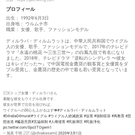
プロフィール
出生： 1992年6月3日
出身地： ウルムチ市
職業： 女優、歌手、ファッションモデル
ディルラバ・ディルムラットは、中華人民共和国でウイグル
人の女優、歌手、ファッションモデルで、2017年のテレビド
ラマ『永遠の桃花 〜三生三世〜』の白鳳九役で有名になり
ました。2018年、テレビドラマ『逆転のシンデレラ 〜彼女
はキレイだった〜』で中国電視金鷹奨の観客賞と女優賞をダ
ブル受賞し、金鷹奨の歴史の中で最も若い受賞となっていま
す。
🇨🇳トップ女優・ディルラバさん
素敵な彼女もウイグル出身です...
彼女が世界で注目を浴びれば、
ウイグルへの関心も上がるはず👁
#ディルラバ・ディルムラット
#DilrabaDilmurat
#ウイグル
#ウイグル人絶滅政策
#迫害
#強制収容
#再教育
#思
想改造
#臓器売買
#言論統制
#人権侵害
#民族弾圧
#民族浄化
pic.twitter.com/0po3TOgwm1
— 旭美 千明 🇯🇵 (@chiakiasami)
2020年3月1日