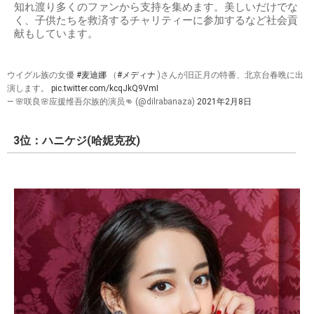
知れ渡り多くのファンから支持を集めます。美しいだけでな
く、子供たちを救済するチャリティーに参加するなど社会貢
献もしています。
ウイグル族の女優
#麦迪娜
（
#メディナ
)さんが旧正月の特番、北京台春晩に出
演します。
pic.twitter.com/kcqJkQ9VmI
— 🌸咲良🌸应援维吾尔族的演员👊 (@dilrabanaza)
2021年2月8日
3位：ハニケジ(哈妮克孜)