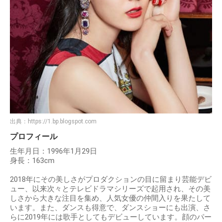
出典：
https://1.bp.blogspot.com
プロフィール
生年月日：1996年1月29日
身長：163cm
2018年にその美しさがプロダクションの目に留まり芸能デビ
ュー、以来次々とテレビドラマシリーズで起用され、その美
しさから大きな注目を集め、人気女優の仲間入りを果たして
います。また、ダンスも得意で、ダンスショーにも出演、さ
らに2019年には歌手としてもデビューしています。顔のパー