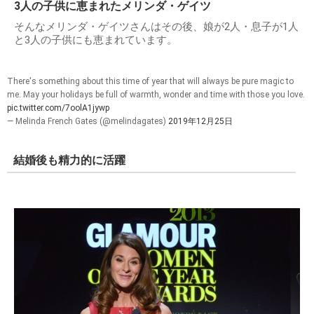
3人の子供に恵まれたメリンダ・ゲイツ
そんなメリンダ・ゲイツさんはその後、娘が2人・息子が1人
と3人の子供にも恵まれています。
There's something about this time of year that will always be pure magic to
me. May your holidays be full of warmth, wonder and time with those you love.
pic.twitter.com/7oolA1jywp
— Melinda French Gates (@melindagates)
2019年12月25日
結婚後も精力的に活躍