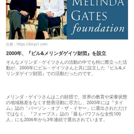
出典：
https://kinyu1.com
2000年、『ビル&メリンダゲイツ財団』を設立
そんなメリンダ・ゲイツさんの活動の中でも特に際立った活
動が、2000年にビル・ゲイツさんと共に設立した『ビル&メ
リンダゲイツ財団』での活動だったのです。
メリンダ・ゲイツさんはこの財団で、世界の教育や栄養状態
の地域格差をなくす慈善活動に尽力し、2005年には『タイ
ム』誌の「パーソン・オブ・ザ・イヤー」に選出されただけ
ではなく、『フォーブス』誌の「最もパワフルな女性100
人」にも2006年から3年連続で選出されています。