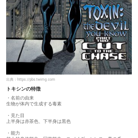
出典：
https://pbs.twimg.com
トキシンの特徴
・名前の由来
生物が体内で生成する毒素
・見た目
上半身は赤茶色、下半身は黒色
・能力