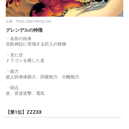
出典：
https://pbs.twimg.com
グレンデルの特徴
・名前の由来
北欧神話に登場する巨人の怪物
・見た目
ドラゴンを模した姿
・能力
超人的身体能力、回復能力、分離能力
・弱点
炎、音波攻撃、電気
【第1位】ZZZXX