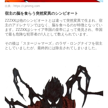
出典：
https://i.pinimg.com
宿主の脳を食らう突然変異のシンビオート
ZZZXXは他のシンビオートとは違って突然変異で生まれ、宿
主のアドレナリンではなく、脳を食べるのが特徴となってい
ます。ZZZXXはシャイア帝国の皇帝によって発見され、帝国
で最も危険な犯罪者の1人として数えられています。
その後は「スタージャマーズ」のラザ・ロングナイフを宿主
としていましたが、最終的には除去されてしまいました。