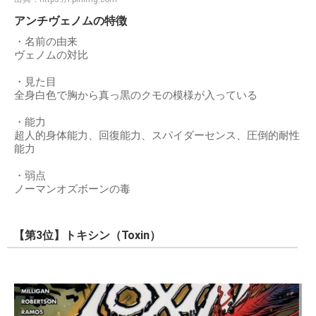
アンチヴェノムの特徴
・名前の由来
ヴェノムの対比
・見た目
全身白色で胸から真っ黒のクモの模様が入っている
・能力
超人的身体能力、回復能力、スパイダーセンス、圧倒的耐性
能力
・弱点
ノーマンオズボーンの毒
【第3位】トキシン（Toxin）