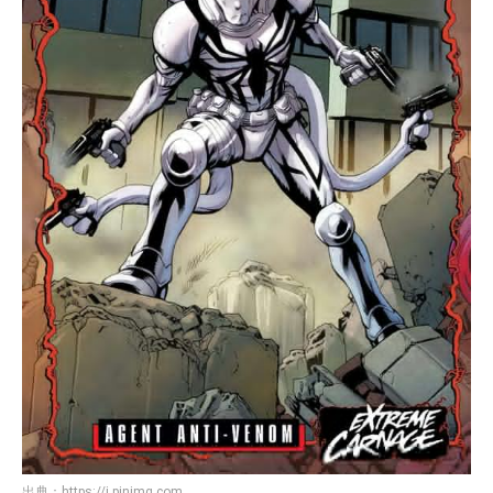
出典：
https://i.pinimg.com