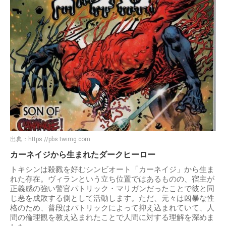
出典：
https://pbs.twimg.com
カーネイジから生まれたダークヒーロー
トキシンは殺戮を好むシンビオート「カーネイジ」から生ま
れた存在。ヴィランという立ち位置ではあるものの、宿主が
正義感の強い警官パトリック・マリガンだったことで彼と同
じ悪を成敗する側として活動します。ただ、元々は凶暴な性
格のため、普段はパトリックによって抑え込まれていて、人
間の倫理観を教え込まれたことで人間に対する理解を深めま