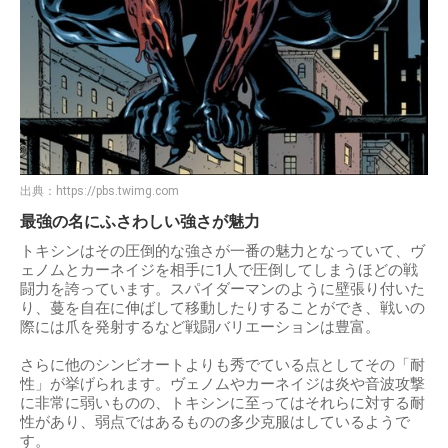
出典：
https://pbs.twimg.com
最強の名にふさわしい強さが魅力
トキシンはその圧倒的な強さが一番の魅力となっていて、ヴ
ェノムとカーネイジを相手に1人で圧倒してしまうほどの戦
闘力を誇っています。スパイダーマンのように壁張り付いた
り、蔓を自在に伸ばして移動したりすることができ、戦いの
際には爪を発射するなど戦闘バリエーションは豊富。
さらに他のシンビオートよりも秀でている点としてその「耐
性」が挙げられます。ヴェノムやカーネイジは炎や音波攻撃
に非常に弱いものの、トキシンに至ってはそれらに対する耐
性があり、弱点ではあるものの多少克服はしているようで
す。