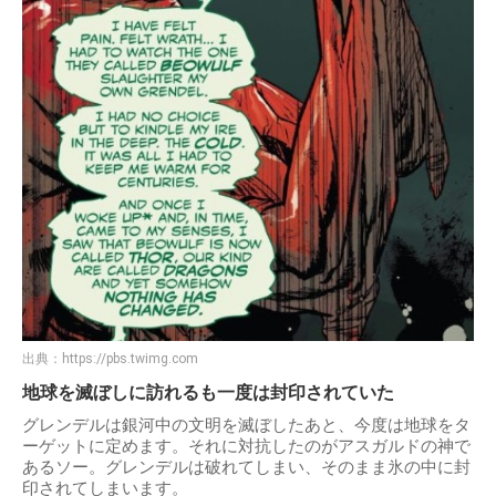
出典：
https://pbs.twimg.com
地球を滅ぼしに訪れるも一度は封印されていた
グレンデルは銀河中の文明を滅ぼしたあと、今度は地球をタ
ーゲットに定めます。それに対抗したのがアスガルドの神で
あるソー。グレンデルは破れてしまい、そのまま氷の中に封
印されてしまいます。