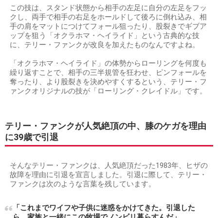
この技は、スタンド状態から相手の左足に自分の左足をフッ
クし、両手で相手の右足をホールドして後ろに倒れ込み、相
手の肩をマットにつけてフォール狙ったり、股裂きでギブア
ップを狙う「オクラホマ・ヘイライド」という古典的な技
に、テリー・ファンクが改良を加えたものなんですよね。
「オクラホマ・ヘイライド」の体勢からローリングを何度も
繰り返すことで、相手の三半規管を狂わせ、ピンフォールを
奪ったり、より股裂きを決めやすくするという、テリー・フ
ァンクオリジナルの技が「ローリング・クレイドル」です。
テリー・ファンクが人気絶頂の中、膝のケガを理由
に39歳で引退
そんなテリー・ファンクは、人気絶頂だった1983年、ヒザの
故障を理由に引退を宣言しました。引退に際して、テリー・
ファンクは次のような言葉を残しています。
「これまでワイフや子供に迷惑をかけてきた。引退した
ら、家族と一緒にこの牧場でノンビリ暮らすんだ」