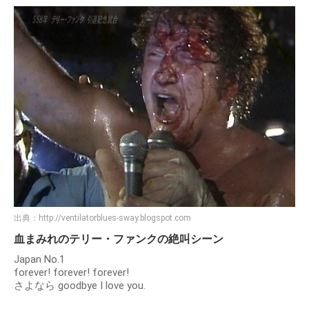
出典：
http://ventilatorblues-sway.blogspot.com
血まみれのテリー・ファンクの絶叫シーン
Japan No.1
forever! forever! forever!
さよなら goodbye I love you.