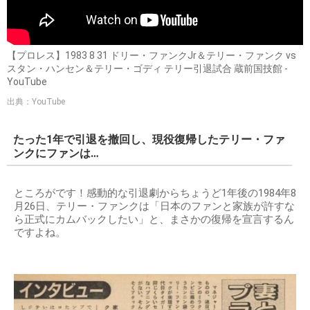
【プロレス】1983 8 31 ドリー・ファンクJr＆テリー・ファンク vs
スタン・ハンセン＆テリー・ゴディ テリー引退試合 蔵前国技館 -
YouTube
出典：YouTube
たった1年で引退を撤回し、現役復帰したテリー・ファ
ンクにファンは…
ところがです！感動的な引退劇からちょうど1年後の1984年8
月26日、テリー・ファンクは「日本のファンと家族が許すな
ら正式にカムバックしたい」と、まさかの復帰を宣言するん
ですよね。