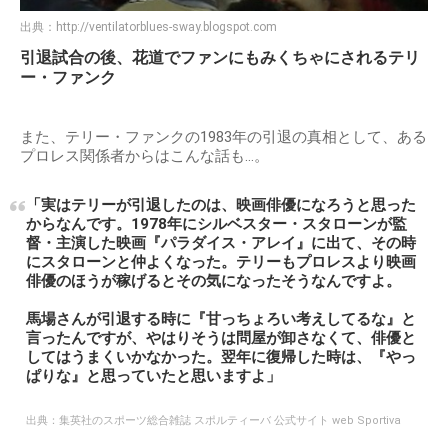
出典：
http://ventilatorblues-sway.blogspot.com
引退試合の後、花道でファンにもみくちゃにされるテリ
ー・ファンク
また、テリー・ファンクの1983年の引退の真相として、ある
プロレス関係者からはこんな話も…。
「実はテリーが引退したのは、映画俳優になろうと思った
からなんです。1978年にシルベスター・スタローンが監
督・主演した映画『パラダイス・アレイ』に出て、その時
にスタローンと仲よくなった。テリーもプロレスより映画
俳優のほうが稼げるとその気になったそうなんですよ。
馬場さんが引退する時に『甘っちょろい考えしてるな』と
言ったんですが、やはりそうは問屋が卸さなくて、俳優と
してはうまくいかなかった。翌年に復帰した時は、『やっ
ぱりな』と思っていたと思いますよ」
出典：
集英社のスポーツ総合雑誌 スポルティーバ 公式サイト web Sportiva