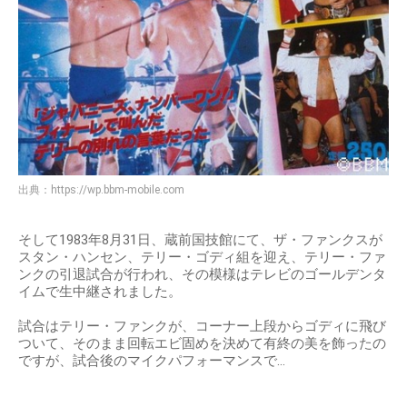
出典：
https://wp.bbm-mobile.com
そして1983年8月31日、蔵前国技館にて、ザ・ファンクスが
スタン・ハンセン、テリー・ゴディ組を迎え、テリー・ファ
ンクの引退試合が行われ、その模様はテレビのゴールデンタ
イムで生中継されました。
試合はテリー・ファンクが、コーナー上段からゴディに飛び
ついて、そのまま回転エビ固めを決めて有終の美を飾ったの
ですが、試合後のマイクパフォーマンスで…