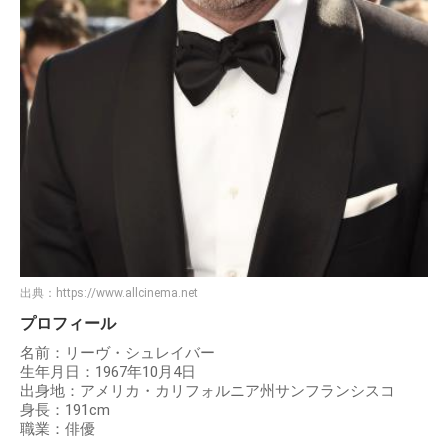
出典：
https://www.allcinema.net
プロフィール
名前：リーヴ・シュレイバー
生年月日：1967年10月4日
出身地：アメリカ・カリフォルニア州サンフランシスコ
身長：191cm
職業：俳優