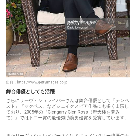
出典：
https://www.gettyimages.co.jp
舞台俳優としても活躍
さらにリーヴ・シュレイバーさんは舞台俳優として『テンペ
スト』『マクベス』などシェイクスピア作品にも多く出演し
ており、2005年の『Glengarry Glen Ross（摩天楼を夢み
て）』ではトニー賞の最優秀助演男優賞を受賞しています。
またリーヴ・シュレイバーさんはドキュメンタリー映画のナ