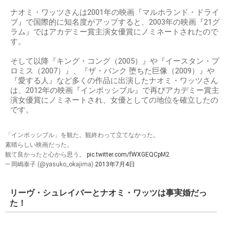
ナオミ・ワッツさんは2001年の映画『マルホランド・ドライ
ブ』で国際的に知名度がアップすると、2003年の映画『21グ
ラム』ではアカデミー賞主演女優賞にノミネートされたので
す。
そして以降『キング・コング（2005）』や『イースタン・プ
ロミス（2007）』、『ザ・バンク 堕ちた巨像（2009）』や
『愛する人』など多くの作品に出演したナオミ・ワッツさん
は、2012年の映画『インポッシブル』で再びアカデミー賞主
演女優賞にノミネートされ、女優としての地位を確立したの
です。
「インポッシブル」を観た。観終わって立てなかった。
素晴らしい映画だった。
観て良かったと心から思う。
pic.twitter.com/fWXGEQCpM2
— 岡嶋泰子 (@yasuko_okajima)
2013年7月4日
リーヴ・シュレイバーとナオミ・ワッツは事実婚だっ
た！