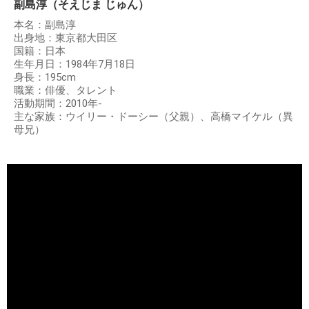
副島淳（そえじま じゅん）
本名：副島淳
出身地：東京都大田区
国籍：日本
生年月日：1984年7月18日
身長：195cm
職業：俳優、タレント
活動期間：2010年-
主な家族：ウイリー・ドーシー（父親）、高橋マイケル（異
母兄）