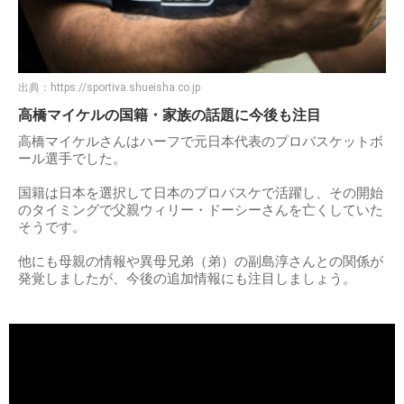
出典：
https://sportiva.shueisha.co.jp
高橋マイケルの国籍・家族の話題に今後も注目
高橋マイケルさんはハーフで元日本代表のプロバスケットボ
ール選手でした。
国籍は日本を選択して日本のプロバスケで活躍し、その開始
のタイミングで父親ウィリー・ドーシーさんを亡くしていた
そうです。
他にも母親の情報や異母兄弟（弟）の副島淳さんとの関係が
発覚しましたが、今後の追加情報にも注目しましょう。