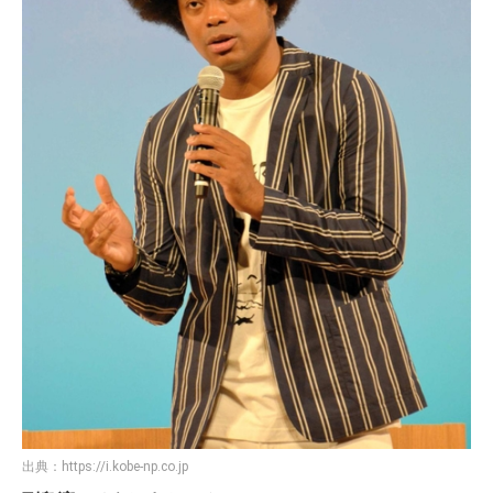
出典：
https://i.kobe-np.co.jp