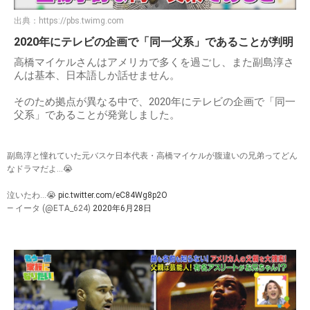
出典：
https://pbs.twimg.com
2020年にテレビの企画で「同一父系」であることが判明
高橋マイケルさんはアメリカで多くを過ごし、また副島淳さ
んは基本、日本語しか話せません。
そのため拠点が異なる中で、2020年にテレビの企画で「同一
父系」であることが発覚しました。
副島淳と憧れていた元バスケ日本代表・高橋マイケルが腹違いの兄弟ってどん
なドラマだよ…😭
泣いたわ…😭
pic.twitter.com/eC84Wg8p2O
— イータ (@ETA_624)
2020年6月28日