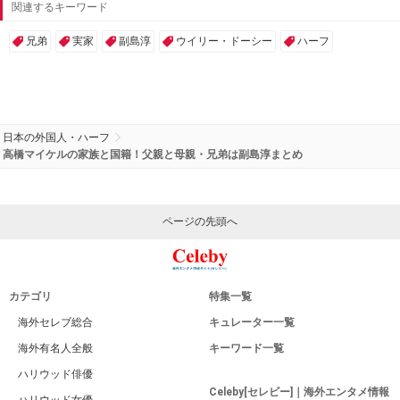
関連するキーワード
兄弟
実家
副島淳
ウイリー・ドーシー
ハーフ
日本の外国人・ハーフ
高橋マイケルの家族と国籍！父親と母親・兄弟は副島淳まとめ
ページの先頭へ
カテゴリ
特集一覧
海外セレブ総合
キュレーター一覧
海外有名人全般
キーワード一覧
ハリウッド俳優
Celeby[セレビー]｜海外エンタメ情報
ハリウッド女優