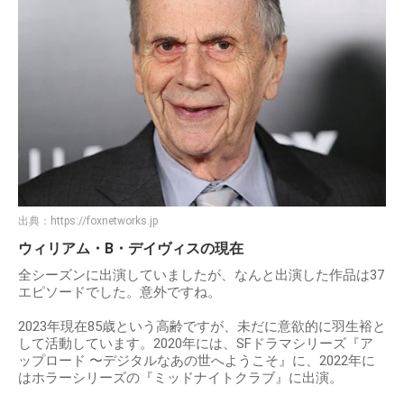
出典：
https://foxnetworks.jp
ウィリアム・B・デイヴィスの現在
全シーズンに出演していましたが、なんと出演した作品は37
エピソードでした。意外ですね。
2023年現在85歳という高齢ですが、未だに意欲的に羽生裕と
して活動しています。2020年には、SFドラマシリーズ『ア
ップロード 〜デジタルなあの世へようこそ』に、2022年に
はホラーシリーズの『ミッドナイトクラブ』に出演。