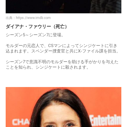
出典：
https://www.imdb.com
ダイアナ・ファウリー（死亡）
シーズン5～シーズン7に登場。
モルダーの元恋人で、CSマンによってシンジケートに引き
込まれます。スペンダー捜査官と共にX-ファイル課を担当。
シーズン7で意識不明のモルダーを助ける手がかりを与えた
ことを知られ、シンジケートに殺されます。