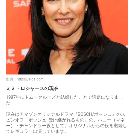
出典：
https://eiga.com
ミミ・ロジャースの現在
1987年にトム・クルーズと結婚したことで話題になりまし
た。
現在はアマゾンオリジナルドラマ『BOSCH/ボッシュ』のス
ピンオフ『ボッシュ: 受け継がれるもの』の、ハニー（マネ
ー）・チャンドラー役として、オリジナルからの役を継続し
てレギュラー出演しています。