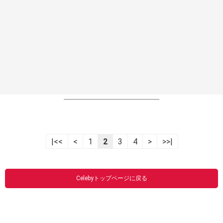
----------------------------------------------------------------
|<<
<
1
2
3
4
>
>>|
Celebyトップページに戻る