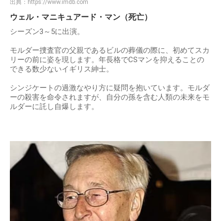
出典：
https://www.imdb.com
ウェル・マニキュアード・マン（死亡）
シーズン3～5に出演。
モルダー捜査官の父親であるビルの葬儀の際に、初めてスカ
リーの前に姿を現します。年長格でCSマンを抑えることの
できる数少ないイギリス紳士。
シンジケートの過激なやり方に疑問を抱いています。モルダ
ーの殺害を命令されますが、自分の孫を含む人類の未来をモ
ルダーに託し自爆します。