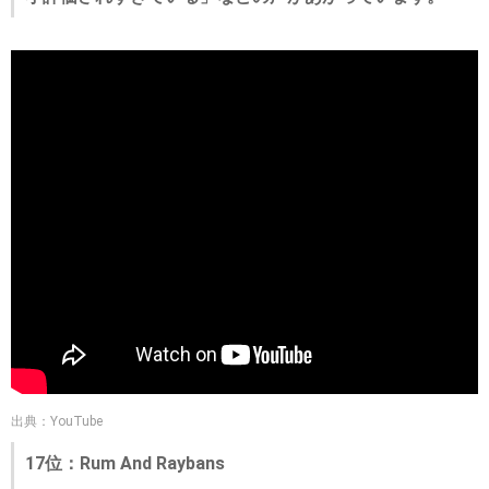
出典：YouTube
17位：Rum And Raybans