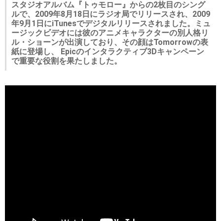
スタジオアルバム『トゥモロー』からの2枚目のシング
ルで、2009年8月18日にラジオ局でリリースされ、2009
年9月1日にiTunesでデジタルリリースされました。ミュ
ージックビデオには彼のアニメキャラクターの別人格リ
ル・ショーンが出演しており、その顔はTomorrowの表
紙に登場し、 Epicのインタラクティブ3Dキャンペーン
で重要な役割を果たしました。