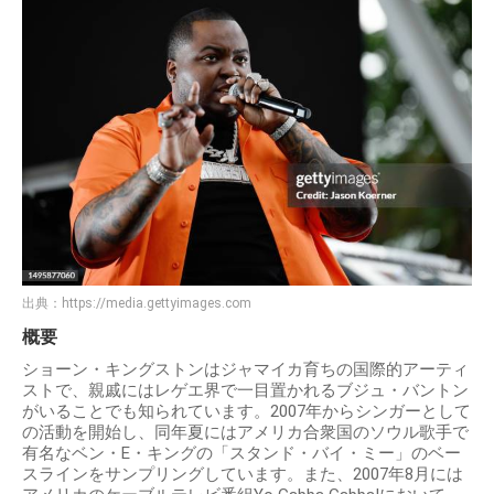
出典：
https://media.gettyimages.com
概要
ショーン・キングストンはジャマイカ育ちの国際的アーティ
ストで、親戚にはレゲエ界で一目置かれるブジュ・バントン
がいることでも知られています。2007年からシンガーとして
の活動を開始し、同年夏にはアメリカ合衆国のソウル歌手で
有名なベン・E・キングの「スタンド・バイ・ミー」のベー
スラインをサンプリングしています。また、2007年8月には