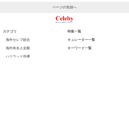
ページの先頭へ
カテゴリ
特集一覧
海外セレブ総合
キュレーター一覧
海外有名人全般
キーワード一覧
ハリウッド俳優
Celeby[セレビー]｜海外エンタメ情報
ハリウッド女優
サイトについて
海外男性モデル
運営者
海外女性モデル
利用規約
海外男性歌手
プライバシー
海外女性歌手
サイトマップ
海外ドラマ
お問い合せ
海外・ハリウッド映画
PC版
海外男性スポーツ選手