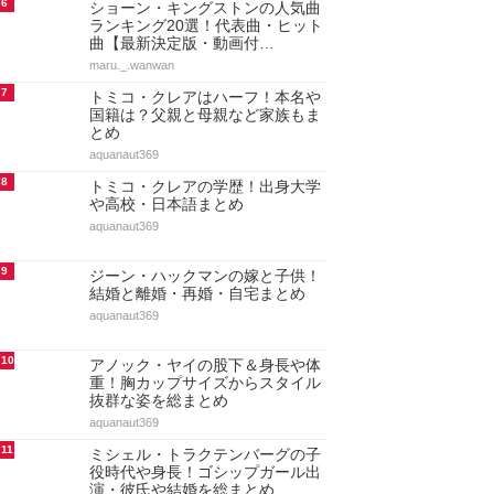
6
ショーン・キングストンの人気曲
ランキング20選！代表曲・ヒット
曲【最新決定版・動画付…
maru._.wanwan
7
トミコ・クレアはハーフ！本名や
国籍は？父親と母親など家族もま
とめ
aquanaut369
8
トミコ・クレアの学歴！出身大学
や高校・日本語まとめ
aquanaut369
9
ジーン・ハックマンの嫁と子供！
結婚と離婚・再婚・自宅まとめ
aquanaut369
10
アノック・ヤイの股下＆身長や体
重！胸カップサイズからスタイル
抜群な姿を総まとめ
aquanaut369
11
ミシェル・トラクテンバーグの子
役時代や身長！ゴシップガール出
演・彼氏や結婚を総まとめ