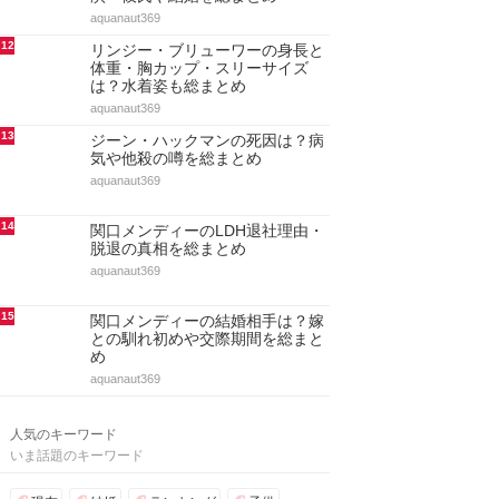
aquanaut369
12
リンジー・ブリューワーの身長と
体重・胸カップ・スリーサイズ
は？水着姿も総まとめ
aquanaut369
13
ジーン・ハックマンの死因は？病
気や他殺の噂を総まとめ
aquanaut369
14
関口メンディーのLDH退社理由・
脱退の真相を総まとめ
aquanaut369
15
関口メンディーの結婚相手は？嫁
との馴れ初めや交際期間を総まと
め
aquanaut369
人気のキーワード
いま話題のキーワード