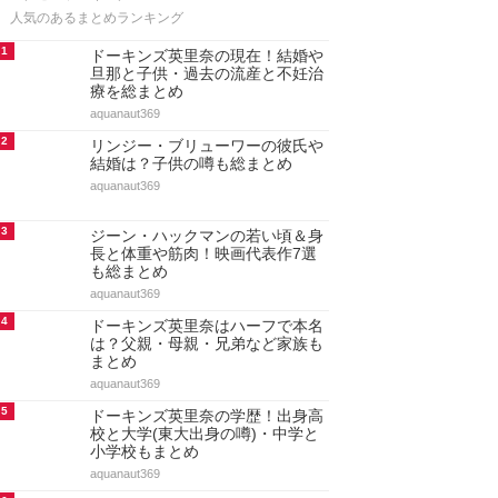
人気のあるまとめランキング
1
ドーキンズ英里奈の現在！結婚や
旦那と子供・過去の流産と不妊治
療を総まとめ
aquanaut369
2
リンジー・ブリューワーの彼氏や
結婚は？子供の噂も総まとめ
aquanaut369
3
ジーン・ハックマンの若い頃＆身
長と体重や筋肉！映画代表作7選
も総まとめ
aquanaut369
4
ドーキンズ英里奈はハーフで本名
は？父親・母親・兄弟など家族も
まとめ
aquanaut369
5
ドーキンズ英里奈の学歴！出身高
校と大学(東大出身の噂)・中学と
小学校もまとめ
aquanaut369