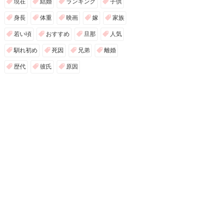
現在
結婚
ランキング
子供
身長
体重
映画
嫁
家族
若い頃
おすすめ
旦那
人気
馴れ初め
死因
兄弟
離婚
歴代
彼氏
原因