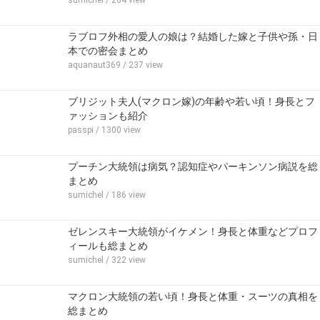
sumichel
/ 264 view
ラブロフ外相の愛人の娘は？結婚した嫁と子供や孫・日
本での密会まとめ
aquanaut369
/ 237 view
ブリジット夫人(マクロン嫁)の年齢や若い頃！身長とフ
ァッションも紹介
passpi
/ 1300 view
プーチン大統領は病気？認知症やパーキンソン病説を総
まとめ
sumichel
/ 186 view
ゼレンスキー大統領がイケメン！身長と体重などプロフ
ィールも総まとめ
sumichel
/ 322 view
マクロン大統領の若い頃！身長と体重・スーツの真相を
総まとめ