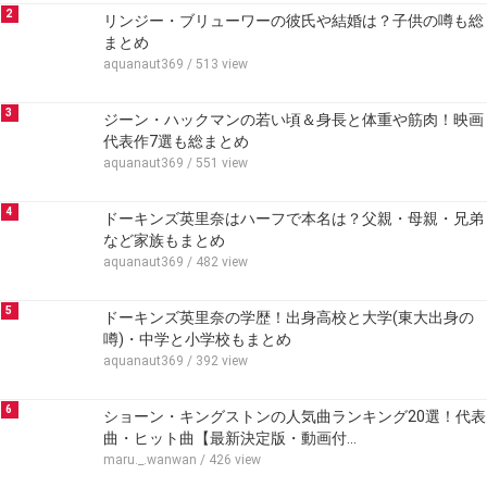
2
リンジー・ブリューワーの彼氏や結婚は？子供の噂も総
まとめ
aquanaut369
/ 513 view
3
ジーン・ハックマンの若い頃＆身長と体重や筋肉！映画
代表作7選も総まとめ
aquanaut369
/ 551 view
4
ドーキンズ英里奈はハーフで本名は？父親・母親・兄弟
など家族もまとめ
aquanaut369
/ 482 view
5
ドーキンズ英里奈の学歴！出身高校と大学(東大出身の
噂)・中学と小学校もまとめ
aquanaut369
/ 392 view
6
ショーン・キングストンの人気曲ランキング20選！代表
曲・ヒット曲【最新決定版・動画付…
maru._.wanwan
/ 426 view