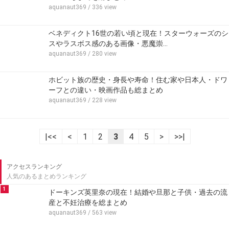
aquanaut369
/ 336 view
ベネディクト16世の若い頃と現在！スターウォーズのシ
スやラスボス感のある画像・悪魔崇…
aquanaut369
/ 280 view
ホビット族の歴史・身長や寿命！住む家や日本人・ドワ
ーフとの違い・映画作品も総まとめ
aquanaut369
/ 228 view
|<<
<
1
2
3
4
5
>
>>|
アクセスランキング
人気のあるまとめランキング
1
ドーキンズ英里奈の現在！結婚や旦那と子供・過去の流
産と不妊治療を総まとめ
aquanaut369
/ 563 view