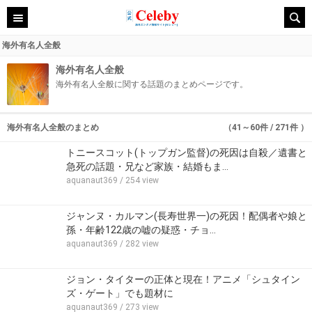
海外有名人全般
海外有名人全般
海外有名人全般に関する話題のまとめページです。
海外有名人全般のまとめ
（41～60件 / 271件 ）
トニースコット(トップガン監督)の死因は自殺／遺書と
急死の話題・兄など家族・結婚もま…
aquanaut369
/ 254 view
ジャンヌ・カルマン(長寿世界一)の死因！配偶者や娘と
孫・年齢122歳の嘘の疑惑・チョ…
aquanaut369
/ 282 view
ジョン・タイターの正体と現在！アニメ「シュタイン
ズ・ゲート」でも題材に
aquanaut369
/ 273 view