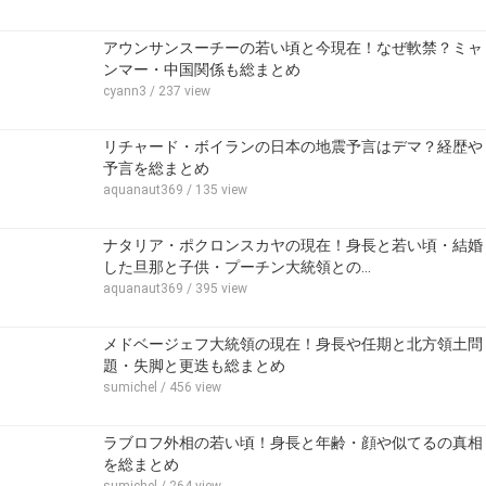
アウンサンスーチーの若い頃と今現在！なぜ軟禁？ミャ
ンマー・中国関係も総まとめ
cyann3
/ 237 view
リチャード・ボイランの日本の地震予言はデマ？経歴や
予言を総まとめ
aquanaut369
/ 135 view
ナタリア・ポクロンスカヤの現在！身長と若い頃・結婚
した旦那と子供・プーチン大統領との…
aquanaut369
/ 395 view
メドベージェフ大統領の現在！身長や任期と北方領土問
題・失脚と更迭も総まとめ
sumichel
/ 456 view
ラブロフ外相の若い頃！身長と年齢・顔や似てるの真相
を総まとめ