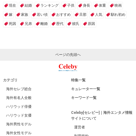
現在
結婚
ランキング
子供
身長
体重
映画
嫁
家族
若い頃
おすすめ
旦那
人気
馴れ初め
死因
兄弟
離婚
歴代
彼氏
原因
ページの先頭へ
カテゴリ
特集一覧
海外セレブ総合
キュレーター一覧
海外有名人全般
キーワード一覧
ハリウッド俳優
Celeby[セレビー]｜海外エンタメ情報
ハリウッド女優
サイトについて
海外男性モデル
運営者
海外女性モデル