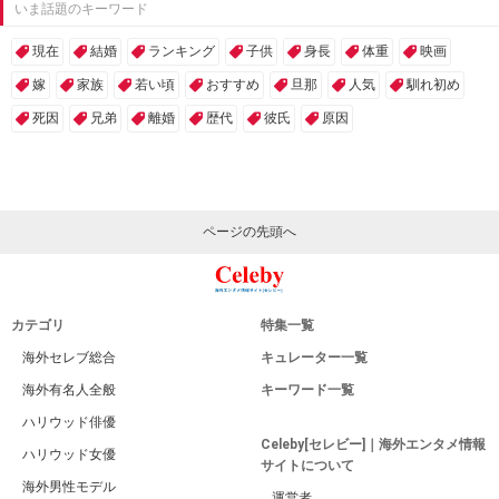
いま話題のキーワード
現在
結婚
ランキング
子供
身長
体重
映画
嫁
家族
若い頃
おすすめ
旦那
人気
馴れ初め
死因
兄弟
離婚
歴代
彼氏
原因
ページの先頭へ
カテゴリ
特集一覧
海外セレブ総合
キュレーター一覧
海外有名人全般
キーワード一覧
ハリウッド俳優
Celeby[セレビー]｜海外エンタメ情報
ハリウッド女優
サイトについて
海外男性モデル
運営者