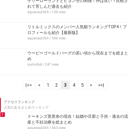
ケリーローランドとビヨンセの関係！仲は良い？比較さ
れて苦しんだ過去も紹介
aquanaut369
/ 138 view
リトルミックスのメンバー人気順ランキングTOP4！プ
ロフィールも紹介【最新版】
aquanaut369
/ 596 view
ウーピーゴールドバーグの若い頃から現在までを総まと
め
sumichel
/ 247 view
|<<
<
1
2
3
4
5
>
>>|
アクセスランキング
人気のあるまとめランキング
1
ドーキンズ英里奈の現在！結婚や旦那と子供・過去の流
産と不妊治療を総まとめ
aquanaut369
/ 563 view