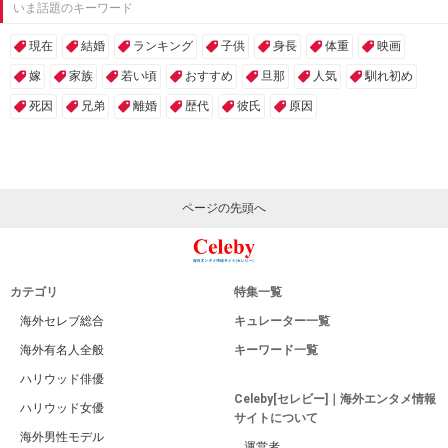
いま話題のキーワード
現在
結婚
ランキング
子供
身長
体重
映画
嫁
家族
若い頃
おすすめ
旦那
人気
馴れ初め
死因
兄弟
離婚
歴代
彼氏
原因
ページの先頭へ
カテゴリ
特集一覧
海外セレブ総合
キュレーター一覧
海外有名人全般
キーワード一覧
ハリウッド俳優
Celeby[セレビー]｜海外エンタメ情報
ハリウッド女優
サイトについて
海外男性モデル
運営者