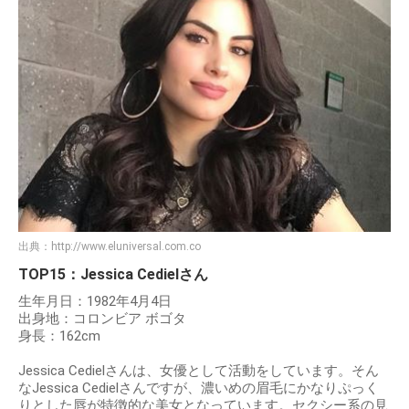
出典：
http://www.eluniversal.com.co
TOP15：Jessica Cedielさん
生年月日：1982年4月4日
出身地：コロンビア ボゴタ
身長：162cm
Jessica Cedielさんは、女優として活動をしています。そん
なJessica Cedielさんですが、濃いめの眉毛にかなりぷっく
りとした唇が特徴的な美女となっています。セクシー系の見