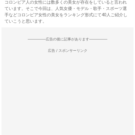
コロンビア人の女性には数多くの美女が存在をしていると言われ
ています。そこで今回は、人気女優・モデル・歌手・スポーツ選
手などコロンビア女性の美女をランキング形式にて40人ご紹介し
ていこうと思います。
--------------------広告の後に記事があります--------------------
広告 / スポンサーリンク