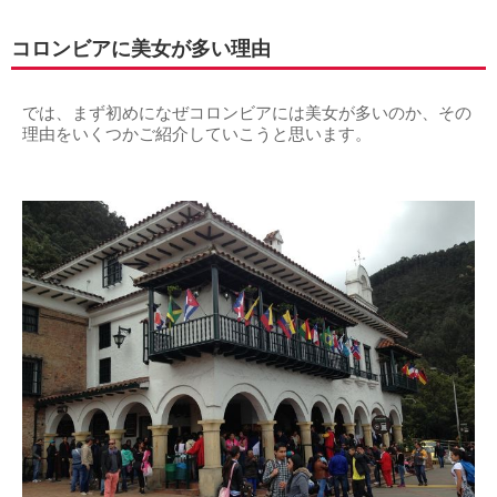
コロンビアに美女が多い理由
では、まず初めになぜコロンビアには美女が多いのか、その
理由をいくつかご紹介していこうと思います。