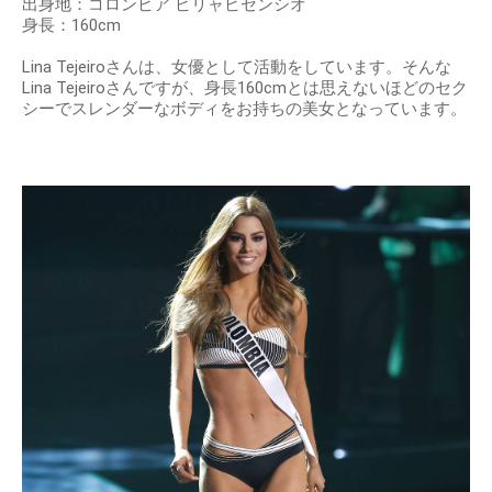
出身地：コロンビア ビリャビセンシオ
身長：160cm
Lina Tejeiroさんは、女優として活動をしています。そんな
Lina Tejeiroさんですが、身長160cmとは思えないほどのセク
シーでスレンダーなボディをお持ちの美女となっています。