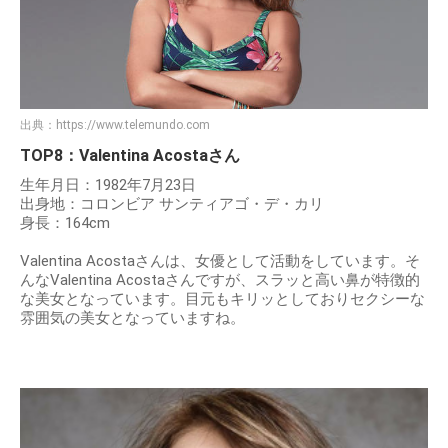
出典：
https://www.telemundo.com
TOP8：Valentina Acostaさん
生年月日：1982年7月23日
出身地：コロンビア サンティアゴ・デ・カリ
身長：164cm
Valentina Acostaさんは、女優として活動をしています。そ
んなValentina Acostaさんですが、スラッと高い鼻が特徴的
な美女となっています。目元もキリッとしておりセクシーな
雰囲気の美女となっていますね。