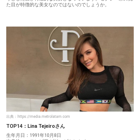
た目が特徴的な美女なのではないのでしょうか。
出典：
https://media.metrolatam.com
TOP14：Lina Tejeiroさん
生年月日：1991年10月8日