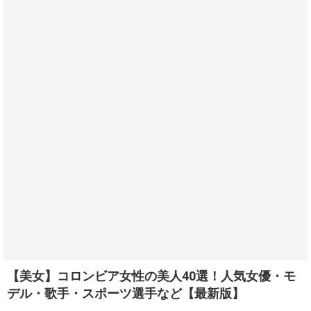
【美女】コロンビア女性の美人40選！人気女優・モ
デル・歌手・スポーツ選手など【最新版】