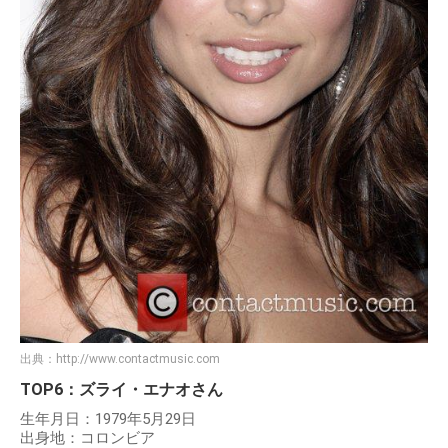
出典：
http://www.contactmusic.com
TOP6：ズライ・エナオさん
生年月日：1979年5月29日
出身地：コロンビア