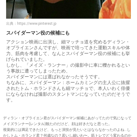
出典：
https://www.pinterest.jp
スパイダーマン役の候補にも
アクション映画に出演し、細マッチョ道を究めるディラン・
オブライエンさんですが、映画で培ってきた運動スキルや体
力、筋肉を考慮して、なんとスパイダーマン役の候補にも挙
げられていました。
しかし、「メイズ・ランナー」の撮影中に車に轢かれるとい
う事故に遭ってしまったため、
スパイダーマンには選ばれなかったそうです。
ちなみに、スパイダーマン：ホームカミングの主人公に抜擢
されたトム・ホランドさんも細マッチョで、本人いわく俳優
にならなければ撮影のスタントマンになっていたのだそうで
す。
ディラン・オブライエン君がスパイダーマン候補にあがってたので気になって
メイズランナー(レンタル)観たのだけど、顔は好きだなと思った。
視覚的には満足できたけど、もっと演技が見たいとはならなかったのよね…し
かしトム・ホランド君？何歳なの？若いし細いわ〜。筋トレでどう変わるのか