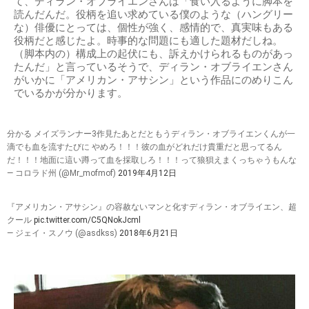
て、ディラン・オブライエンさんは「食い入るように脚本を
読んだんだ。役柄を追い求めている僕のような（ハングリー
な）俳優にとっては、個性が強く、感情的で、真実味もある
役柄だと感じたよ。時事的な問題にも適した題材だしね。
（脚本内の）構成上の起伏にも、訴えかけられるものがあっ
たんだ」と言っているそうで、ディラン・オブライエンさん
がいかに「アメリカン・アサシン」という作品にのめりこん
でいるかが分かります。
分かる メイズランナー3作見たあとだともうディラン・オブライエンくんが一
滴でも血を流すたびに やめろ！！！彼の血がどれだけ貴重だと思ってるん
だ！！！地面に這い蹲って血を採取しろ！！！って狼狽えまくっちゃうもんな
— コロラド州 (@Mr_mofmof)
2019年4月12日
『アメリカン・アサシン』の容赦ないマンと化すディラン・オブライエン、超
クール
pic.twitter.com/C5QNokJcml
— ジェイ・スノウ (@asdkss)
2018年6月21日