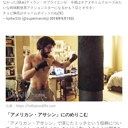
なかった(😅🙏)ディラン・オブライエンが、今後はキアヌやトムクルーズみた
いな肉体酷使系アクションスターになるかも？😉とオモタ✨
チョビ胸毛がチャームポイントのね(笑)
— kyrkw326 (@supermansky)
2018年9月19日
出典：
https://hollywoodlife.com
「アメリカン・アサシン」にのめりこむ
「アメリカン・アサシン」で演じたミッチという役柄につい