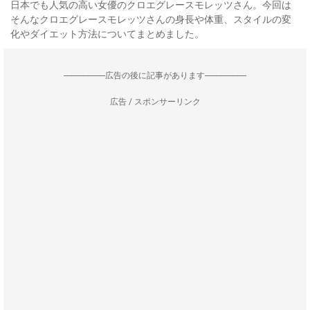
日本でも人気の高い女優のクロエグレースモレッツさん。今回は
そんなクロエグレースモレッツさんの身長や体重、スタイルの変
化やダイエット方法についてまとめました。
--------------------広告の後に記事があります--------------------
広告 / スポンサーリンク