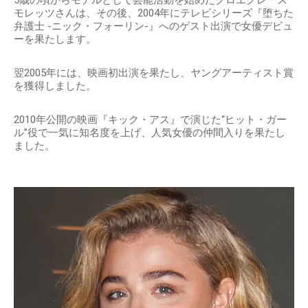
5歳の頃からモデルとして芸能活動を始めたクロエグレース
モレッツさんは、その後、2004年にテレビシリーズ『堕ちた
弁護士 -ニック・フォーリン-』へのゲスト出演で女優デビュ
ーを果たします。
翌2005年には、映画初出演を果たし、ヤングアーティスト賞
を獲得しました。
2010年公開の映画『キック・アス』で演じた“ヒット・ガー
ル”役で一気に知名度を上げ、人気女優の仲間入りを果たし
ました。