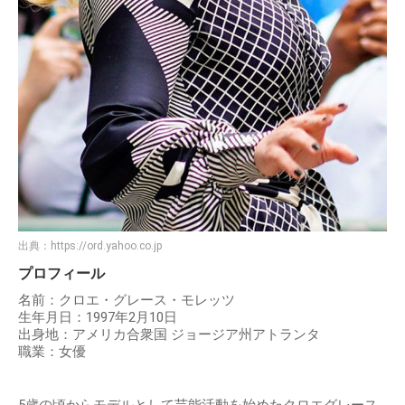
出典：
https://ord.yahoo.co.jp
プロフィール
名前：クロエ・グレース・モレッツ
生年月日：1997年2月10日
出身地：アメリカ合衆国 ジョージア州アトランタ
職業：女優