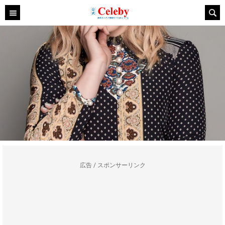
広告 / スポンサーリンク