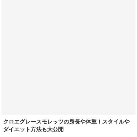
クロエグレースモレッツの身長や体重！スタイルや
ダイエット方法も大公開