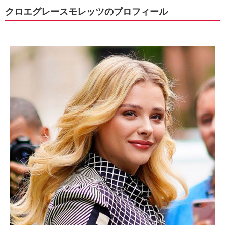
クロエグレースモレッツのプロフィール