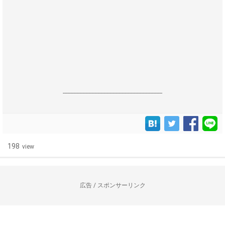
------------------------------------------------------------------
198
view
広告 / スポンサーリンク