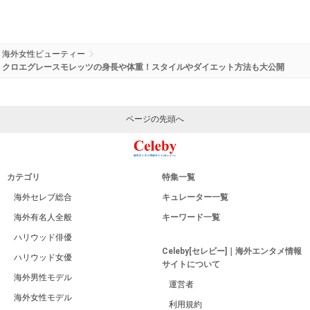
海外女性ビューティー
クロエグレースモレッツの身長や体重！スタイルやダイエット方法も大公開
ページの先頭へ
カテゴリ
特集一覧
海外セレブ総合
キュレーター一覧
海外有名人全般
キーワード一覧
ハリウッド俳優
Celeby[セレビー]｜海外エンタメ情報
ハリウッド女優
サイトについて
海外男性モデル
運営者
海外女性モデル
利用規約