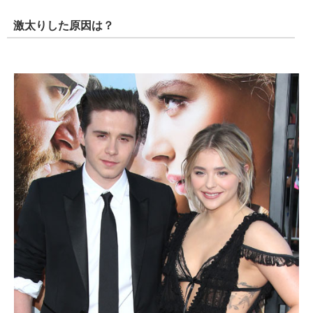
激太りした原因は？