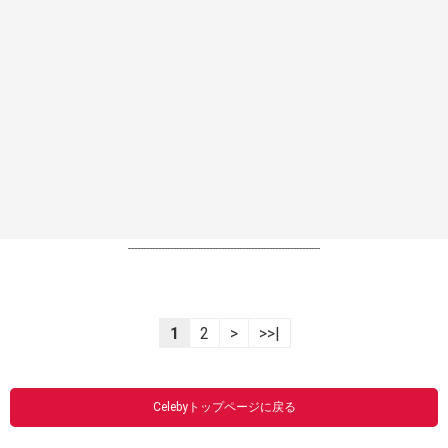
----------------------------------------------------------------
1
2
>
>>|
Celebyトップページに戻る