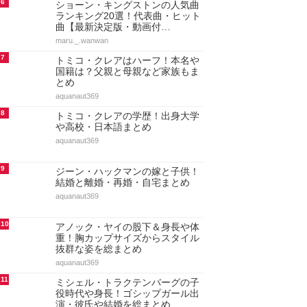
6
ショーン・キングストンの人気曲
ランキング20選！代表曲・ヒット
曲【最新決定版・動画付…
maru._.wanwan
7
トミコ・クレアはハーフ！本名や
国籍は？父親と母親など家族もま
とめ
aquanaut369
8
トミコ・クレアの学歴！出身大学
や高校・日本語まとめ
aquanaut369
9
ジーン・ハックマンの嫁と子供！
結婚と離婚・再婚・自宅まとめ
aquanaut369
10
アノック・ヤイの股下＆身長や体
重！胸カップサイズからスタイル
抜群な姿を総まとめ
aquanaut369
11
ミシェル・トラクテンバーグの子
役時代や身長！ゴシップガール出
演・彼氏や結婚を総まとめ