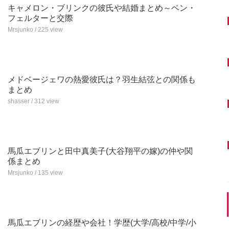
キャメロン・ブリンクの彼氏や結婚まとめ～ベン・
フェルターと交際
Mrsjunko / 225 view
メドベージェワの熱愛彼氏は？羽生結弦との関係も
まとめ
shasser / 312 view
馬瓜エブリンと田中真美子(大谷翔平の嫁)の仲や関
係まとめ
Mrsjunko / 135 view
馬瓜エブリンの経歴や会社！学歴(大学/高校/中学/小