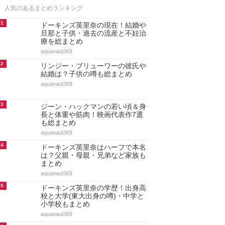
人気のあるまとめランキング
1
ドーキンズ英里奈の現在！結婚や
旦那と子供・過去の流産と不妊治
療を総まとめ
aquanaut369
2
リンジー・ブリューワーの彼氏や
結婚は？子供の噂も総まとめ
aquanaut369
3
ジーン・ハックマンの若い頃＆身
長と体重や筋肉！映画代表作7選
も総まとめ
aquanaut369
4
ドーキンズ英里奈はハーフで本名
は？父親・母親・兄弟など家族も
まとめ
aquanaut369
5
ドーキンズ英里奈の学歴！出身高
校と大学(東大出身の噂)・中学と
小学校もまとめ
aquanaut369