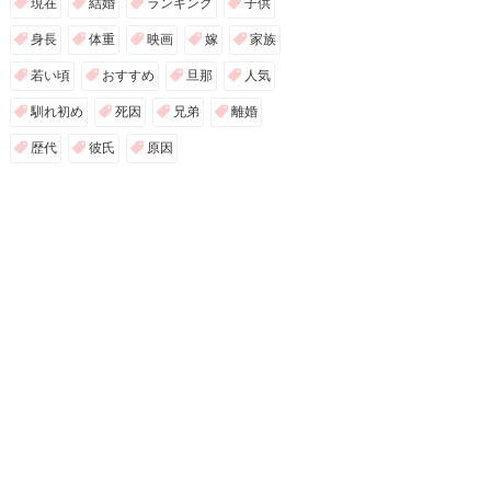
現在
結婚
ランキング
子供
身長
体重
映画
嫁
家族
若い頃
おすすめ
旦那
人気
馴れ初め
死因
兄弟
離婚
歴代
彼氏
原因