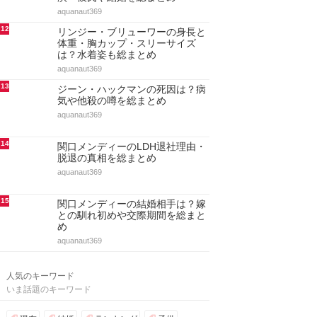
aquanaut369
12
リンジー・ブリューワーの身長と
体重・胸カップ・スリーサイズ
は？水着姿も総まとめ
aquanaut369
13
ジーン・ハックマンの死因は？病
気や他殺の噂を総まとめ
aquanaut369
14
関口メンディーのLDH退社理由・
脱退の真相を総まとめ
aquanaut369
15
関口メンディーの結婚相手は？嫁
との馴れ初めや交際期間を総まと
め
aquanaut369
人気のキーワード
いま話題のキーワード