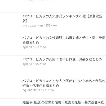
パブロ・ピカソの人気作品ランキング20選【最新決定
版】
maru._.wanwan
/ 252 view
パブロ・ピカソの女性遍歴！結婚や嫁と子供・孫・子孫
を総まとめ
cyann3
/ 516 view
パブロ・ピカソの死因！晩年と葬儀・お墓を総まとめ
cyann3
/ 227 view
パブロ・ピカソはどんな人？何がすごい？本名と作品の
特徴・代表作を総まとめ
aquanaut369
/ 273 view
始皇帝(嬴政)の歴史と性格！死因と最期・墓の画像も総