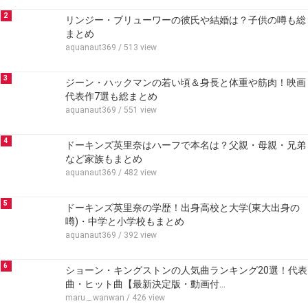
2
リンジー・ブリューワーの彼氏や結婚は？子供の噂も総
まとめ
aquanaut369
/ 513 view
3
ジーン・ハックマンの若い頃＆身長と体重や筋肉！映画
代表作7選も総まとめ
aquanaut369
/ 551 view
4
ドーキンズ英里奈はハーフで本名は？父親・母親・兄弟
など家族もまとめ
aquanaut369
/ 482 view
5
ドーキンズ英里奈の学歴！出身高校と大学(東大出身の
噂)・中学と小学校もまとめ
aquanaut369
/ 392 view
6
ショーン・キングストンの人気曲ランキング20選！代表
曲・ヒット曲【最新決定版・動画付…
maru._.wanwan
/ 426 view