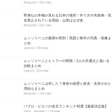
Mrsjunko
/ 926 view
即身仏の本物が見れる日本の場所！作り方や失敗例・現
在禁止されている理由・山形はなぜ多…
Mrsjunko
/ 525 view
ムッソリーニの最期や死刑！死因と晩年の写真・画像ま
とめ
cyann3
/ 204 view
ムッソリーニとヒトラーの関係！2人の共通点と違いを
比較まとめ
cyann3
/ 224 view
ムッソリーニは何した？身長や経歴と政党・支持された
理由もまとめ
Mrsjunko
/ 232 view
パブロ・ピカソの名言ランキング42選【最新決定版】
maru._.wanwan
/ 174 view