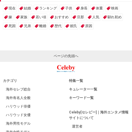
現在
結婚
ランキング
子供
身長
体重
映画
嫁
家族
若い頃
おすすめ
旦那
人気
馴れ初め
死因
兄弟
離婚
歴代
彼氏
原因
ページの先頭へ
カテゴリ
特集一覧
海外セレブ総合
キュレーター一覧
海外有名人全般
キーワード一覧
ハリウッド俳優
Celeby[セレビー]｜海外エンタメ情報
ハリウッド女優
サイトについて
海外男性モデル
運営者