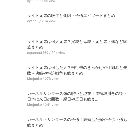
cyann3
/ 144 view
ライト兄弟の晩年と死因・子孫エピソードまとめ
cyann3
/ 234 view
ライト兄弟は何人兄弟？父親と母親・兄と弟・妹など家
族まとめ
aquanaut369
/ 304 view
ライト兄弟は何した人？飛行機のきっかけや仕組みと失
敗～功績や特許戦争も総まとめ
Mrsjunko
/ 278 view
カーネルサンダース像の呪いと現在！道頓堀川その後・
日本に来日の回数・親日や反日も総ま…
Mrsjunko
/ 241 view
カーネル・サンダースの子孫！結婚した嫁や子供・孫も
総まとめ