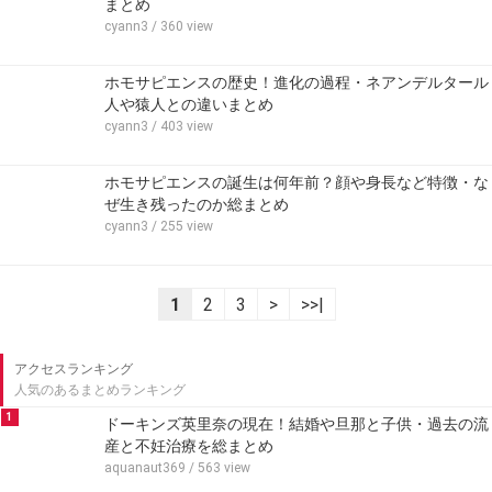
まとめ
cyann3
/ 360 view
ホモサピエンスの歴史！進化の過程・ネアンデルタール
人や猿人との違いまとめ
cyann3
/ 403 view
ホモサピエンスの誕生は何年前？顔や身長など特徴・な
ぜ生き残ったのか総まとめ
cyann3
/ 255 view
1
2
3
>
>>|
アクセスランキング
人気のあるまとめランキング
1
ドーキンズ英里奈の現在！結婚や旦那と子供・過去の流
産と不妊治療を総まとめ
aquanaut369
/ 563 view