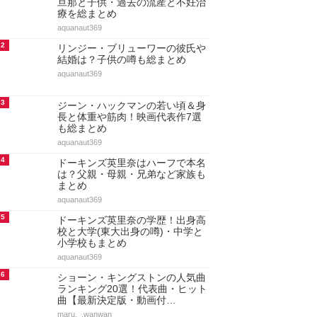
旦那と子供・過去の流産と不妊治
療を総まとめ
aquanaut369
2
リンジー・ブリューワーの彼氏や
結婚は？子供の噂も総まとめ
aquanaut369
3
ジーン・ハックマンの若い頃＆身
長と体重や筋肉！映画代表作7選
も総まとめ
aquanaut369
4
ドーキンズ英里奈はハーフで本名
は？父親・母親・兄弟など家族も
まとめ
aquanaut369
5
ドーキンズ英里奈の学歴！出身高
校と大学(東大出身の噂)・中学と
小学校もまとめ
aquanaut369
6
ショーン・キングストンの人気曲
ランキング20選！代表曲・ヒット
曲【最新決定版・動画付…
maru._.wanwan