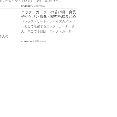
モノが多くなっています。悲しみに浸りたい…
shasser
/ 336 view
ニック・カーターの若い頃！身長
やイケメン画像・髪型を総まとめ
バックストリート・ボーイズのメンバ
ーとして活躍するニック・カーターさ
ん。そこで今回は、ニック・カーター
さんの…
sumichel
/ 469 view