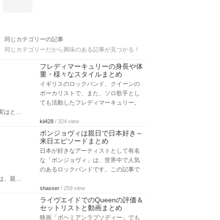
同じカテゴリーの記事
同じカテゴリーだから興味のある記事が見つかる！
フレディマーキュリーの身長や体
重・様々なスタイルまとめ
イギリスのロックバンド、クイーンの
ボーカリストで、また、ソロ歌手とし
ても活動したフレディマーキュリー。
実はと…
kii428
/ 324 view
ボンジョヴィは親日で日本好き～
来日エピソードまとめ
日本が好きなアーティストとして有名
な「ボンジョヴィ」は、世界中で人気
のあるロックバンドです。この記事で
は、親…
shasser
/ 259 view
ライヴエイドでのQueenの評価＆
セットリストと動画まとめ
映画「ボヘミアンラプソディー」でも