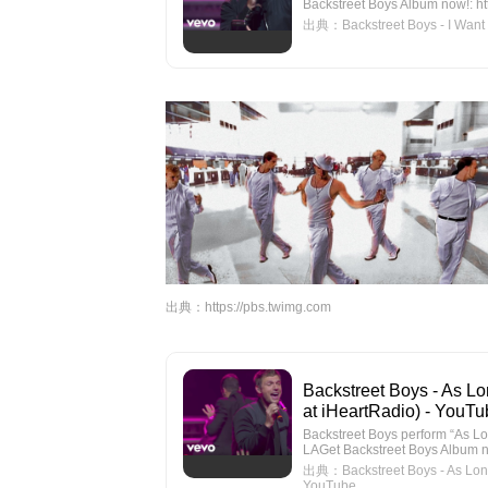
Backstreet Boys Album now!: htt
出典：Backstreet Boys - I Want I
出典：
https://pbs.twimg.com
Backstreet Boys - As Lo
at iHeartRadio) - YouT
Backstreet Boys perform “As L
LAGet Backstreet Boys Album now
出典：Backstreet Boys - As Long 
YouTube