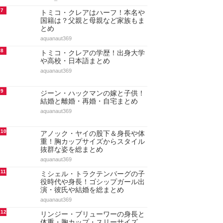
7
トミコ・クレアはハーフ！本名や
国籍は？父親と母親など家族もま
とめ
aquanaut369
8
トミコ・クレアの学歴！出身大学
や高校・日本語まとめ
aquanaut369
9
ジーン・ハックマンの嫁と子供！
結婚と離婚・再婚・自宅まとめ
aquanaut369
10
アノック・ヤイの股下＆身長や体
重！胸カップサイズからスタイル
抜群な姿を総まとめ
aquanaut369
11
ミシェル・トラクテンバーグの子
役時代や身長！ゴシップガール出
演・彼氏や結婚を総まとめ
aquanaut369
12
リンジー・ブリューワーの身長と
体重・胸カップ・スリーサイズ