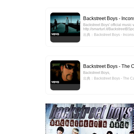
Backstreet Boys - Inco
Backstreet Boys' official music v
http://smarturl.it/BackstreetBSp
出典：Backstreet Boys - Incons
Backstreet Boys - The C
Backstreet Boys,
出典：Backstreet Boys - The Ca