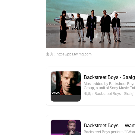
出典：
https://pbs.twimg.com
Backstreet Boys - Strai
Music video by Backstreet Boy
Group, a unit of Sony Music En
出典：Backstreet Boys - Straight
Backstreet Boys - I Wan
Backstreet Boys perform “I Wan