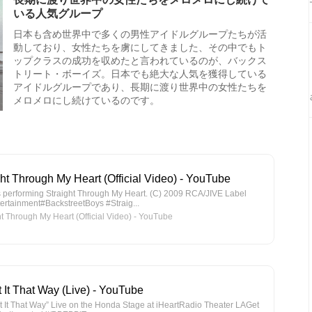
いる人気グループ
日本も含め世界中で多くの男性アイドルグループたちが活
動しており、女性たちを虜にしてきました、その中でもト
ップクラスの成功を収めたと言われているのが、バックス
トリート・ボーイズ。日本でも絶大な人気を獲得している
アイドルグループであり、長期に渡り世界中の女性たちを
メロメロにし続けているのです。
ght Through My Heart (Official Video) - YouTube
s performing Straight Through My Heart. (C) 2009 RCA/JIVE Label
tertainment#BackstreetBoys #Straig...
 Through My Heart (Official Video) - YouTube
t It That Way (Live) - YouTube
t It That Way” Live on the Honda Stage at iHeartRadio Theater LAGet