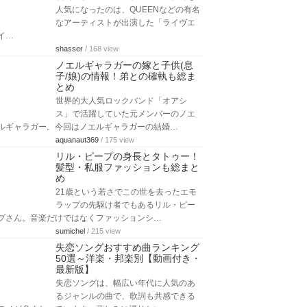
人気になったのは、QUEENなどの有名
なアーティストが出演した「ライヴエ
イ…
shasser
/ 168 view
ノエルギャラガーの嫁と子供(息
子/娘)の情報！弟との確執も総ま
とめ
世界的大人気ロックバンド「オアシ
ス」で活躍していた元メンバーのノエ
ルギャラガー。今回はノエルギャラガーの結婚…
aquanaut369
/ 175 view
リル・ピープの身長とタトゥー！
髪型・私服ファッションも総まと
め
21歳という若さでこの世を去ったエモ
ラップの先駆け者でもあるリル・ピー
プさん。音楽だけではなくファッションシ…
sumichel
/ 215 view
失恋ソングおすすめ曲ランキング
50選～洋楽・邦楽別【動画付き・
最新版】
失恋ソングは、幅広い年代に人気のあ
るジャンルの曲で、歌詞も共感できる