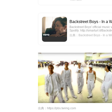
Backstreet Boys - In a W
Backstreet Boys' official music v
Spotify: http://smarturl.it/Backs
出典：Backstreet Boys - In a Worl
出典：
https://pbs.twimg.com