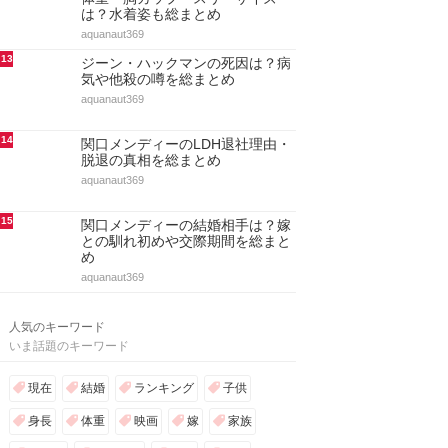
は？水着姿も総まとめ
aquanaut369
13
ジーン・ハックマンの死因は？病
気や他殺の噂を総まとめ
aquanaut369
14
関口メンディーのLDH退社理由・
脱退の真相を総まとめ
aquanaut369
15
関口メンディーの結婚相手は？嫁
との馴れ初めや交際期間を総まと
め
aquanaut369
人気のキーワード
いま話題のキーワード
現在
結婚
ランキング
子供
身長
体重
映画
嫁
家族