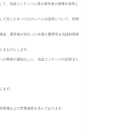
して、当該コンテンツに係る著作者人格権を保有し
連して生じたすべてのクレームや請求について、利用
賠償金、運営者が支払った弁護士費用等を当該利用者
をとるものとします。
者への事前の通知なしに、当該コンテンツの全部また
します。
る財産権および営業秘密を含んでおります。