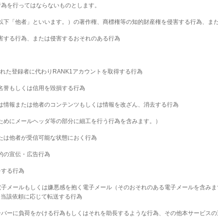
行為を行ってはならないものとします。
者（以下「他者」といいます。）の著作権、商標権等の知的財産権を侵害する行為、ま
侵害する行為、または侵害するおそれのある行為
にされた登録者に代わりRANK1アカウントを取得する行為
の名誉もしくは信用を毀損する行為
しくは情報または他者のコンテンツもしくは情報を改ざん、消去する行為
るためにメールヘッダ等の部分に細工を行う行為を含みます。）
または他者が受信可能な状態におく行為
目的の宣伝・広告行為
をする行為
等の電子メールもしくは嫌悪感を抱く電子メール（そのおそれのある電子メールを含み
は当該依頼に応じて転送する行為
てサーバーに負荷をかける行為もしくはそれを助長するような行為、その他本サービス