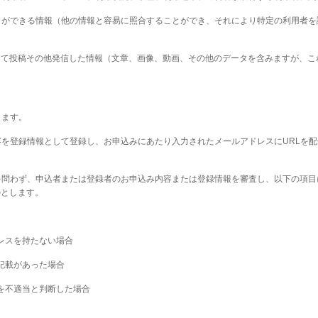
ことができる情報（他の情報と容易に照合することができ、それにより特定の利用者
して投稿その他発信した情報（文章、画像、動画、その他のデータを含みますが、こ
ります。
内容を登録情報として登録し、お申込みにあたり入力されたメールアドレスにURLを
後を問わず、申込者または登録者のお申込み内容または登録情報を審査し、以下の項
のとします。
ドレスを持たない場合
の記載があった場合
録を不適当と判断した場合