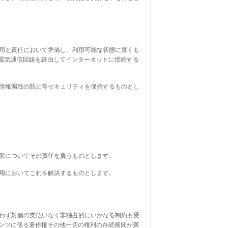
費用と責任において準備し、利用可能な状態に置くも
電気通信回線を経由してインターネットに接続する
び情報漏洩の防止等セキュリティを保持するものとし
結果についてその責任を負うものとします。
費用においてこれを解決するものとします。
問わず対価の支払いなく非独占的にいかなる制約も受
ンツに係る著作権その他一切の権利の存続期間が満