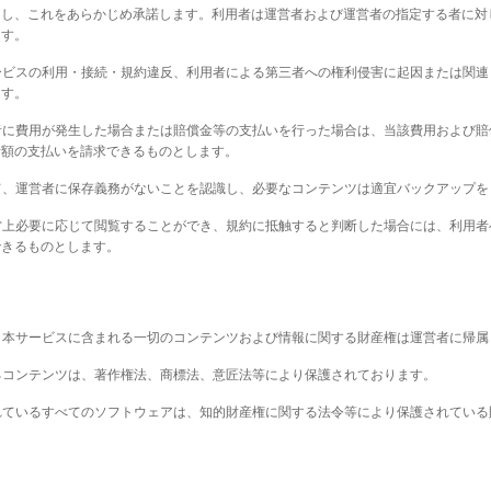
とし、これをあらかじめ承諾します。利用者は運営者および運営者の指定する者に対
ます。
サービスの利用・接続・規約違反、利用者による第三者への権利侵害に起因または関
ます。
営者に費用が発生した場合または賠償金等の支払いを行った場合は、当該費用および
計額の支払いを請求できるものとします。
いて、運営者に保存義務がないことを認識し、必要なコンテンツは適宜バックアップ
運営上必要に応じて閲覧することができ、規約に抵触すると判断した場合には、利用
できるものとします。
き、本サービスに含まれる一切のコンテンツおよび情報に関する財産権は運営者に帰属
いるコンテンツは、著作権法、商標法、意匠法等により保護されております。
されているすべてのソフトウェアは、知的財産権に関する法令等により保護されてい