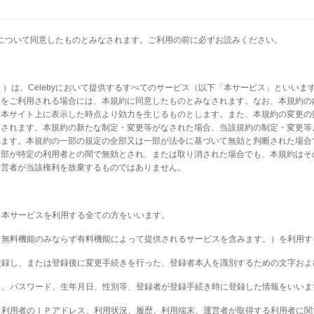
用規約について同意したものとみなされます。ご利用の前に必ずお読みください。
す。）は、Celebyにおいて提供するすべてのサービス（以下「本サービス」といい
スをご利用される場合には、本規約に同意したものとみなされます。なお、本規約の
、本サイト上に表示した時点より効力を生じるものとします。また、本規約の変更の
なされます。本規約の新たな制定・変更等がなされた場合、当該規約の制定・変更等
れます。本規約の一部の規定の全部又は一部が法令に基づいて無効と判断された場合
一部が特定の利用者との間で無効とされ、または取り消された場合でも、本規約はそ
運営者が当該権利を放棄するものではありません。
ず、本サービスを利用する全ての方をいいます。
ス（無料機能のみならず有料機能によって提供されるサービスを含みます。）を利用
に登録し、または登録後に変更手続きを行った、登録者本人を識別するための文字お
レス、パスワード、生年月日、性別等、登録者が登録手続き時に登録した情報をいいま
か、利用者のＩＰアドレス、利用状況、履歴、利用端末、運営者が取得する利用者に