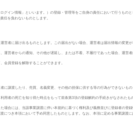
「ログイン情報」といいます。）の登録・管理等をご自身の責任において行うものと
の責任を負わないものとします。
かに運営者に届け出るものとします。この届出がない場合、運営者は届出情報の変更
めに、運営者からの通知、その他が遅延し、または不着、不履行であった場合、運営
って、会員登録を解除することができます。
第三者に譲渡したり、売買、名義変更、その他の担保に供する等の行為ができないもの
は、利用者の死亡を知り得た時点をもって前条第3項の登録解約の手続きがなされたも
渡した場合には、当該事業譲渡に伴い本規約に基づく権利及び義務並びに登録者の登
譲渡につき本項において予め同意したものとします。なお、本項に定める事業譲渡に