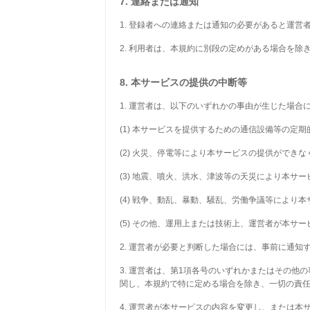
7. 連絡または通知
1. 登録者への連絡または通知の必要があると運
2. 利用者は、本規約に別段の定めがある場合を
8. 本サービスの提供の中断等
1. 運営者は、以下のいずれかの事由が生じた場
(1) 本サービスを提供するための通信設備等の定
(2) 火災、停電等により本サービスの提供ができ
(3) 地震、噴火、洪水、津波等の天災により本サ
(4) 戦争、動乱、暴動、騒乱、労働争議等により
(5) その他、運用上または技術上、運営者が本サ
2. 運営者が必要と判断した場合には、事前に通
3. 運営者は、第1項各号のいずれかまたはその
関し、本規約で特に定める場合を除き、一切の責
4. 運営者が本サービスの内容を変更し、または