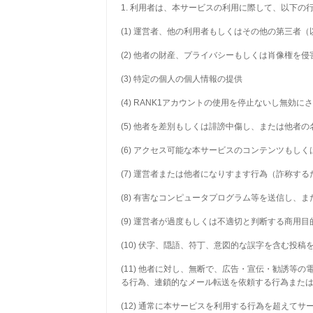
1. 利用者は、本サービスの利用に際して、以下の
(1) 運営者、他の利用者もしくはその他の第三
(2) 他者の財産、プライバシーもしくは肖像権を
(3) 特定の個人の個人情報の提供
(4) RANK1アカウントの使用を停止ないし無効
(5) 他者を差別もしくは誹謗中傷し、または他者
(6) アクセス可能な本サービスのコンテンツも
(7) 運営者または他者になりすます行為（詐称す
(8) 有害なコンピュータプログラム等を送信し、
(9) 運営者が過度もしくは不適切と判断する商用
(10) 伏字、隠語、符丁、意図的な誤字を含む投稿
(11) 他者に対し、無断で、広告・宣伝・勧誘
る行為、連鎖的なメール転送を依頼する行為また
(12) 通常に本サービスを利用する行為を超え