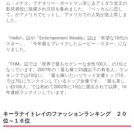
ム・メナス』でナタリー・ポートマン演じるアミダラ女王の
影武者役に抜擢され注目を集めました。『ベッカムに恋し
て』がアメリカでヒットし、アメリカでの人気が急上昇しま
した。
『Hello!』誌や『Entertainment Weekly』誌は「有望な10代の
スター」、「今年最もブレイクしたムービー・スター」にな
りました。
『FHM』誌では「世界で最もセクシーな女性100人」の1位と
なっています。2007年の「最も稼ぐ25歳以下の有名人」ラン
キングでは10位に、「最も稼いだハリウッド女優トップ10」
では7位にランクインしているトップ女優です。「最も美し
い顔100人」では初めて2002年に15位に選出されて以降、16
年連続ランクインしています。
キーラナイトレイのファッションランキング ２０
位～１６位