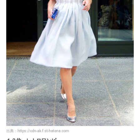
出典：
https://cdn-ak.f.st-hatena.com