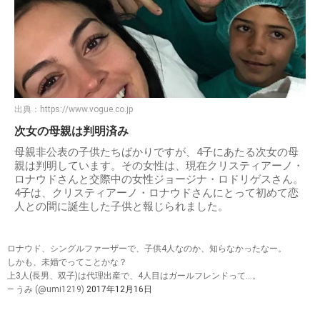
出典：
https://www.vogue.co.jp
次女の母親は判明済み
母親非公表の子供たちばかりですが、4子にあたる次女の母
親は判明しています。その女性は、現在クリスティアーノ・
ロナウドさんと交際中の女性ジョージナ・ロドリゲスさん。
4子は、クリスティアーノ・ロナウドさんにとって初めて恋
人との間に誕生した子供と報じられました。
ロナウド、シングルファーザーで、子供4人なのか、知らなかったなー。
しかも、未婚でってことかな？
上3人(長男、双子)は代理出産で、4人目はガールフレンドって…。
— うみ (@umi1219)
2017年12月16日