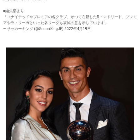
■編集部より
「ユナイテッドやプレミアの各クラブ、かつて在籍したR・マドリード、プレミ
アやラ・リーガといった各リーグも哀悼の意を示しています」
— サッカーキング (@SoccerKingJP)
2022年4月19日