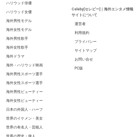
ハリウッド俳優
Celeby[セレビー]｜海外エンタメ情報
ハリウッド女優
サイトについて
海外男性モデル
運営者
海外女性モデル
利用規約
海外男性歌手
プライバシー
海外女性歌手
サイトマップ
海外ドラマ
お問い合せ
海外・ハリウッド映画
PC版
海外男性スポーツ選手
海外女性スポーツ選手
海外男性ビューティー
海外女性ビューティー
日本の外国人・ハーフ
世界のイケメン・美女
世界の有名人・芸能人
世界の歴史・偉人