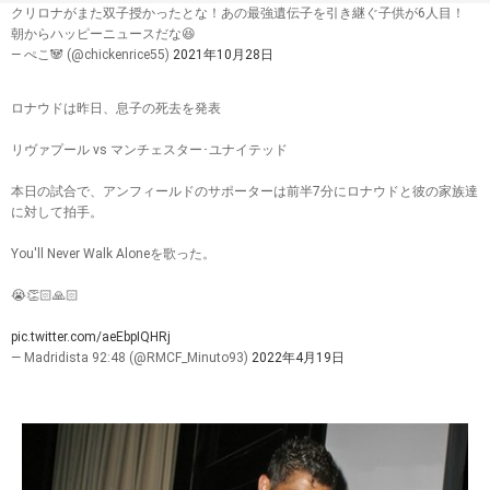
クリロナがまた双子授かったとな！あの最強遺伝子を引き継ぐ子供が6人目！
朝からハッピーニュースだな😆
— ぺこ🐼 (@chickenrice55)
2021年10月28日
ロナウドは昨日、息子の死去を発表
リヴァプール vs マンチェスター･ユナイテッド
本日の試合で、アンフィールドのサポーターは前半7分にロナウドと彼の家族達
に対して拍手。
You'll Never Walk Aloneを歌った。
😭👏🏻🙏🏻
pic.twitter.com/aeEbpIQHRj
— Madridista 92:48 (@RMCF_Minuto93)
2022年4月19日