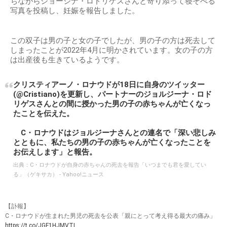
ちながらジョージナ・ロドリゲスさんと寄り添って寝そべる
写真を投稿し、妊娠を報告しました。
この双子は男の子と女の子でしたが、男の子の方は死去して
しまったことが2022年4月に明かされています。女の子の方
は出産後も生きているようです。
クリスティアーノ・ロナウドが18日に自身のツイッター
(@Cristiano)を更新し、パートナーのジョルジーナ・ロド
リゲスさんとの間に授かった男の子の赤ちゃんが亡くなっ
たことを伝えた。
C・ロナウドはジョルジーナさんとの連名で「深い悲しみ
とともに、私たちの男の子の赤ちゃんが亡くなったことを
お伝えします」と報告。
出典：
C・ロナウドが自身の赤ちゃんの死去を報告「いつまでも君を愛してい
る」（ゲキサカ） - Yahoo!ニュース
【訃報】
C・ロナウドが生まれた男児の死去を公表「親にとって考え得る最大の痛み」
https://t.co/JGF1HJMVTL