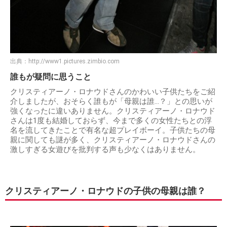
出典：
http://www1.pictures.zimbio.com
誰もが疑問に思うこと
クリスティアーノ・ロナウドさんのかわいい子供たちをご紹
介しましたが、おそらく誰もが「母親は誰…？」との思いが
強くなったに違いありません。クリスティアーノ・ロナウド
さんは1度も結婚しておらず、今まで多くの女性たちとの浮
名を流してきたことで有名な超プレイボーイ。子供たちの母
親に関しても謎が多く、クリスティアーノ・ロナウドさんの
激しすぎる女遊びを批判する声も少なくはありません。
クリスティアーノ・ロナウドの子供の母親は誰？