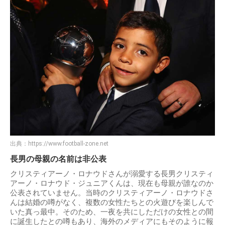
出典：
https://www.football-zone.net
長男の母親の名前は非公表
クリスティアーノ・ロナウドさんが溺愛する長男クリスティ
アーノ・ロナウド・ジュニアくんは、現在も母親が誰なのか
公表されていません。当時のクリスティアーノ・ロナウドさ
んは結婚の噂がなく、複数の女性たちとの火遊びを楽しんで
いた真っ最中。そのため、一夜を共にしただけの女性との間
に誕生したとの噂もあり、海外のメディアにもそのように報