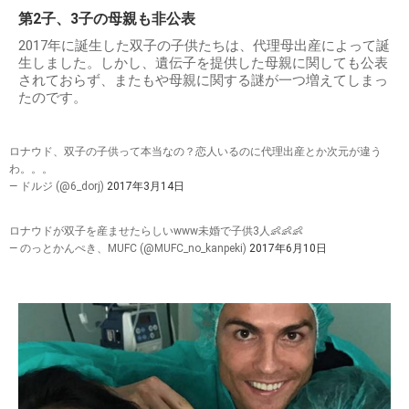
第2子、3子の母親も非公表
2017年に誕生した双子の子供たちは、代理母出産によって誕
生しました。しかし、遺伝子を提供した母親に関しても公表
されておらず、またもや母親に関する謎が一つ増えてしまっ
たのです。
ロナウド、双子の子供って本当なの？恋人いるのに代理出産とか次元が違う
わ。。。
— ドルジ (@6_dorj)
2017年3月14日
ロナウドが双子を産ませたらしいwww未婚で子供3人👶👶👶
— のっとかんぺき、MUFC (@MUFC_no_kanpeki)
2017年6月10日