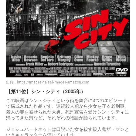
出典：
https://images-na.ssl-images-amazon.com
【第11位】シン・シティ（2005年）
この映画はシン・シティという街を舞台に3つのエピソード
で構成された作品です。連続殺人犯から少女を守る老刑事、
殺人の罪を被せられた大男、死刑宣告を受けシン・シティに
帰ってきた男など、それぞれの物語が語られています。
ジョシュハートネットは口説いた女を殺す殺人鬼ザ・マンと
いうキャラクターを演じています。