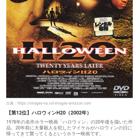
出典：
https://images-na.ssl-images-amazon.com
【第12位】ハロウィンH20（2002年）
1978年の名作ホラー映画「ハロウィン」の20年後を描いた作
品。20年前に大量殺人を犯したマイケルがハロウィンの日に
帰ってきて襲ってくるというホラー映画です。