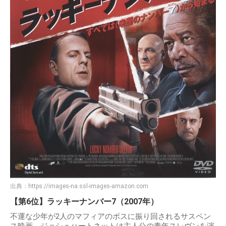
出典：
https://images-na.ssl-images-amazon.com
【第6位】ラッキーナンバー7（2007年）
不運な少年が2人のマフィアのボスに振り回されるサスペン
ス映画。ジョシュハートネットは主人公の青年スレヴンを演