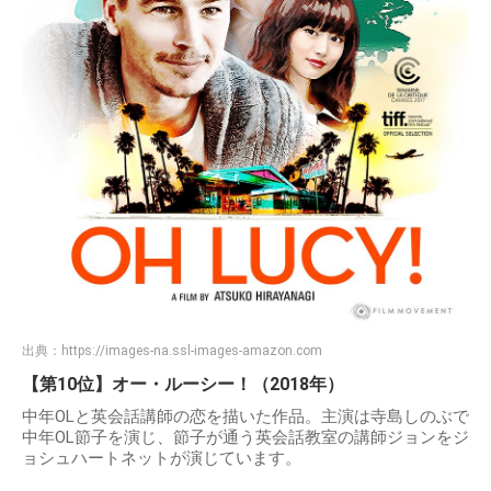
出典：
https://images-na.ssl-images-amazon.com
【第10位】オー・ルーシー！（2018年）
中年OLと英会話講師の恋を描いた作品。主演は寺島しのぶで
中年OL節子を演じ、節子が通う英会話教室の講師ジョンをジ
ョシュハートネットが演じています。