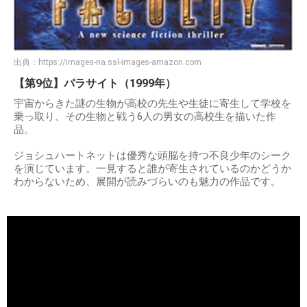
出典：
https://images-na.ssl-images-amazon.com
【第9位】パラサイト（1999年）
宇宙からきた謎の生物が高校の先生や生徒に寄生して学校を
乗っ取り、その生物と戦う6人の男女の高校生を描いた作
品。
ジョシュハートネットは優秀な頭脳を持つ不良少年のシーク
を演じています。一見すると誰が寄生されているのかどうか
わからないため、展開が読みづらいのも魅力の作品です。