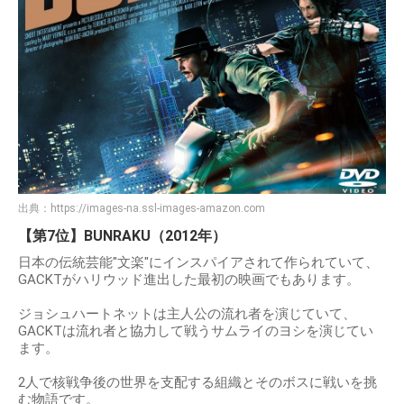
出典：
https://images-na.ssl-images-amazon.com
【第7位】BUNRAKU（2012年）
日本の伝統芸能"文楽"にインスパイアされて作られていて、
GACKTがハリウッド進出した最初の映画でもあります。
ジョシュハートネットは主人公の流れ者を演じていて、
GACKTは流れ者と協力して戦うサムライのヨシを演じてい
ます。
2人で核戦争後の世界を支配する組織とそのボスに戦いを挑
む物語です。