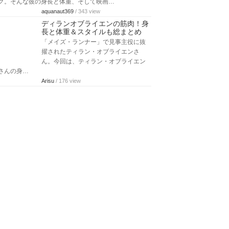
グ。そんな彼の身長と体重、そして映画…
aquanaut369
/ 343 view
ディランオブライエンの筋肉！身
長と体重＆スタイルも総まとめ
「メイズ・ランナー」で見事主役に抜
擢されたティラン・オブライエンさ
ん。今回は、ティラン・オブライエン
さんの身…
Arisu
/ 176 view