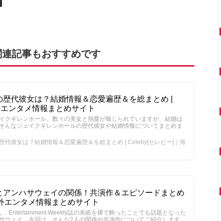
関連記事もおすすめです
歴代彼女は？結婚情報＆恋愛遍歴＆を総まとめ |
｜海外エンタメ情報まとめサイト
イクギレンホール。数々の美女と熱愛が報じられていますが、結婚は
そんなジェイクギレンホールの歴代彼女や結婚情報についてまとめま
彼女は？結婚情報＆恋愛遍歴＆を総まとめ | Celeby[セレビー]｜海
とアンハサウェイの関係！共演作＆エピソードまとめ
]｜海外エンタメ情報まとめサイト
ntertainment Weekly誌の表紙を裸で飾ったことでも話題となった
サウェイ。今回は、そんな2人の関係や共演作についてご紹介します。