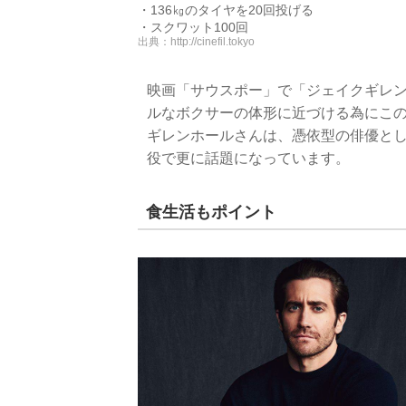
・136㎏のタイヤを20回投げる
・スクワット100回
出典：
http://cinefil.tokyo
映画「サウスポー」で「ジェイクギレ
ルなボクサーの体形に近づける為にこの
ギレンホールさんは、憑依型の俳優と
役で更に話題になっています。
食生活もポイント