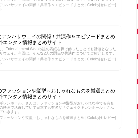
ハサウェイの関係！共演作＆エピソードまとめ | Celeby[セレビー]
ト
とアンハサウェイの関係！共演作＆エピソードまとめ
]｜海外エンタメ情報まとめサイト
ntertainment Weekly誌の表紙を裸で飾ったことでも話題となった
サウェイ。今回は、そんな2人の関係や共演作についてご紹介します。
ハサウェイの関係！共演作＆エピソードまとめ | Celeby[セレビー]
ト
のファッションや髪型～おしゃれなものを厳選まとめ
]｜海外エンタメ情報まとめサイト
ギレンホール」さんは、ファッションや髪型がおしゃれな事でも有名
の映画で活躍していて日本でも有名な「ジェイクギレンホール」さん
ていきます。
ッションや髪型～おしゃれなものを厳選まとめ | Celeby[セレビー]
ト