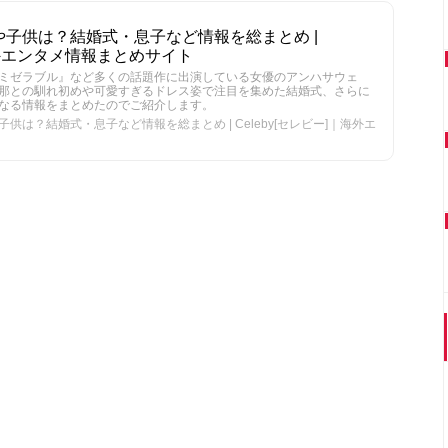
子供は？結婚式・息子など情報を総まとめ |
｜海外エンタメ情報まとめサイト
ミゼラブル』など多くの話題作に出演している女優のアンハサウェ
那との馴れ初めや可愛すぎるドレス姿で注目を集めた結婚式、さらに
なる情報をまとめたのでご紹介します。
は？結婚式・息子など情報を総まとめ | Celeby[セレビー]｜海外エ