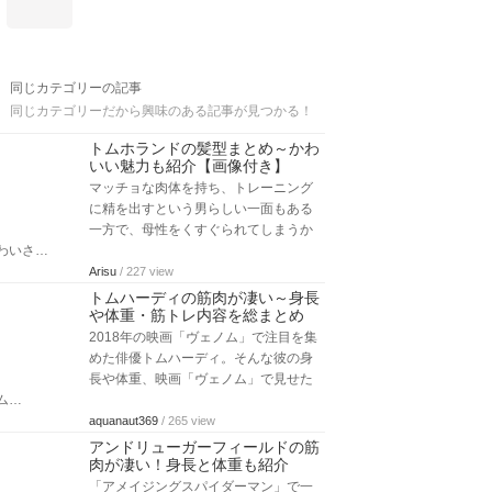
同じカテゴリーの記事
同じカテゴリーだから興味のある記事が見つかる！
トムホランドの髪型まとめ～かわ
いい魅力も紹介【画像付き】
マッチョな肉体を持ち、トレーニング
に精を出すという男らしい一面もある
一方で、母性をくすぐられてしまうか
わいさ…
Arisu
/ 227 view
トムハーディの筋肉が凄い～身長
や体重・筋トレ内容を総まとめ
2018年の映画「ヴェノム」で注目を集
めた俳優トムハーディ。そんな彼の身
長や体重、映画「ヴェノム」で見せた
ム…
aquanaut369
/ 265 view
アンドリューガーフィールドの筋
肉が凄い！身長と体重も紹介
「アメイジングスパイダーマン」で一