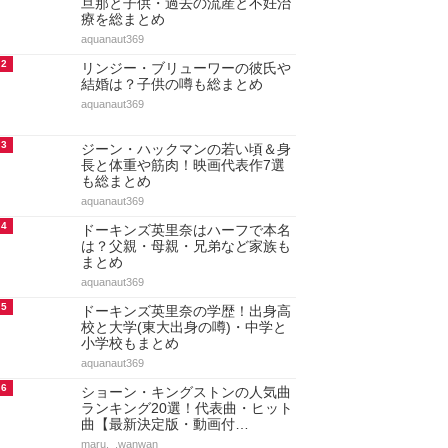
旦那と子供・過去の流産と不妊治
療を総まとめ
aquanaut369
2
リンジー・ブリューワーの彼氏や
結婚は？子供の噂も総まとめ
aquanaut369
3
ジーン・ハックマンの若い頃＆身
長と体重や筋肉！映画代表作7選
も総まとめ
aquanaut369
4
ドーキンズ英里奈はハーフで本名
は？父親・母親・兄弟など家族も
まとめ
aquanaut369
5
ドーキンズ英里奈の学歴！出身高
校と大学(東大出身の噂)・中学と
小学校もまとめ
aquanaut369
6
ショーン・キングストンの人気曲
ランキング20選！代表曲・ヒット
曲【最新決定版・動画付…
maru._.wanwan