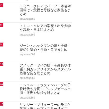
7
トミコ・クレアはハーフ！本名や
国籍は？父親と母親など家族もま
とめ
aquanaut369
8
トミコ・クレアの学歴！出身大学
や高校・日本語まとめ
aquanaut369
9
ジーン・ハックマンの嫁と子供！
結婚と離婚・再婚・自宅まとめ
aquanaut369
10
アノック・ヤイの股下＆身長や体
重！胸カップサイズからスタイル
抜群な姿を総まとめ
aquanaut369
11
ミシェル・トラクテンバーグの子
役時代や身長！ゴシップガール出
演・彼氏や結婚を総まとめ
aquanaut369
12
リンジー・ブリューワーの身長と
体重・胸カップ・スリーサイズ