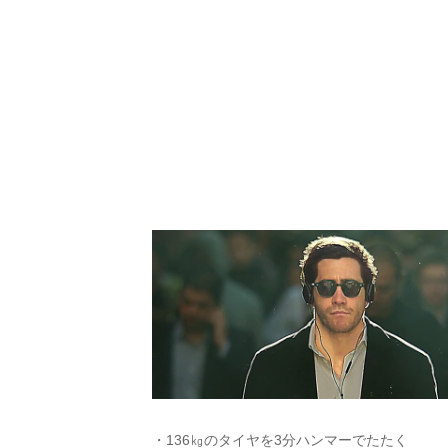
・136㎏のタイヤを3分ハンマーでたたく