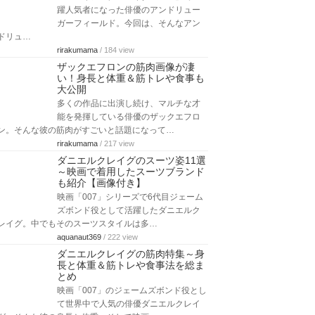
躍人気者になった俳優のアンドリュー
ガーフィールド。今回は、そんなアン
ドリュ…
rirakumama
/ 184 view
ザックエフロンの筋肉画像が凄
い！身長と体重＆筋トレや食事も
大公開
多くの作品に出演し続け、マルチな才
能を発揮している俳優のザックエフロ
ン。そんな彼の筋肉がすごいと話題になって…
rirakumama
/ 217 view
ダニエルクレイグのスーツ姿11選
～映画で着用したスーツブランド
も紹介【画像付き】
映画「007」シリーズで6代目ジェーム
ズボンド役として活躍したダニエルク
レイグ。中でもそのスーツスタイルは多…
aquanaut369
/ 222 view
ダニエルクレイグの筋肉特集～身
長と体重＆筋トレや食事法を総ま
とめ
映画「007」のジェームズボンド役とし
て世界中で人気の俳優ダニエルクレイ