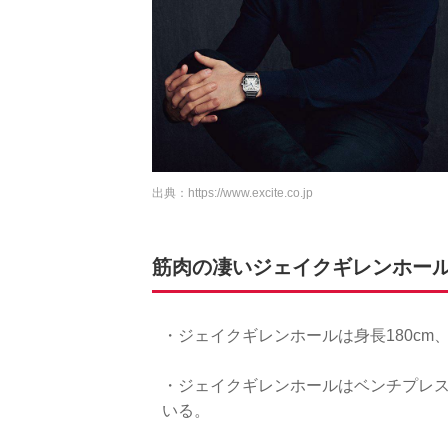
出典：
https://www.excite.co.jp
筋肉の凄いジェイクギレンホー
・ジェイクギレンホールは身長180cm、
・ジェイクギレンホールはベンチプレ
いる。