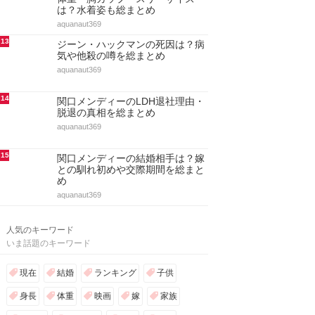
は？水着姿も総まとめ
aquanaut369
13
ジーン・ハックマンの死因は？病
気や他殺の噂を総まとめ
aquanaut369
14
関口メンディーのLDH退社理由・
脱退の真相を総まとめ
aquanaut369
15
関口メンディーの結婚相手は？嫁
との馴れ初めや交際期間を総まと
め
aquanaut369
人気のキーワード
いま話題のキーワード
現在
結婚
ランキング
子供
身長
体重
映画
嫁
家族