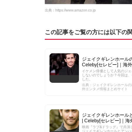
出典：
https://www.amazon.co.jp
この記事をご覧の方には以下の
ジェイクギレンホールの
Celeby[セレビー]
イケメン俳優として人気のジェ
しないのでしょうか？今回は、
した。
出典：ジェイクギレンホールの歴代
外エンタメ情報まとめサイト
ジェイクギレンホール
| Celeby[セレビー
映画『ラブ&ドラッグ』で共演し、E
ジェイクギレンホールとアンハ