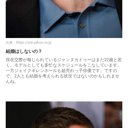
出典：
https://ord.yahoo.co.jp
結婚はしないの？
現在交際が報じられているジャンヌカドゥーはまだ22歳と若
く、モデルとしても多忙なスケジュールをこなしています。
一方ジェイクギレンホールも超売れっ子俳優です。ですの
で、2人とも結婚を考えられる状況ではないのかもしれませ
んね。