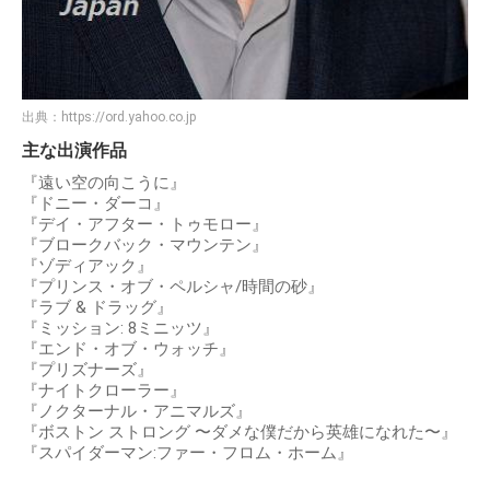
出典：
https://ord.yahoo.co.jp
主な出演作品
『遠い空の向こうに』
『ドニー・ダーコ』
『デイ・アフター・トゥモロー』
『ブロークバック・マウンテン』
『ゾディアック』
『プリンス・オブ・ペルシャ/時間の砂』
『ラブ & ドラッグ』
『ミッション: 8ミニッツ』
『エンド・オブ・ウォッチ』
『プリズナーズ』
『ナイトクローラー』
『ノクターナル・アニマルズ』
『ボストン ストロング 〜ダメな僕だから英雄になれた〜』
『スパイダーマン:ファー・フロム・ホーム』