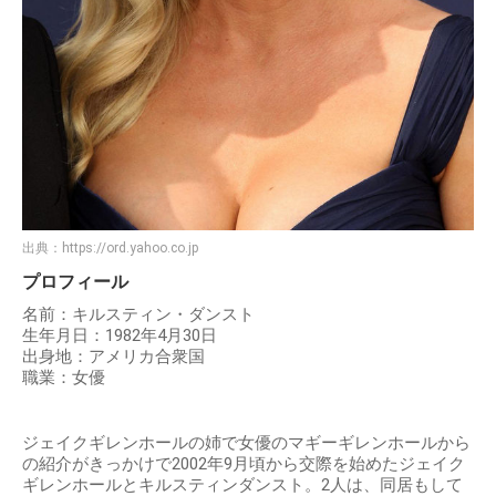
出典：
https://ord.yahoo.co.jp
プロフィール
名前：キルスティン・ダンスト
生年月日：1982年4月30日
出身地：アメリカ合衆国
職業：女優
ジェイクギレンホールの姉で女優のマギーギレンホールから
の紹介がきっかけで2002年9月頃から交際を始めたジェイク
ギレンホールとキルスティンダンスト。2人は、同居もして