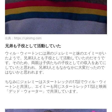
出典：
https://i.pinimg.com
兄弟も子役として活動していた
ウィル・ウィートンには弟のジェレミーと妹のエイミーがい
たようで、兄弟3人とも子役として活動していたのだそうで
す。そのため、両親は子供たちの子役としての収入をあてに
していたと思われ、兄弟3人ともなかなかに大変だったので
はないかと思われます。
ちなみにジェレミーはスタートレックの17話でウィル・ウィ
ートンと共演し、エイミーも同じスタートレック17話と映画
「デッド・ウォーター」で共演しています。