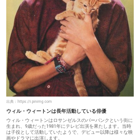
出典：
https://i.pinimg.com
ウィル・ウィートンは長年活動している俳優
ウィル・ウィートンはロサンゼルスのバーバンクという街に
生まれ、9歳だった1981年にテレビ出演を果たします。当時
は子役として活動していたようで、デビュー以降は様々な映
画やドラマに出演します。