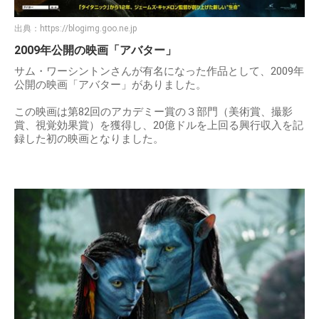
出典：
https://blogimg.goo.ne.jp
2009年公開の映画「アバター」
サム・ワーシントンさんが有名になった作品として、2009年
公開の映画「アバター」がありました。
この映画は第82回のアカデミー賞の３部門（美術賞、撮影
賞、視覚効果賞）を獲得し、20億ドルを上回る興行収入を記
録した初の映画となりました。