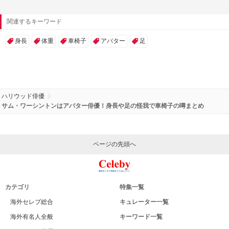
関連するキーワード
身長
体重
車椅子
アバター
足
ハリウッド俳優
サム・ワーシントンはアバター俳優！身長や足の怪我で車椅子の噂まとめ
ページの先頭へ
カテゴリ
特集一覧
海外セレブ総合
キュレーター一覧
海外有名人全般
キーワード一覧