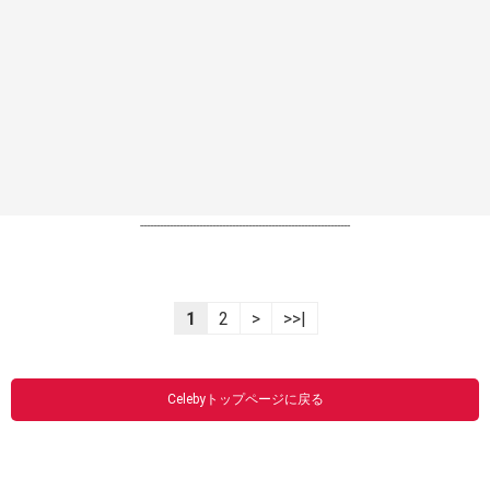
----------------------------------------------------------------
1
2
>
>>|
Celebyトップページに戻る