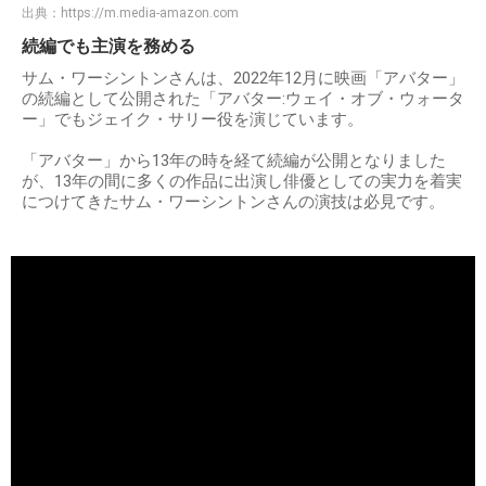
出典：
https://m.media-amazon.com
続編でも主演を務める
サム・ワーシントンさんは、2022年12月に映画「アバター」
の続編として公開された「アバター:ウェイ・オブ・ウォータ
ー」でもジェイク・サリー役を演じています。
「アバター」から13年の時を経て続編が公開となりました
が、13年の間に多くの作品に出演し俳優としての実力を着実
につけてきたサム・ワーシントンさんの演技は必見です。