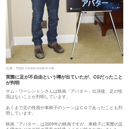
出典：
https://www.crank-in.net
実際に足が不自由という噂が出ていたが、CGだったこと
が判明
サム・ワーシントンさんは映画「アバター」出演後、足の怪
我はないことが判明しています。
あくまで足の怪我や車椅子のシーンはＣＧであったことも判
明しています。
映画「アバター」は2009年の映画ですが、車椅子に実際の足