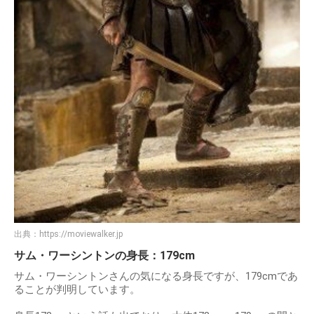
出典：
https://moviewalker.jp
サム・ワーシントンの身長：179cm
サム・ワーシントンさんの気になる身長ですが、179cmであ
ることが判明しています。