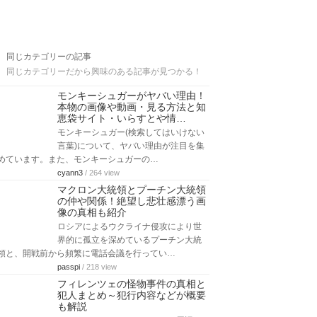
同じカテゴリーの記事
同じカテゴリーだから興味のある記事が見つかる！
モンキーシュガーがヤバい理由！
本物の画像や動画・見る方法と知
恵袋サイト・いらすとや情…
モンキーシュガー(検索してはいけない
言葉)について、ヤバい理由が注目を集
めています。また、モンキーシュガーの…
cyann3
/ 264 view
マクロン大統領とプーチン大統領
の仲や関係！絶望し悲壮感漂う画
像の真相も紹介
ロシアによるウクライナ侵攻により世
界的に孤立を深めているプーチン大統
領と、開戦前から頻繁に電話会議を行ってい…
passpi
/ 218 view
フィレンツェの怪物事件の真相と
犯人まとめ～犯行内容などが概要
も解説