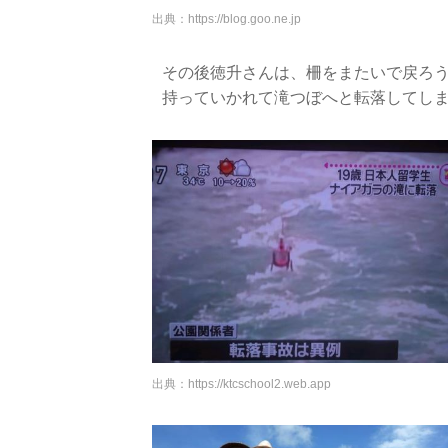
出典：
https://blog.goo.ne.jp
その後徳升さんは、柵をまたいで戻ろ
持っていかれて滝つぼへと転落してし
出典：
https://ktcschool2.web.app