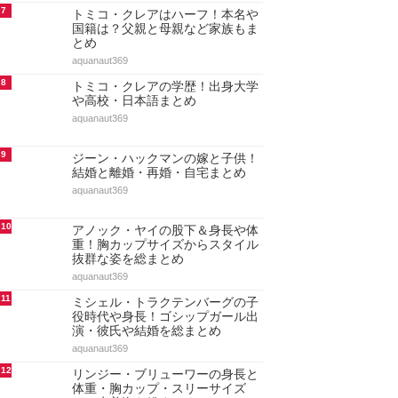
7
トミコ・クレアはハーフ！本名や
国籍は？父親と母親など家族もま
とめ
aquanaut369
8
トミコ・クレアの学歴！出身大学
や高校・日本語まとめ
aquanaut369
9
ジーン・ハックマンの嫁と子供！
結婚と離婚・再婚・自宅まとめ
aquanaut369
10
アノック・ヤイの股下＆身長や体
重！胸カップサイズからスタイル
抜群な姿を総まとめ
aquanaut369
11
ミシェル・トラクテンバーグの子
役時代や身長！ゴシップガール出
演・彼氏や結婚を総まとめ
aquanaut369
12
リンジー・ブリューワーの身長と
体重・胸カップ・スリーサイズ