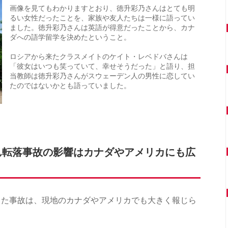
画像を見てもわかりますとおり、徳升彩乃さんはとても明
るい女性だったことを、家族や友人たちは一様に語ってい
ました。徳升彩乃さんは英語が得意だったことから、カナ
ダへの語学留学を決めたということ。
ロシアから来たクラスメイトのケイト・レベドバさんは
「彼女はいつも笑っていて、幸せそうだった」と語り、担
当教師は徳升彩乃さんがスウェーデン人の男性に恋してい
たのではないかとも語っていました。
ん転落事故の影響はカナダやアメリカにも広
した事故は、現地のカナダやアメリカでも大きく報じら