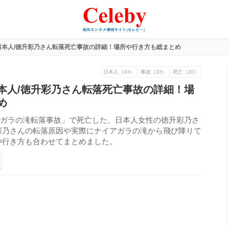
日本人/徳升彩乃さん転落死亡事故の詳細！場所や行き方も総まとめ
日本人（43）
事故（33）
死亡（20）
本人/徳升彩乃さん転落死亡事故の詳細！場
め
イアガラの滝転落事故」で死亡した、日本人女性の徳升彩乃さ
彩乃さんの転落原因や実際にナイアガラの滝から飛び降りて
や行き方も合わせてまとめました。
437
view