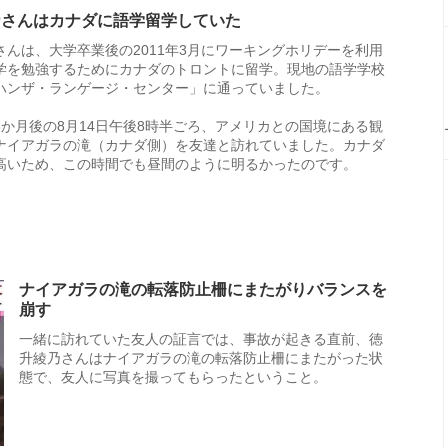
乃さんはカナダに語学留学していた
さんは、大学卒業後の2011年3月にワーキングホリデーを利用
学を勉強するためにカナダのトロントに留学。現地の語学学校
ハンザ・ランゲージ・センター」に通っていました。
5か月後の8月14日午後8時半ごろ、アメリカとの国境にある観
ナイアガラの滝（カナダ側）を友達と訪れていました。カナダ
高いため、この時間でも昼間のように明るかったのです。
ナイアガラの滝の転落防止柵にまたがりバランスを
崩す
一緒に訪れていた友人の証言では、事故が起きる直前、徳
升綾乃さんはナイアガラの滝の転落防止柵にまたがった状
態で、友人に写真を撮ってもらったということ。