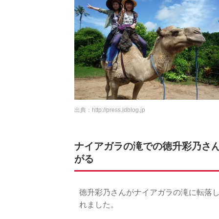
出典：
http://press.ldblog.jp
ナイアガラの滝での徳升彩乃さ
がる
徳升彩乃さんがナイアガラの滝に転落
れました。