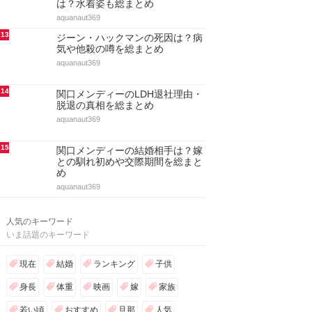
は？水着姿も総まとめ
aquanaut369
13
ジーン・ハックマンの死因は？病
気や他殺の噂を総まとめ
aquanaut369
14
関口メンディーのLDH退社理由・
脱退の真相を総まとめ
aquanaut369
15
関口メンディーの結婚相手は？嫁
との馴れ初めや交際期間を総まと
め
aquanaut369
人気のキーワード
いま話題のキーワード
現在
結婚
ランキング
子供
身長
体重
映画
嫁
家族
若い頃
おすすめ
旦那
人気