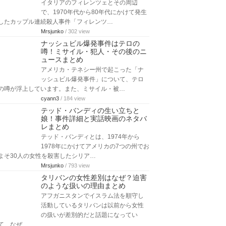
イタリアのフィレンツェとその周辺
で、1970年代から80年代にかけて発生
したカップル連続殺人事件「フィレンツ…
Mrsjunko
/ 302 view
ナッシュビル爆発事件はテロの
噂！ミサイル・犯人・その後のニ
ュースまとめ
アメリカ・テネシー州で起こった「ナ
ッシュビル爆発事件」について、テロ
の噂が浮上しています。また、ミサイル・被…
cyann3
/ 184 view
テッド・バンディの生い立ちと
娘！事件詳細と実話映画のネタバ
レまとめ
テッド・バンディとは、1974年から
1978年にかけてアメリカの7つの州でお
よそ30人の女性を殺害したシリア…
Mrsjunko
/ 793 view
タリバンの女性差別はなぜ？迫害
のような扱いの理由まとめ
アフガニスタンでイスラム法を順守し
活動しているタリバンは以前から女性
の扱いが差別的だと話題になってい
て、なぜ…