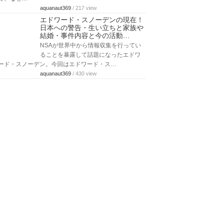
aquanaut369
/ 217 view
エドワード・スノーデンの現在！
日本への警告・生い立ちと家族や
結婚・事件内容と今の活動…
NSAが世界中から情報収集を行ってい
ることを暴露して話題になったエドワ
ード・スノーデン。今回はエドワード・ス…
aquanaut369
/ 430 view