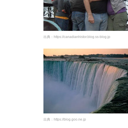
出典：
https://canadianhistor.blog.ss-blog.jp
出典：
https://blog.goo.ne.jp