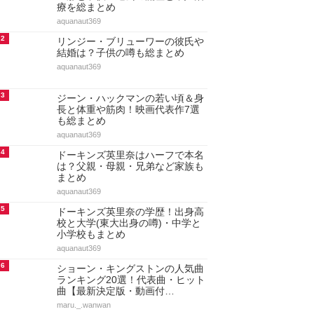
療を総まとめ
aquanaut369
2
リンジー・ブリューワーの彼氏や
結婚は？子供の噂も総まとめ
aquanaut369
3
ジーン・ハックマンの若い頃＆身
長と体重や筋肉！映画代表作7選
も総まとめ
aquanaut369
4
ドーキンズ英里奈はハーフで本名
は？父親・母親・兄弟など家族も
まとめ
aquanaut369
5
ドーキンズ英里奈の学歴！出身高
校と大学(東大出身の噂)・中学と
小学校もまとめ
aquanaut369
6
ショーン・キングストンの人気曲
ランキング20選！代表曲・ヒット
曲【最新決定版・動画付…
maru._.wanwan