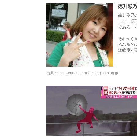
徳升彩
徳升彩乃
して、語
である「
それから
光名所の
は緯度が
出典：
https://canadianhistor.blog.ss-blog.jp