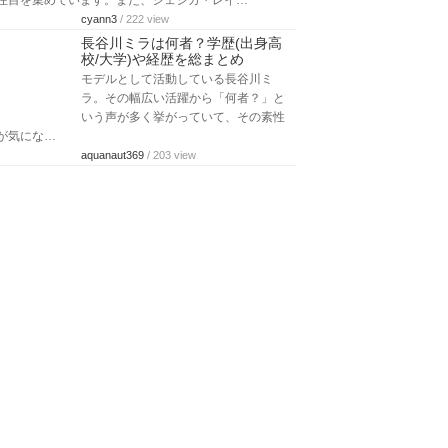
注目を集めています。また、ジェシカ・レイ…
cyann3
/ 222 view
長谷川ミラは何者？学歴(出身高
校/大学)や経歴を総まとめ
モデルとして活動している長谷川ミ
ラ。その幅広い活躍から「何者？」と
いう声が多く挙がっていて、その素性
が気にな…
aquanaut369
/ 203 view