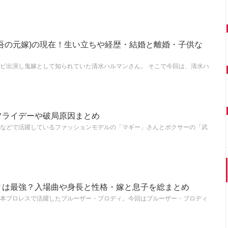
吾の元嫁)の現在！生い立ちや経歴・結婚と離婚・子供な
ビ出演し鬼嫁として知られていた清水ハルマンさん。 そこで今回は、清水ハ
フライデーや破局原因まとめ
などで活躍しているファッションモデルの「マギー」さんとボクサーの「武
ィは最強？入場曲や身長と性格・嫁と息子を総まとめ
本プロレスで活躍したブルーザー・ブロディ。今回はブルーザー・ブロディ