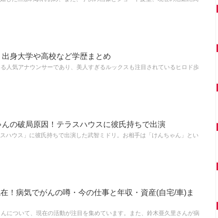
！出身大学や高校など学歴まとめ
いる人気アナウンサーであり、美人すぎるルックスも注目されているヒロド歩
ゃんの破局原因！テラスハウスに彼氏持ちで出演
スハウス」に彼氏持ちで出演した武智ミドリ。お相手は「けんちゃん」とい
の現在！病気でがんの噂・今の仕事と年収・資産(自宅/車)ま
さんについて、現在の活動が注目を集めています。また、鈴木亜久里さんが病