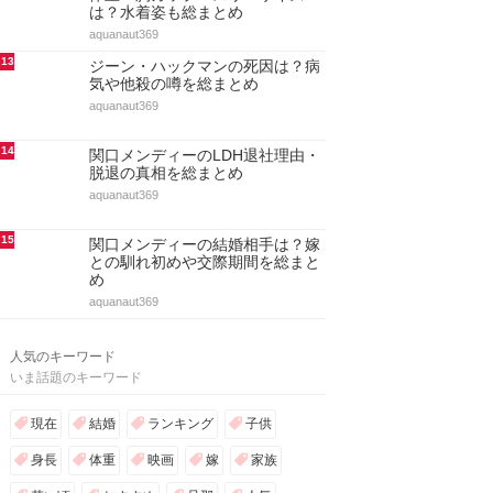
は？水着姿も総まとめ
aquanaut369
13
ジーン・ハックマンの死因は？病
気や他殺の噂を総まとめ
aquanaut369
14
関口メンディーのLDH退社理由・
脱退の真相を総まとめ
aquanaut369
15
関口メンディーの結婚相手は？嫁
との馴れ初めや交際期間を総まと
め
aquanaut369
人気のキーワード
いま話題のキーワード
現在
結婚
ランキング
子供
身長
体重
映画
嫁
家族