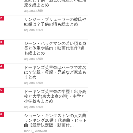
旦那と子供・過去の流産と不妊治
療を総まとめ
aquanaut369
2
リンジー・ブリューワーの彼氏や
結婚は？子供の噂も総まとめ
aquanaut369
3
ジーン・ハックマンの若い頃＆身
長と体重や筋肉！映画代表作7選
も総まとめ
aquanaut369
4
ドーキンズ英里奈はハーフで本名
は？父親・母親・兄弟など家族も
まとめ
aquanaut369
5
ドーキンズ英里奈の学歴！出身高
校と大学(東大出身の噂)・中学と
小学校もまとめ
aquanaut369
6
ショーン・キングストンの人気曲
ランキング20選！代表曲・ヒット
曲【最新決定版・動画付…
maru._.wanwan