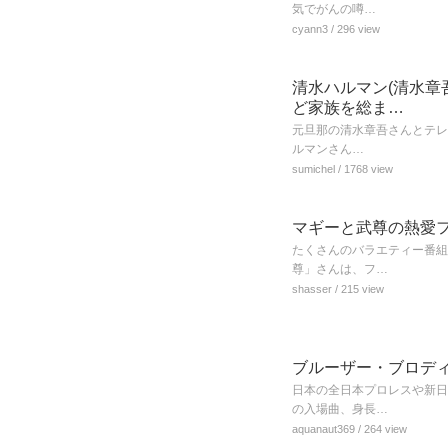
気でがんの噂…
cyann3
/ 296 view
清水ハルマン(清水章
ど家族を総ま…
元旦那の清水章吾さんとテレ
ルマンさん…
sumichel
/ 1768 view
マギーと武尊の熱愛
たくさんのバラエティー番組
尊」さんは、フ…
shasser
/ 215 view
ブルーザー・ブロデ
日本の全日本プロレスや新日
の入場曲、身長…
aquanaut369
/ 264 view