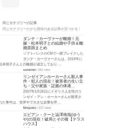
同じカテゴリーの記事
同じカテゴリーだから興味のある記事が見つかる！
ダンテ・カーヴァーが離婚！元
嫁・松本明子との結婚や子供＆離
婚原因まとめ
ソフトバンクのCMで一躍ブレイクした
ダンテ・カーヴァーさんは、2018年に
松本明子さんとの離婚が成立しており…
sumichel
/ 281 view
リンゼイアンホーカーさん殺人事
件・犯人の現在！被害者の生い立
ち・父や家族・証拠の体液…
2007年3月26日にイギリス人女性のリ
ンゼイ・アン・ホーカーさんが殺害さ
れた事件は、世界中で大きな反響を呼…
Mrsjunko
/ 237 view
エビアン・クーと澁澤侑哉(ゆう
や)の現在！破局とその後【テラス
ハウス】