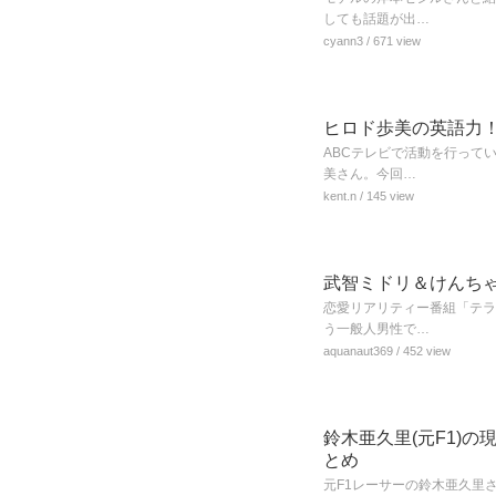
しても話題が出…
cyann3
/ 671 view
ヒロド歩美の英語力
ABCテレビで活動を行って
美さん。今回…
kent.n
/ 145 view
武智ミドリ＆けんち
恋愛リアリティー番組「テラ
う一般人男性で…
aquanaut369
/ 452 view
鈴木亜久里(元F1)
とめ
元F1レーサーの鈴木亜久里