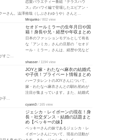
恋愛バラエティー番組『テラスハウ
ス』のハワイ編で登場したエビアン・
クーさん。澁澤侑哉（しぶさわゆうや）さんと…
Mrsjunko
/ 802 view
セオドールミラーの生年月日や国
籍！身長や兄・経歴や年収まとめ
日本のファッションモデルとして有名
な「アンミカ」さんの旦那の「セオド
ール・ミラー」さんは、経歴や兄など
がすご…
shasser
/ 1194 view
JOYと嫁・わたなべ麻衣の結婚式
や子供！プライベート情報まとめ
ハーフタレントのJOYさんについて、
嫁・わたなべ麻衣さんとの馴れ初めが
注目が集まっています。また、結婚式
や子…
cyann3
/ 165 view
ジェシカ・レイボーンの現在！身
長・社交ダンス・結婚の話題まと
め【ベッキーの妹】
ベッキーさんの妹であるジェシカ・レ
イボーンさんについて、現在の活動が