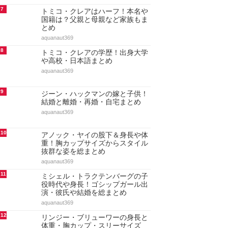
7
トミコ・クレアはハーフ！本名や
国籍は？父親と母親など家族もま
とめ
aquanaut369
8
トミコ・クレアの学歴！出身大学
や高校・日本語まとめ
aquanaut369
9
ジーン・ハックマンの嫁と子供！
結婚と離婚・再婚・自宅まとめ
aquanaut369
10
アノック・ヤイの股下＆身長や体
重！胸カップサイズからスタイル
抜群な姿を総まとめ
aquanaut369
11
ミシェル・トラクテンバーグの子
役時代や身長！ゴシップガール出
演・彼氏や結婚を総まとめ
aquanaut369
12
リンジー・ブリューワーの身長と
体重・胸カップ・スリーサイズ