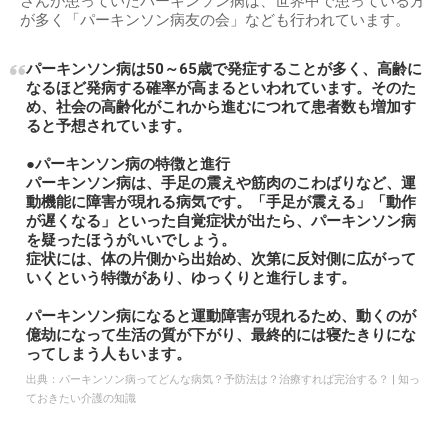
さんが患っていたパーキンソン病は、世界中で患っている方
が多く「パーキンソン病友の会」なども行われています。
パーキンソン病は50～65歳で発症することが多く、高齢に
なるほど発病する確率が高まるといわれています。そのた
め、社会の高齢化がこれから進むにつれて患者数も増加す
ると予想されています。
●パーキンソン病の特徴と進行
パーキンソン病は、手足の震えや筋肉のこわばりなど、運
動機能に障害が現れる病気です。「手足が震える」「動作
が遅くなる」といった自覚症状が出たら、パーキンソン病
を疑ったほうがいいでしょう。
症状には、体の片側から出始め、次第に反対側に広がって
いくという特徴があり、ゆっくりと進行します。
パーキンソン病になると運動障害が現れるため、動くのが
億劫になって生活の質が下がり、最終的には寝たきりにな
ってしまう人もいます。
出典：
パーキンソン病ってどんな病気？予防法は？治療すれば完治する？ | 知っ
ておきたい介護の知識