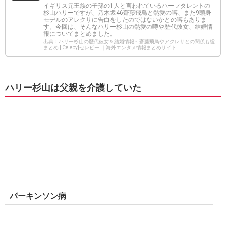
イギリス元王族の子孫の1人と言われているハーフタレントの
杉山ハリーですが、乃木坂46齋藤飛鳥と熱愛の噂、また9頭身
モデルのアレクサに告白をしたのではないかとの噂もありま
す。今回は、そんなハリー杉山の熱愛の噂や歴代彼女、結婚情
報についてまとめました。
出典：ハリー杉山の歴代彼女＆結婚情報～齋藤飛鳥やアクレサとの関係も総
まとめ | Celeby[セレビー]｜海外エンタメ情報まとめサイト
ハリー杉山は父親を介護していた
パーキンソン病