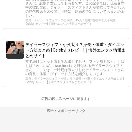
さんは、恋多き女としても有名です。この記事では、現在交際
中の彼氏含め、テイラー・スフィフトさんが交際してきた15人
の歴代彼氏を大公開！同時に、結婚の予定についてもまとめま
した。
出典：テイラースウィフトの歴代彼氏15人！結婚&現在の恋人も調査 |
Celeby[セレビー]｜海外エンタメ情報まとめサイト
テイラースウィフトが激太り？身長・体重・ダイエッ
ト方法まとめ | Celeby[セレビー]｜海外エンタメ情報ま
とめサイト
立て続けにヒット曲を生み出しており、ファン層も広く、しば
しば「America’s sweetheart」と呼ばれるテイラースウィフト
さん。ここでは、一時期は激太りしたテイラースウィフトさん
の身長・体重・ダイエット方法を紹介しています。
出典：テイラースウィフトが激太り？身長・体重・ダイエット方法まとめ |
Celeby[セレビー]｜海外エンタメ情報まとめサイト
-----------------広告の後に次ページに続きます-----------------
広告 / スポンサーリンク