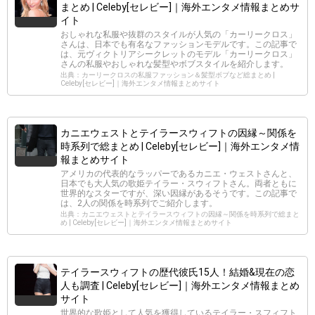
まとめ | Celeby[セレビー]｜海外エンタメ情報まとめサ
イト
おしゃれな私服や抜群のスタイルが人気の「カーリークロス」
さんは、日本でも有名なファッションモデルです。この記事で
は、元ヴィクトリアシークレットのモデル「カーリークロス」
さんの私服やおしゃれな髪型やボブスタイルを紹介します。
出典：カーリークロスの私服ファッション＆髪型ボブなど総まとめ |
Celeby[セレビー]｜海外エンタメ情報まとめサイト
カニエウェストとテイラースウィフトの因縁～関係を
時系列で総まとめ | Celeby[セレビー]｜海外エンタメ情
報まとめサイト
アメリカの代表的なラッパーであるカニエ・ウェストさんと、
日本でも大人気の歌姫テイラー・スウィフトさん。両者ともに
世界的なスターですが、深い因縁があるそうです。この記事で
は、2人の関係を時系列でご紹介します。
出典：カニエウェストとテイラースウィフトの因縁～関係を時系列で総まと
め | Celeby[セレビー]｜海外エンタメ情報まとめサイト
テイラースウィフトの歴代彼氏15人！結婚&現在の恋
人も調査 | Celeby[セレビー]｜海外エンタメ情報まとめ
サイト
世界的な歌姫として人気を獲得しているテイラー・スフィフト