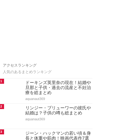
アクセスランキング
人気のあるまとめランキング
1
ドーキンズ英里奈の現在！結婚や
旦那と子供・過去の流産と不妊治
療を総まとめ
aquanaut369
2
リンジー・ブリューワーの彼氏や
結婚は？子供の噂も総まとめ
aquanaut369
3
ジーン・ハックマンの若い頃＆身
長と体重や筋肉！映画代表作7選