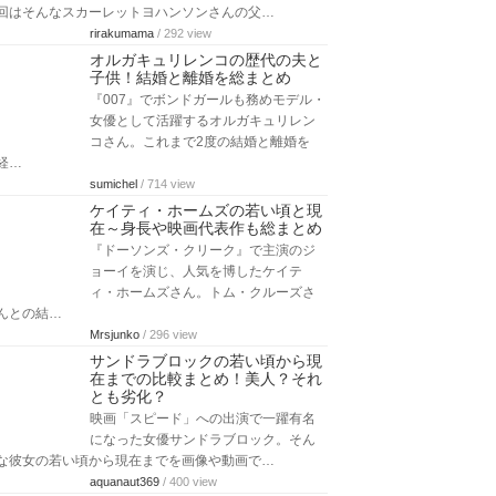
回はそんなスカーレットヨハンソンさんの父…
rirakumama
/ 292 view
オルガキュリレンコの歴代の夫と
子供！結婚と離婚を総まとめ
『007』でボンドガールも務めモデル・
女優として活躍するオルガキュリレン
コさん。これまで2度の結婚と離婚を
経…
sumichel
/ 714 view
ケイティ・ホームズの若い頃と現
在～身長や映画代表作も総まとめ
『ドーソンズ・クリーク』で主演のジ
ョーイを演じ、人気を博したケイテ
ィ・ホームズさん。トム・クルーズさ
んとの結…
Mrsjunko
/ 296 view
サンドラブロックの若い頃から現
在までの比較まとめ！美人？それ
とも劣化？
映画「スピード」への出演で一躍有名
になった女優サンドラブロック。そん
な彼女の若い頃から現在までを画像や動画で…
aquanaut369
/ 400 view