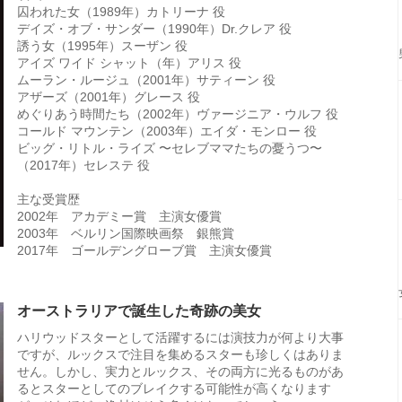
囚われた女（1989年）カトリーナ 役
デイズ・オブ・サンダー（1990年）Dr.クレア 役
誘う女（1995年）スーザン 役
アイズ ワイド シャット（年）アリス 役
ムーラン・ルージュ（2001年）サティーン 役
アザーズ（2001年）グレース 役
めぐりあう時間たち（2002年）ヴァージニア・ウルフ 役
コールド マウンテン（2003年）エイダ・モンロー 役
ビッグ・リトル・ライズ 〜セレブママたちの憂うつ〜
（2017年）セレステ 役
主な受賞歴
2002年 アカデミー賞 主演女優賞
2003年 ベルリン国際映画祭 銀熊賞
2017年 ゴールデングローブ賞 主演女優賞
オーストラリアで誕生した奇跡の美女
ハリウッドスターとして活躍するには演技力が何より大事
ですが、ルックスで注目を集めるスターも珍しくはありま
せん。しかし、実力とルックス、その両方に光るものがあ
るとスターとしてのブレイクする可能性が高くなります