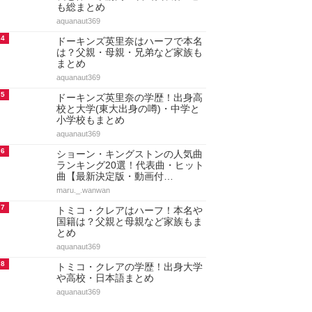
も総まとめ
aquanaut369
4
ドーキンズ英里奈はハーフで本名
は？父親・母親・兄弟など家族も
まとめ
aquanaut369
5
ドーキンズ英里奈の学歴！出身高
校と大学(東大出身の噂)・中学と
小学校もまとめ
aquanaut369
6
ショーン・キングストンの人気曲
ランキング20選！代表曲・ヒット
曲【最新決定版・動画付…
maru._.wanwan
7
トミコ・クレアはハーフ！本名や
国籍は？父親と母親など家族もま
とめ
aquanaut369
8
トミコ・クレアの学歴！出身大学
や高校・日本語まとめ
aquanaut369