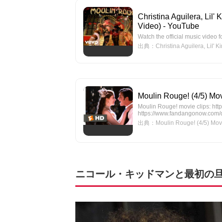
Christina Aguilera, Lil'
Video) - YouTube
Watch the official music video f
出典：Christina Aguilera, Lil' Ki
Moulin Rouge! (4/5) M
Moulin Rouge! movie clips: ht
https://www.fandangonow.com/
出典：Moulin Rouge! (4/5) Movi
ニコール・キッドマンと最初の