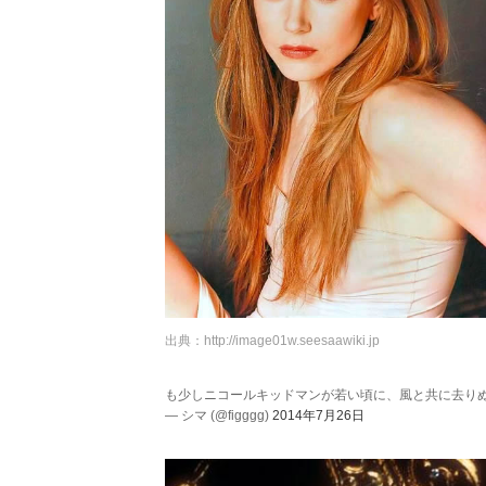
出典：
http://image01w.seesaawiki.jp
も少しニコールキッドマンが若い頃に、風と共に去り
— シマ (@figggg)
2014年7月26日