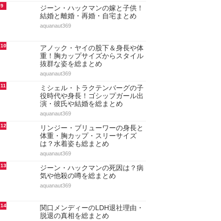
9
ジーン・ハックマンの嫁と子供！
結婚と離婚・再婚・自宅まとめ
aquanaut369
10
アノック・ヤイの股下＆身長や体
重！胸カップサイズからスタイル
抜群な姿を総まとめ
aquanaut369
11
ミシェル・トラクテンバーグの子
役時代や身長！ゴシップガール出
演・彼氏や結婚を総まとめ
aquanaut369
12
リンジー・ブリューワーの身長と
体重・胸カップ・スリーサイズ
は？水着姿も総まとめ
aquanaut369
13
ジーン・ハックマンの死因は？病
気や他殺の噂を総まとめ
aquanaut369
14
関口メンディーのLDH退社理由・
脱退の真相を総まとめ