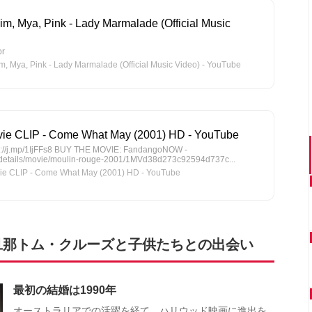
 Kim, Mya, Pink - Lady Marmalade (Official Music
or
m, Mya, Pink - Lady Marmalade (Official Music Video) - YouTube
ovie CLIP - Come What May (2001) HD - YouTube
tp://j.mp/1IjFFs8 BUY THE MOVIE: FandangoNOW -
details/movie/moulin-rouge-2001/1MVd38d273c92594d737c...
e CLIP - Come What May (2001) HD - YouTube
旦那トム・クルーズと子供たちとの出会い
最初の結婚は1990年
オーストラリアでの活躍を経て、ハリウッド映画に進出を