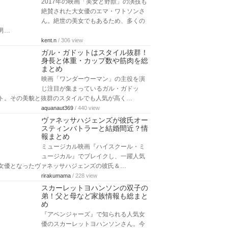
2017年の映画「美女と野獣」の演技も
絶賛された大女優のエマ・ワトソンさ
ん。絶世の美女でもあるため、多くの
男…
kent.n
/ 306 view
ガル・ガドットはスタイル抜群！
身長と体重・カップ数や筋肉を総
まとめ
映画「ワンダーウーマン」の主役を演
じ注目が集まっているガル・ガドッ
ト。その美貌と抜群のスタイルでも人気が高く…
aquanaut369
/ 440 view
ヴァネッサハジェンズが彼氏オー
スティンバトラーと結婚間近？情
報まとめ
ミュージカル映画『ハイスクール・ミ
ュージカル』でブレイクし、一躍人気
女優となったヴァネッサハジェンズの彼氏＆…
rirakumama
/ 228 view
スカーレットヨハンソンの双子の
弟！父と母など家族情報も総まと
め
『アベンジャーズ』で知られる人気女
優のスカーレットヨハンソンさん。今