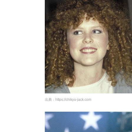
出典：
https://chikyu-jack.com