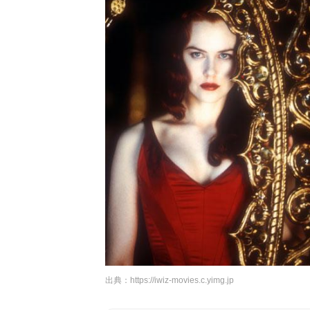
出典：
https://iwiz-movies.c.yimg.jp