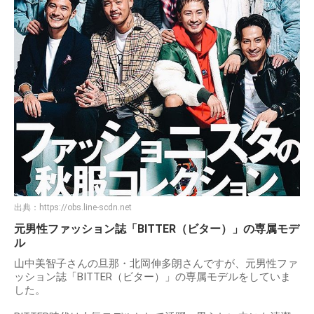
出典：
https://obs.line-scdn.net
元男性ファッション誌「BITTER（ビター）」の専属モデ
ル
山中美智子さんの旦那・北岡伸多朗さんですが、元男性ファ
ッション誌「BITTER（ビター）」の専属モデルをしていま
した。