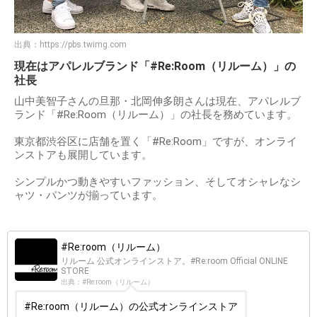
出典：
https://pbs.twimg.com
現在はアパレルブランド「#Re:Room（リルーム）」の
社長
山中美智子さんの旦那・北岡伸多朗さんは現在、アパレルブ
ランド「#Re:Room（リルーム）」の社長を務めています。
東京都渋谷区に店舗を置く「#Re:Room」ですが、オンライ
ンストアも展開しています。
シンプルかつ動きやすいファッション、そしてオシャレなシ
ャツ・パンツが揃っています。
#Re:room（リルーム）
リルーム 公式オンラインストア。#Re:room Official ONLINE
STORE
出典：#Re:room（リルーム）
#Re:room（リルーム）の公式オンラインストア