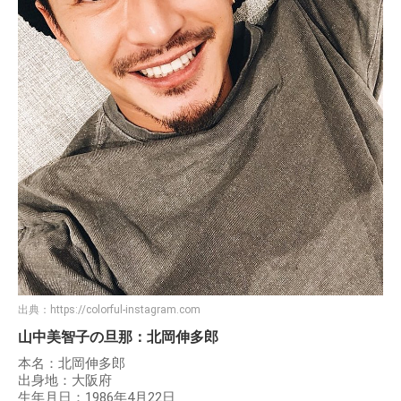
出典：
https://colorful-instagram.com
山中美智子の旦那：北岡伸多郎
本名：北岡伸多郎
出身地：大阪府
生年月日：1986年4月22日