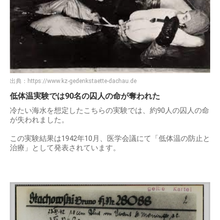
出典：
https://www.kz-gedenkstaette-dachau.de
低体温実験では90名の囚人の命が奪われた
冷たい海水を想定したこちらの実験では、約90人の囚人の命
が失われました。
この実験結果は1942年10月、医学会議にて「低体温の防止と
治療」として発表されています。