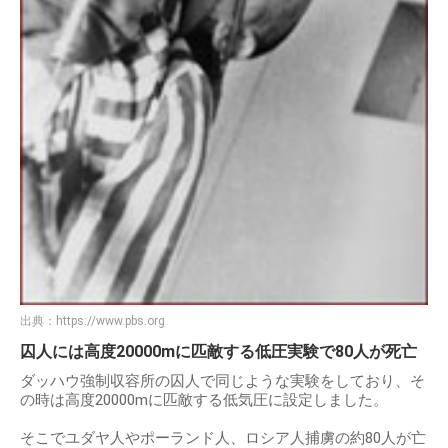
出典：
https://www.pbs.org
囚人には高度20000mに匹敵する低圧実験で80人が死亡
ダッハウ強制収容所の囚人で同じような実験をしており、そ
の時は高度20000mに匹敵する低気圧に設定しました。
そこでユダヤ人やポーランド人、ロシア人捕虜の約80人が亡