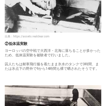
出典：
https://assets.realclear.com
②低体温実験
ヨーロッパの空中戦で大西洋・北海に落ちることが多かった
ため、低体温実験を被験者で行いました。
囚人たちは耐寒飛行服を着たまま氷水のタンクで3時間、ま
たは氷点下の野外で9から14時間も裸で晒されたそうです。