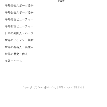
世界の歴史・偉人
アウシュヴィッツ強制収容所の人体実験とは？性実験女性の生理・死者数・生き
残りやその後・現在・映画まとめ
ページの先頭へ
カテゴリ
特集一覧
海外セレブ総合
キュレーター一覧
海外有名人全般
キーワード一覧
ハリウッド俳優
Celeby[セレビー]｜海外エンタメ情報
ハリウッド女優
サイトについて